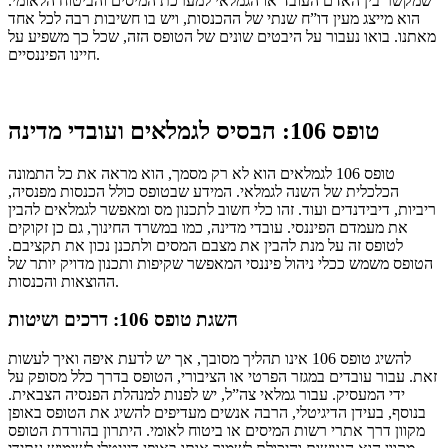
שמקשר בין האדם העובד או הגמלאי למערכת המיסים והביטוח הלאומי.
הוא מייצג מעין דו”ח שנתי של ההכנסות, ויש בו חשיבות רבה לכל אחד
מאתנו. בואו נעבור על היבטים שונים של הטופס הזה, שכל כך משפיע על
חיינו הפיננסיים.
טופס 106: הבסיס לגמלאים ועובדי מדינה
טופס 106 לגמלאים הוא לא רק מסמך, הוא מראה את כל התמונה
הכלכלית של השנה לגמלאי. המידע שבטופס כולל הכנסות מפנסיה,
ריביות, דיבידנדים ועוד. זהו כלי חשוב לתכנון מס ומאפשר לגמלאים להבין
את מעמדם הפיננסי. עובדי מדינה, כמו במשרד החינוך, גם כן זקוקים
לטופס זה על מנת להבין את מצבם המסים ולתכנן נכון את תקציבם.
הטופס משמש ככלי ניהול פיננסי המאפשר שקיפות ותכנון מדויק יותר של
ההוצאות והכנסות.
השגת טופס 106: דרכים ושיטות
להשיג טופס 106 אינו תהליך מסובך, אך יש לדעת איפה ואיך לעשות
זאת. עבור עובדים במגזר הפרטי או הציבורי, הטופס בדרך כלל מסופק על
ידי המעסיק. עבור גמלאי צה”ל, יש לפנות למנהלת הפנסיה הצבאית.
בנוסף, בעידן הדיגיטלי, הרבה אנשים מעדיפים להשיג את הטופס באופן
מקוון דרך אתרי רשות המיסים או ביטוח לאומי. היתרון בהורדת הטופס