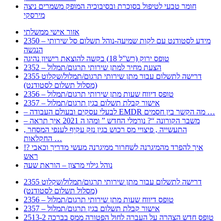
חומר טבעי לטיפול בסוכרת ובסיבוכיה המופק משמרים ניצה
מירסקי
אזור אישי ממשלתי
2350 – מידע לסטודנט עם לקות שמיעה-נוהל תשלום סל שירותי
הנגשה
טופס ירוק (רש”ל 18) בקשה להוצאת רישיון נהיגה
2352 – הצעת מחיר למתן שירותי תרגום/תמלול
2355 דרישה לתשלום עבור מתן שירותי תרגום/תמלול/שקלוט
(מסלול תשלום לסטודנט)
2356 – טופס דיווח שעות מתן שירותי תרגום/תמלול
2357 – אישור קבלת תשלום בגין תרגום/תמלול
– לבעלי עסקים ובעולם העבודה EMDR מה הקשר בין חסמים …
– משבר הקורונה “? נורמלי החדש ” ומהו ה 2021 איך תראה
, התעשייה , פיצויי מס רכוש בגין נזק עקיף לענפי המסחר
החקלאות …
!? איך להפרד מהמיגרנה לשחרור ממיגרנה מעשי מדריך וכאבי
ראש
נוהל גילוי מרצון – הוראת שעה
2355 דרישה לתשלום עבור מתן שירותי תרגום/תמלול/שקלוט
(מסלול תשלום לסטודנט)
2356 – טופס דיווח שעות מתן שירותי תרגום/תמלול
2357 – אישור קבלת תשלום בגין תרגום/תמלול
2513-2 טופס חדש הצהרה על העברה לחול הפטורה ממס בברכה