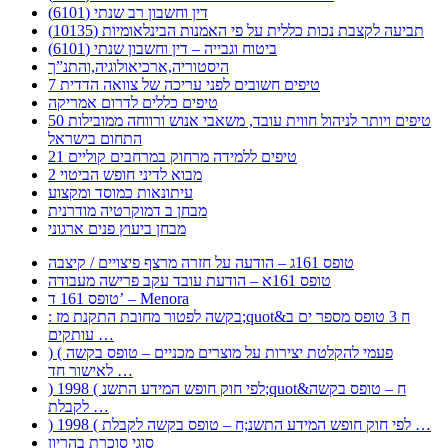
דין וחשבון רב שנתי (6101)
תביעה לקצבת נכות כללית על פי האמנות הבינלאומיות (10135)
ביטוח וגבייה – דין וחשבון שנתי (6101)
היסטוריה,ארכיאולוגיה,והתנ”ך
7 טיפים חשובים לפני עריכה של צוואה הדדית
טיפים כללים לדרום אמריקה
50 טיפים ויותר לניהול חווית עובד, משאבי אנוש ורווחה ממובילות
התחום בישראל
21 טיפים ללמידה מרחוק במרחבים קוליים
מבוא לדיני חופש הביטוי 2
עיתונאות כמוסד ומקצוע
מבחן ב דמוקרטיה מודרנית
מבחן ביעוץ פנים ארגוני
טופס 161ג – הודעה על חזרה מרצף פיצויים / קיצבה
טופס 161א – הודעת עובד עקב פרישה מעבודה
טופס 161 ד’ – Menora
: בקשה לפטור מחובת התקנת מז;quot&ח 3 טופס מספר ים ב
עותקים …
) ( פעמי להקלטת יצירות על מוצרים מכניים – טופס בקשה
לאישור חד …
) 1998 ( לפי חוק חופש המידע התשנ;quot&ח – טופס בקשה
לקבלת …
) 1998 ( לפי חוק חופש המידע התשנ;ח – טופס בקשה לקבלת …
סוגי סוכרת בהריון