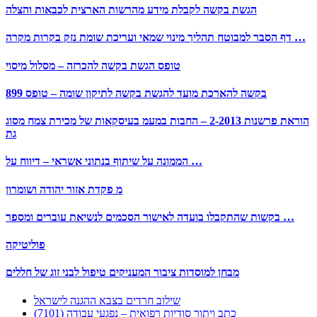
הגשת בקשה לקבלת מידע מהרשות הארצית לכבאות והצלה
דף הסבר למבוטח תהליך מינוי שמאי ועריכת שומת נזק בקרות מקרה …
טופס הגשת בקשה להכרזה – מסלול מיסוי
בקשה להארכת מועד להגשת בקשה לתיקון שומה – טופס 899
הוראת פרשנות 2-2013 – החבות במעמ בעיסקאות של מכירת צמח מסוג
גת
הממונה על שיתוף בנתוני אשראי – דיווח על …
מ פקדת אזור יהודה ושומרון
בקשות שהתקבלו בועדה לאישור הסכמים לנשיאת עוברים ומספר …
פוליטיקה
מבחן למוסדות ציבור המעניקים טיפול לבני זוג של חללים
שילוב חרדים בצבא ההגנה לישראל
כתב ויתור סודיות רפואית – נפגעי עבודה (7101)