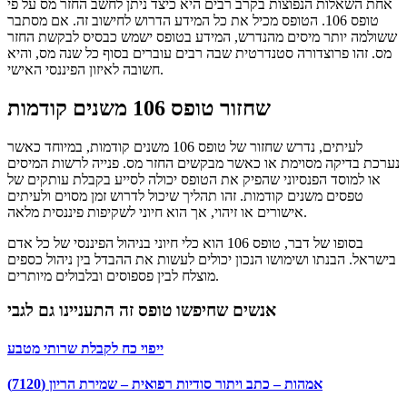
אחת השאלות הנפוצות בקרב רבים היא כיצד ניתן לחשב החזר מס על פי
טופס 106. הטופס מכיל את כל המידע הדרוש לחישוב זה. אם מסתבר
ששולמה יותר מיסים מהנדרש, המידע בטופס ישמש כבסיס לבקשת החזר
מס. זהו פרוצדורה סטנדרטית שבה רבים עוברים בסוף כל שנה מס, והיא
חשובה לאיזון הפיננסי האישי.
שחזור טופס 106 משנים קודמות
לעיתים, נדרש שחזור של טופס 106 משנים קודמות, במיוחד כאשר
נערכת בדיקה מסוימת או כאשר מבקשים החזר מס. פנייה לרשות המיסים
או למוסד הפנסיוני שהפיק את הטופס יכולה לסייע בקבלת עותקים של
טפסים משנים קודמות. זהו תהליך שיכול לדרוש זמן מסוים ולעיתים
אישורים או זיהוי, אך הוא חיוני לשקיפות פיננסית מלאה.
בסופו של דבר, טופס 106 הוא כלי חיוני בניהול הפיננסי של כל אדם
בישראל. הבנתו ושימושו הנכון יכולים לעשות את ההבדל בין ניהול כספים
מוצלח לבין פספוסים ובלבולים מיותרים.
אנשים שחיפשו טופס זה התעניינו גם לגבי
ייפוי כח לקבלת שרותי מטבע
אמהות – כתב ויתור סודיות רפואית – שמירת הריון (7120)