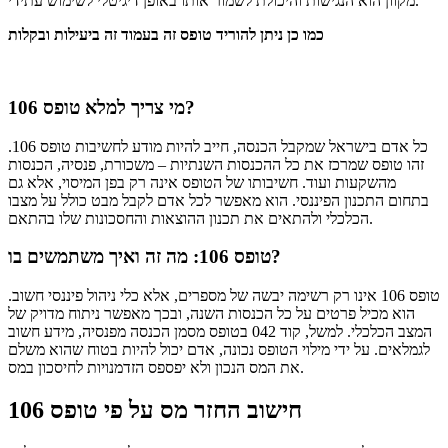
מקוון הוא הנגישות והיכולת לשמור אותו באופן דיגיטלי לשימוש עתידי.
כמו כן ניתן להוריד טופס זה בעמוד זה ביעילות ובקלות
מי צריך למלא טופס 106?
כל אדם בישראל שמקבל הכנסה, חייב להיות מודע לחשיבות טופס 106.
זהו טופס שמרכז את כל ההכנסות השנתיות – משכורת, פנסיה, הכנסות
מהשקעות ועוד. חשיבותו של הטופס אינה רק בפן המיסוי, אלא גם
בתחום התכנון הפיננסי. הוא מאפשר לכל אדם לקבל מבט כולל על מצבו
הכלכלי ולהתאים את תכנון ההוצאות והחסכונות שלו בהתאם.
טופס 106: מה זה ואיך משתמשים בו?
טופס 106 אינו רק רשימה יבשה של מספרים, אלא כלי ניהול פיננסי חשוב.
הוא מכיל פרטים על כל הכנסות השנה, ובכך מאפשר ניתוח מדויק של
המצב הכלכלי. למשל, קוד 042 בטופס מסמן הכנסה מפנסיה, מידע חשוב
לגמלאים. על ידי מילוי הטופס נכונה, אדם יכול להיות בטוח שהוא משלם
את המס הנכון ולא יפספס הזדמנויות לחיסכון במס.
חישוב החזר מס על פי טופס 106