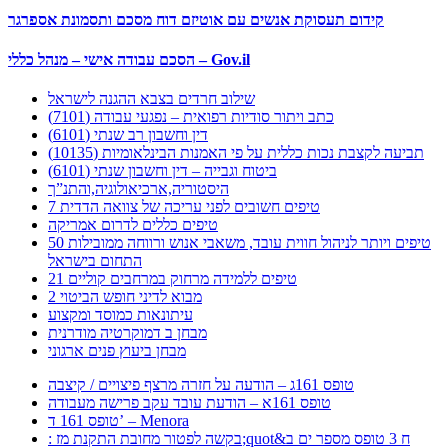
קידום תעסוקת אנשים עם אוטיזם דוח מסכם ותסמונת אספרגר
הסכם עבודה אישי – מנהל כללי – Gov.il
שילוב חרדים בצבא ההגנה לישראל
כתב ויתור סודיות רפואית – נפגעי עבודה (7101)
דין וחשבון רב שנתי (6101)
תביעה לקצבת נכות כללית על פי האמנות הבינלאומיות (10135)
ביטוח וגבייה – דין וחשבון שנתי (6101)
היסטוריה,ארכיאולוגיה,והתנ”ך
7 טיפים חשובים לפני עריכה של צוואה הדדית
טיפים כללים לדרום אמריקה
50 טיפים ויותר לניהול חווית עובד, משאבי אנוש ורווחה ממובילות
התחום בישראל
21 טיפים ללמידה מרחוק במרחבים קוליים
מבוא לדיני חופש הביטוי 2
עיתונאות כמוסד ומקצוע
מבחן ב דמוקרטיה מודרנית
מבחן ביעוץ פנים ארגוני
טופס 161ג – הודעה על חזרה מרצף פיצויים / קיצבה
טופס 161א – הודעת עובד עקב פרישה מעבודה
טופס 161 ד’ – Menora
: בקשה לפטור מחובת התקנת מז;quot&ח 3 טופס מספר ים ב