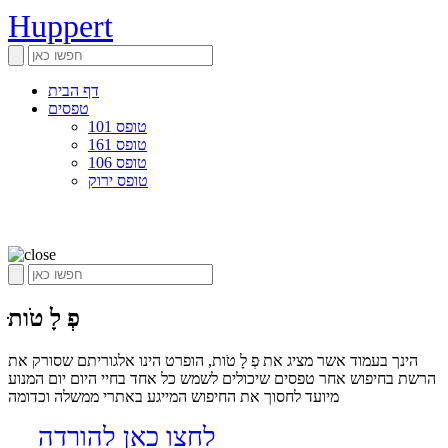
Huppert
דף הבית
טפסים
טופס 101
טופס 161
טופס 106
טופס ירוק
ּפְ לָ טֹות
הינך בעמוד אשר מציג את ּפְ לָ טֹות, הופרט הינו אלגוריתם שסורק את
הרשת בחיפוש אחר טפסים שיכולים לשמש כל אחד בחיי היום יום המנוע
מיועד לחסוך את החיפוש המייגע באתרי ממשלה וכדומה
לחצו כאן להורדה