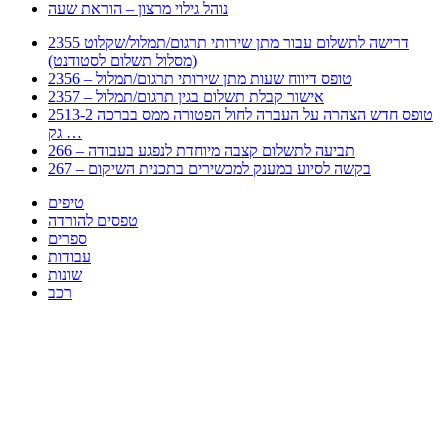
נוהל גילוי מרצון – הוראת שעה
2355 דרישה לתשלום עבור מתן שירותי תרגום/תמלול/שקלוט
(מסלול תשלום לסטודנט)
2356 – טופס דיווח שעות מתן שירותי תרגום/תמלול
2357 – אישור קבלת תשלום בגין תרגום/תמלול
2513-2 טופס חדש הצהרה על העברה לחול הפטורה ממס בברכה
גק …
266 – תביעה לתשלום קצבה מיוחדת לנפגע בעבודה
267 – בקשה לסיוע במענק למכשירים בתכנית השיקום
טיפים
טפסים להורדה
ספרים
עבודות
שונות
רכב
Huppert הינו אלגוריתם המחפש עבורכם מסמכים, מצגות, טפסים, ספרים, עבודות, מבחנים
וכל סוג מסמך שיכולילהקל על חיי היום יום. המנוע הוקם בכדי לחסוך לכם את המאמץ
המייגע בחיפוש אינטנסיבי באתרים ואתרי הממשלה באמצעות Huppert, תוכלו למצוא
ספרים להורדה, וכל סוג מסמך בעצם שתחפצו בו בקלות ובמהירות. האתר אינו אחראי לתוכן
היות והוא נשאב בצורה אוטמטית, כל התוכן הנשאב חשוף בצורה ציבורית לכל. במידה
וראיתם תוכן שפוגע בכם אנא שלחו לנו מייל ונדאג להסירו
copyrightⒸ 2023