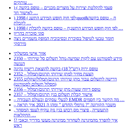
עותקים …
) ( פעמי להקלטת יצירות על מוצרים מכניים – טופס בקשה
לאישור חד …
) 1998 ( לפי חוק חופש המידע התשנ;quot&ח – טופס בקשה
לקבלת …
) 1998 ( לפי חוק חופש המידע התשנ;ח – טופס בקשה לקבלת …
סוגי סוכרת בהריון
חומר טבעי לטיפול בסוכרת ובסיבוכיה המופק משמרים ניצה
מירסקי
אזור אישי ממשלתי
2350 – מידע לסטודנט עם לקות שמיעה-נוהל תשלום סל שירותי
הנגשה
טופס ירוק (רש”ל 18) בקשה להוצאת רישיון נהיגה
2352 – הצעת מחיר למתן שירותי תרגום/תמלול
2355 דרישה לתשלום עבור מתן שירותי תרגום/תמלול/שקלוט
(מסלול תשלום לסטודנט)
2356 – טופס דיווח שעות מתן שירותי תרגום/תמלול
2357 – אישור קבלת תשלום בגין תרגום/תמלול
– לבעלי עסקים ובעולם העבודה EMDR מה הקשר בין חסמים …
– משבר הקורונה “? נורמלי החדש ” ומהו ה 2021 איך תראה
, התעשייה , פיצויי מס רכוש בגין נזק עקיף לענפי המסחר
החקלאות …
!? איך להפרד מהמיגרנה לשחרור ממיגרנה מעשי מדריך וכאבי
ראש