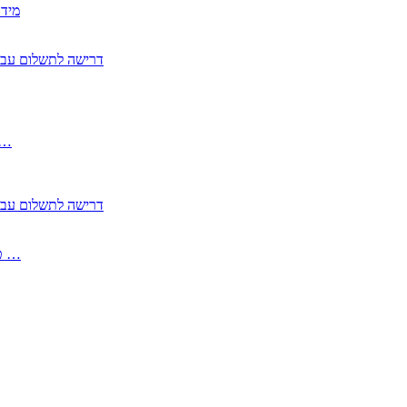
2350
2355 דרישה לתשלום 
, התעשייה , פיצויי מס רכוש בגין נזק עקיף 
2355 דרישה לתשלום 
2513-2 טופס חדש הצהרה על העברה לחול הפטורה ממס בברכה גק …