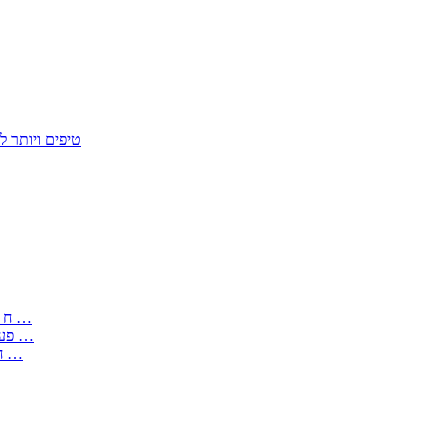
50 טיפים ויות
: בקשה לפטור מחובת התקנת מז;quot&ח 3 טופס מספר ים ב עותקים …
) ( פעמי להקלטת יצירות על מוצרים מכניים – טופס בקשה לאישור חד …
) 1998 ( לפי חוק חופש המידע התשנ;quot&ח – טופס בקשה לקבלת …