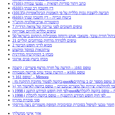
כתב ויתור סודיות רפואית – נפגעי עבודה (7101)
דין וחשבון רב שנתי (6101)
תביעה לקצבת נכות כללית על פי האמנות הבינלאומיות (10135)
ביטוח וגבייה – דין וחשבון שנתי (6101)
היסטוריה,ארכיאולוגיה,והתנ”ך
7 טיפים חשובים לפני עריכה של צוואה הדדית
טיפים כללים לדרום אמריקה
ר לניהול חווית עובד, משאבי אנוש ורווחה ממובילות התחום בישראל
21 טיפים ללמידה מרחוק במרחבים קוליים
מבוא לדיני חופש הביטוי 2
עיתונאות כמוסד ומקצוע
מבחן ב דמוקרטיה מודרנית
מבחן ביעוץ פנים ארגוני
טופס 161ג – הודעה על חזרה מרצף פיצויים / קיצבה
טופס 161א – הודעת עובד עקב פרישה מעבודה
טופס 161 ד’ – Menora
) 1998 ( לפי חוק חופש המידע התשנ;ח – טופס בקשה לקבלת …
סוגי סוכרת בהריון
חומר טבעי לטיפול בסוכרת ובסיבוכיה המופק משמרים ניצה מירסקי
אזור אישי ממשלתי