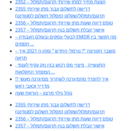
2352 – הצעת מחיר למתן שירותי תרגום/תמלול
2355 דרישה לתשלום עבור מתן שירותי
תרגום/תמלול/שקלוט (מסלול תשלום לסטודנט)
2356 – טופס דיווח שעות מתן שירותי תרגום/תמלול
2357 – אישור קבלת תשלום בגין תרגום/תמלול
– לבעלי עסקים ובעולם העבודה EMDR מה הקשר בין
חסמים …
– משבר הקורונה “? נורמלי החדש ” ומהו ה 2021 איך
תראה
, התעשייה , פיצויי מס רכוש בגין נזק עקיף לענפי
המסחר החקלאות …
!? איך להפרד מהמיגרנה לשחרור ממיגרנה מעשי
מדריך וכאבי ראש
נוהל גילוי מרצון – הוראת שעה
2355 דרישה לתשלום עבור מתן שירותי
תרגום/תמלול/שקלוט (מסלול תשלום לסטודנט)
2356 – טופס דיווח שעות מתן שירותי תרגום/תמלול
2357 – אישור קבלת תשלום בגין תרגום/תמלול