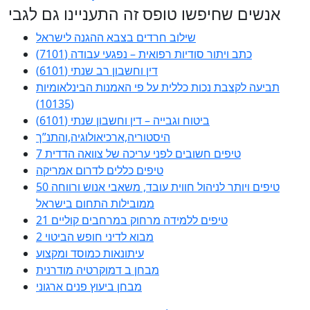
אנשים שחיפשו טופס זה התעניינו גם לגבי
שילוב חרדים בצבא ההגנה לישראל
כתב ויתור סודיות רפואית – נפגעי עבודה (7101)
דין וחשבון רב שנתי (6101)
תביעה לקצבת נכות כללית על פי האמנות הבינלאומיות
(10135)
ביטוח וגבייה – דין וחשבון שנתי (6101)
היסטוריה,ארכיאולוגיה,והתנ”ך
7 טיפים חשובים לפני עריכה של צוואה הדדית
טיפים כללים לדרום אמריקה
50 טיפים ויותר לניהול חווית עובד, משאבי אנוש ורווחה
ממובילות התחום בישראל
21 טיפים ללמידה מרחוק במרחבים קוליים
מבוא לדיני חופש הביטוי 2
עיתונאות כמוסד ומקצוע
מבחן ב דמוקרטיה מודרנית
מבחן ביעוץ פנים ארגוני