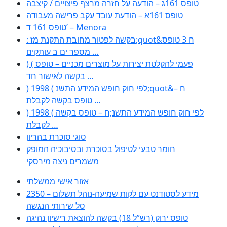
טופס 161ג – הודעה על חזרה מרצף פיצויים / קיצבה
טופס 161א – הודעת עובד עקב פרישה מעבודה
טופס 161 ד’ – Menora
: בקשה לפטור מחובת התקנת מז;quot&ח 3 טופס
מספר ים ב עותקים …
) ( פעמי להקלטת יצירות על מוצרים מכניים – טופס
בקשה לאישור חד …
) 1998 ( לפי חוק חופש המידע התשנ;quot&ח –
טופס בקשה לקבלת …
) 1998 ( לפי חוק חופש המידע התשנ;ח – טופס בקשה
לקבלת …
סוגי סוכרת בהריון
חומר טבעי לטיפול בסוכרת ובסיבוכיה המופק
משמרים ניצה מירסקי
אזור אישי ממשלתי
2350 – מידע לסטודנט עם לקות שמיעה-נוהל תשלום
סל שירותי הנגשה
טופס ירוק (רש”ל 18) בקשה להוצאת רישיון נהיגה