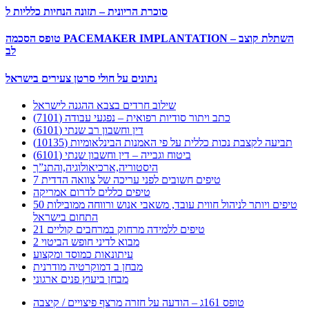
סוכרת הריונית – תזונה הנחיות כלליות ל
טופס הסכמה PACEMAKER IMPLANTATION – השתלת קוצב
לב
נתונים על חולי סרטן צעירים בישראל
שילוב חרדים בצבא ההגנה לישראל
כתב ויתור סודיות רפואית – נפגעי עבודה (7101)
דין וחשבון רב שנתי (6101)
תביעה לקצבת נכות כללית על פי האמנות הבינלאומיות (10135)
ביטוח וגבייה – דין וחשבון שנתי (6101)
היסטוריה,ארכיאולוגיה,והתנ”ך
7 טיפים חשובים לפני עריכה של צוואה הדדית
טיפים כללים לדרום אמריקה
50 טיפים ויותר לניהול חווית עובד, משאבי אנוש ורווחה ממובילות
התחום בישראל
21 טיפים ללמידה מרחוק במרחבים קוליים
מבוא לדיני חופש הביטוי 2
עיתונאות כמוסד ומקצוע
מבחן ב דמוקרטיה מודרנית
מבחן ביעוץ פנים ארגוני
טופס 161ג – הודעה על חזרה מרצף פיצויים / קיצבה