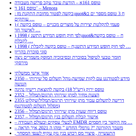
טופס 161א – הודעת עובד עקב פרישה מעבודה
טופס 161 ד’ – Menora
: בקשה לפטור מחובת התקנת מז;quot&ח 3 טופס מספר ים ב
עותקים …
) ( פעמי להקלטת יצירות על מוצרים מכניים – טופס בקשה
לאישור חד …
) 1998 ( לפי חוק חופש המידע התשנ;quot&ח – טופס בקשה
לקבלת …
) 1998 ( לפי חוק חופש המידע התשנ;ח – טופס בקשה לקבלת …
סוגי סוכרת בהריון
חומר טבעי לטיפול בסוכרת ובסיבוכיה המופק משמרים ניצה
מירסקי
אזור אישי ממשלתי
2350 – מידע לסטודנט עם לקות שמיעה-נוהל תשלום סל שירותי
הנגשה
טופס ירוק (רש”ל 18) בקשה להוצאת רישיון נהיגה
2352 – הצעת מחיר למתן שירותי תרגום/תמלול
2355 דרישה לתשלום עבור מתן שירותי תרגום/תמלול/שקלוט
(מסלול תשלום לסטודנט)
2356 – טופס דיווח שעות מתן שירותי תרגום/תמלול
2357 – אישור קבלת תשלום בגין תרגום/תמלול
– לבעלי עסקים ובעולם העבודה EMDR מה הקשר בין חסמים …
– משבר הקורונה “? נורמלי החדש ” ומהו ה 2021 איך תראה
, התעשייה , פיצויי מס רכוש בגין נזק עקיף לענפי המסחר