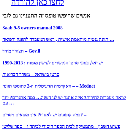
לחצו כאן להורדה
אנשים שחיפשו טופס זה התעניינו גם לגבי
Saab 9-5 owners manual 2008
תזונה גנטית מותאמת אישית , ראש המעבדה לתזונה ורפואה …
תצהיר מודד – Gov.il
1990-2013 : ישראל, בסוגי סרטן הנקשרים לעישון מגמות
סרטן בישראל – משרד הבריאות
האקדמיה הדיגיטלית ה-2 לתוספי תזונה – – Mednet
יציאה מעבדות לחירות? איזה אתגר יש לנו השנה… כמה אתגרים? יחד
עם …
כמה קופונים יש לאסוף? איך מוצאים ניסויים? –
פשוט חשבון – מתמטיקה לבית הספר היסודי לכיתה ו – ספר שלישי