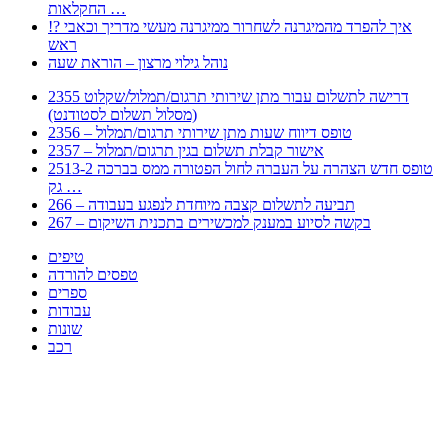
החקלאות …
!? איך להפרד מהמיגרנה לשחרור ממיגרנה מעשי מדריך וכאבי
ראש
נוהל גילוי מרצון – הוראת שעה
2355 דרישה לתשלום עבור מתן שירותי תרגום/תמלול/שקלוט
(מסלול תשלום לסטודנט)
2356 – טופס דיווח שעות מתן שירותי תרגום/תמלול
2357 – אישור קבלת תשלום בגין תרגום/תמלול
2513-2 טופס חדש הצהרה על העברה לחול הפטורה ממס בברכה
גק …
266 – תביעה לתשלום קצבה מיוחדת לנפגע בעבודה
267 – בקשה לסיוע במענק למכשירים בתכנית השיקום
טיפים
טפסים להורדה
ספרים
עבודות
שונות
רכב
Huppert הינו אלגוריתם המחפש עבורכם מסמכים, מצגות, טפסים, ספרים, עבודות, מבחנים
וכל סוג מסמך שיכולילהקל על חיי היום יום. המנוע הוקם בכדי לחסוך לכם את המאמץ
המייגע בחיפוש אינטנסיבי באתרים ואתרי הממשלה באמצעות Huppert, תוכלו למצוא
ספרים להורדה, וכל סוג מסמך בעצם שתחפצו בו בקלות ובמהירות. האתר אינו אחראי לתוכן