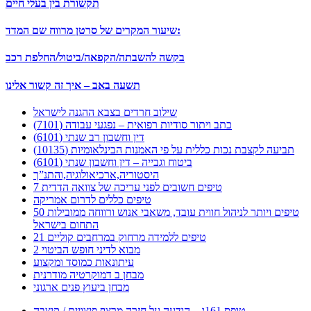
תקשורת בין בעלי חיים
שיעור המקרים של סרטן מרווח שם המדד:
בקשה להשבתה/הקפאה/ביטול/החלפת רכב
תשעה באב – איך זה קשור אלינו
שילוב חרדים בצבא ההגנה לישראל
כתב ויתור סודיות רפואית – נפגעי עבודה (7101)
דין וחשבון רב שנתי (6101)
תביעה לקצבת נכות כללית על פי האמנות הבינלאומיות (10135)
ביטוח וגבייה – דין וחשבון שנתי (6101)
היסטוריה,ארכיאולוגיה,והתנ”ך
7 טיפים חשובים לפני עריכה של צוואה הדדית
טיפים כללים לדרום אמריקה
50 טיפים ויותר לניהול חווית עובד, משאבי אנוש ורווחה ממובילות
התחום בישראל
21 טיפים ללמידה מרחוק במרחבים קוליים
מבוא לדיני חופש הביטוי 2
עיתונאות כמוסד ומקצוע
מבחן ב דמוקרטיה מודרנית
מבחן ביעוץ פנים ארגוני
טופס 161ג – הודעה על חזרה מרצף פיצויים / קיצבה