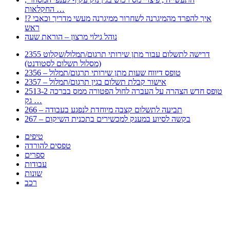
החקלאות …
!? איך להפרד מהמיגרנה לשחרור ממיגרנה מעשי מדריך וכאבי
ראש
נוהל גילוי מרצון – הוראת שעה
2355 דרישה לתשלום עבור מתן שירותי תרגום/תמלול/שקלוט
(מסלול תשלום לסטודנט)
2356 – טופס דיווח שעות מתן שירותי תרגום/תמלול
2357 – אישור קבלת תשלום בגין תרגום/תמלול
2513-2 טופס חדש הצהרה על העברה לחול הפטורה ממס בברכה
גק …
266 – תביעה לתשלום קצבה מיוחדת לנפגע בעבודה
267 – בקשה לסיוע במענק למכשירים בתכנית השיקום
טיפים
טפסים להורדה
ספרים
עבודות
שונות
רכב
Huppert הינו אלגוריתם המחפש עבורכם מסמכים, מצגות, טפסים, ספרים, עבודות, מבחנים
וכל סוג מסמך שיכולילהקל על חיי היום יום. המנוע הוקם בכדי לחסוך לכם את המאמץ
המייגע בחיפוש אינטנסיבי באתרים ואתרי הממשלה באמצעות Huppert, תוכלו למצוא