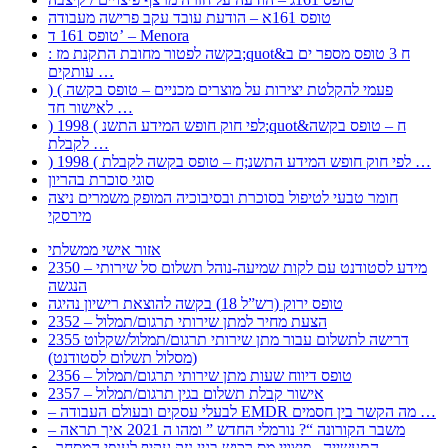
טופס 161א – הודעת עובד עקב פרישה מעבודה
טופס 161 ד’ – Menora
: בקשה לפטור מחובת התקנת מז;quot&ח 3 טופס מספר ים ב
עותקים …
) ( פעמי להקלטת יצירות על מוצרים מכניים – טופס בקשה
לאישור חד …
) 1998 ( לפי חוק חופש המידע התשנ;quot&ח – טופס בקשה
לקבלת …
) 1998 ( לפי חוק חופש המידע התשנ;ח – טופס בקשה לקבלת …
סוגי סוכרת בהריון
חומר טבעי לטיפול בסוכרת ובסיבוכיה המופק משמרים ניצה
מירסקי
אזור אישי ממשלתי
2350 – מידע לסטודנט עם לקות שמיעה-נוהל תשלום סל שירותי
הנגשה
טופס ירוק (רש”ל 18) בקשה להוצאת רישיון נהיגה
2352 – הצעת מחיר למתן שירותי תרגום/תמלול
2355 דרישה לתשלום עבור מתן שירותי תרגום/תמלול/שקלוט
(מסלול תשלום לסטודנט)
2356 – טופס דיווח שעות מתן שירותי תרגום/תמלול
2357 – אישור קבלת תשלום בגין תרגום/תמלול
– לבעלי עסקים ובעולם העבודה EMDR מה הקשר בין חסמים …
– משבר הקורונה “? נורמלי החדש ” ומהו ה 2021 איך תראה
, התעשייה , פיצויי מס רכוש בגין נזק עקיף לענפי המסחר