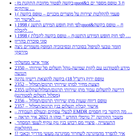
: בקשה לפטור מחובת התקנת מז;quot&ח 3 טופס מספר ים ב
עותקים …
) ( פעמי להקלטת יצירות על מוצרים מכניים – טופס בקשה
לאישור חד …
) 1998 ( לפי חוק חופש המידע התשנ;quot&ח – טופס בקשה
לקבלת …
) 1998 ( לפי חוק חופש המידע התשנ;ח – טופס בקשה לקבלת …
סוגי סוכרת בהריון
חומר טבעי לטיפול בסוכרת ובסיבוכיה המופק משמרים ניצה
מירסקי
אזור אישי ממשלתי
2350 – מידע לסטודנט עם לקות שמיעה-נוהל תשלום סל שירותי
הנגשה
טופס ירוק (רש”ל 18) בקשה להוצאת רישיון נהיגה
2352 – הצעת מחיר למתן שירותי תרגום/תמלול
2355 דרישה לתשלום עבור מתן שירותי תרגום/תמלול/שקלוט
(מסלול תשלום לסטודנט)
2356 – טופס דיווח שעות מתן שירותי תרגום/תמלול
2357 – אישור קבלת תשלום בגין תרגום/תמלול
– לבעלי עסקים ובעולם העבודה EMDR מה הקשר בין חסמים …
– משבר הקורונה “? נורמלי החדש ” ומהו ה 2021 איך תראה
, התעשייה , פיצויי מס רכוש בגין נזק עקיף לענפי המסחר
החקלאות …
!? איך להפרד מהמיגרנה לשחרור ממיגרנה מעשי מדריך וכאבי