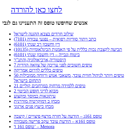
לחצו כאן להורדה
אנשים שחיפשו טופס זה התעניינו גם לגבי
שילוב חרדים בצבא ההגנה לישראל
כתב ויתור סודיות רפואית – נפגעי עבודה (7101)
דין וחשבון רב שנתי (6101)
תביעה לקצבת נכות כללית על פי האמנות הבינלאומיות (10135)
ביטוח וגבייה – דין וחשבון שנתי (6101)
היסטוריה,ארכיאולוגיה,והתנ”ך
7 טיפים חשובים לפני עריכה של צוואה הדדית
טיפים כללים לדרום אמריקה
50 טיפים ויותר לניהול חווית עובד, משאבי אנוש ורווחה ממובילות
התחום בישראל
21 טיפים ללמידה מרחוק במרחבים קוליים
מבוא לדיני חופש הביטוי 2
עיתונאות כמוסד ומקצוע
מבחן ב דמוקרטיה מודרנית
מבחן ביעוץ פנים ארגוני
טופס 161ג – הודעה על חזרה מרצף פיצויים / קיצבה
טופס 161א – הודעת עובד עקב פרישה מעבודה
טופס 161 ד’ – Menora