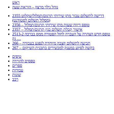
ראש
נוהל גילוי מרצון – הוראת שעה
2355 דרישה לתשלום עבור מתן שירותי תרגום/תמלול/שקלוט
(מסלול תשלום לסטודנט)
2356 – טופס דיווח שעות מתן שירותי תרגום/תמלול
2357 – אישור קבלת תשלום בגין תרגום/תמלול
2513-2 טופס חדש הצהרה על העברה לחול הפטורה ממס בברכה
גק …
266 – תביעה לתשלום קצבה מיוחדת לנפגע בעבודה
267 – בקשה לסיוע במענק למכשירים בתכנית השיקום
טיפים
טפסים להורדה
ספרים
עבודות
שונות
רכב
Huppert הינו אלגוריתם המחפש עבורכם מסמכים, מצגות, טפסים, ספרים, עבודות, מבחנים
וכל סוג מסמך שיכולילהקל על חיי היום יום. המנוע הוקם בכדי לחסוך לכם את המאמץ
המייגע בחיפוש אינטנסיבי באתרים ואתרי הממשלה באמצעות Huppert, תוכלו למצוא
ספרים להורדה, וכל סוג מסמך בעצם שתחפצו בו בקלות ובמהירות. האתר אינו אחראי לתוכן
היות והוא נשאב בצורה אוטמטית, כל התוכן הנשאב חשוף בצורה ציבורית לכל. במידה
וראיתם תוכן שפוגע בכם אנא שלחו לנו מייל ונדאג להסירו