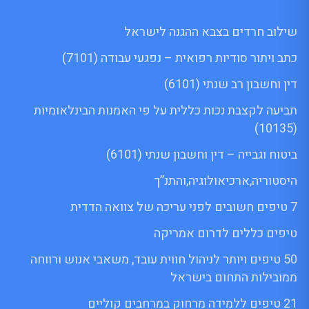
שילוב חרדים בצבא ההגנה לישראל
כתב ויתור סודיות רפואית – נפגעי עבודה (7101)
דין וחשבון רב שנתי (6101)
תביעה לקצבת נכות כללית על פי האמנות הבינלאומיות
(10135)
ביטוח וגבייה – דין וחשבון שנתי (6101)
היסטוריה,ארכיאולוגיה,והתנ”ך
7 טיפים חשובים לפני עריכה של צוואה הדדית
טיפים כללים לדרום אמריקה
50 טיפים ויותר לניהול חווית עובד, משאבי אנוש ורווחה
ממובילות התחום בישראל
21 טיפים ללמידה מרחוק במרחבים קוליים