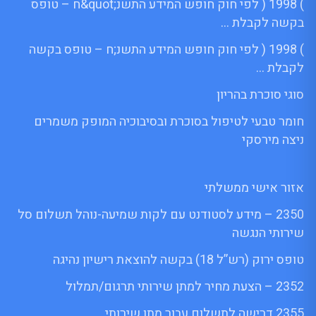
) 1998 ( לפי חוק חופש המידע התשנ;quot&ח – טופס
בקשה לקבלת …
) 1998 ( לפי חוק חופש המידע התשנ;ח – טופס בקשה
לקבלת …
סוגי סוכרת בהריון
חומר טבעי לטיפול בסוכרת ובסיבוכיה המופק משמרים
ניצה מירסקי
אזור אישי ממשלתי
2350 – מידע לסטודנט עם לקות שמיעה-נוהל תשלום סל
שירותי הנגשה
טופס ירוק (רש”ל 18) בקשה להוצאת רישיון נהיגה
2352 – הצעת מחיר למתן שירותי תרגום/תמלול
2355 דרישה לתשלום עבור מתן שירותי