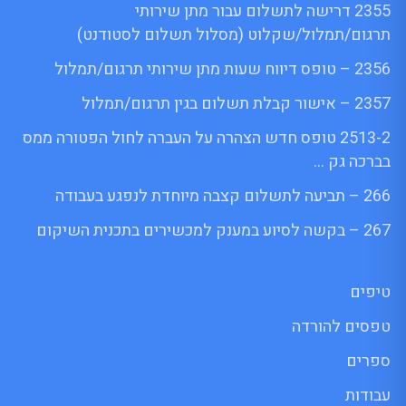
2355 דרישה לתשלום עבור מתן שירותי
תרגום/תמלול/שקלוט (מסלול תשלום לסטודנט)
2356 – טופס דיווח שעות מתן שירותי תרגום/תמלול
2357 – אישור קבלת תשלום בגין תרגום/תמלול
2513-2 טופס חדש הצהרה על העברה לחול הפטורה ממס
בברכה גק …
266 – תביעה לתשלום קצבה מיוחדת לנפגע בעבודה
267 – בקשה לסיוע במענק למכשירים בתכנית השיקום
טיפים
טפסים להורדה
ספרים
עבודות