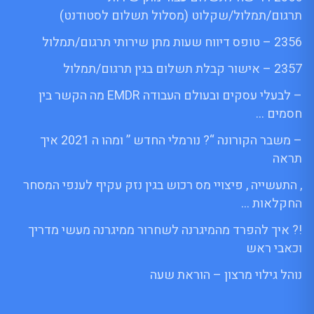
תרגום/תמלול/שקלוט (מסלול תשלום לסטודנט)
2356 – טופס דיווח שעות מתן שירותי תרגום/תמלול
2357 – אישור קבלת תשלום בגין תרגום/תמלול
– לבעלי עסקים ובעולם העבודה EMDR מה הקשר בין
חסמים …
– משבר הקורונה “? נורמלי החדש ” ומהו ה 2021 איך
תראה
, התעשייה , פיצויי מס רכוש בגין נזק עקיף לענפי המסחר
החקלאות …
!? איך להפרד מהמיגרנה לשחרור ממיגרנה מעשי מדריך
וכאבי ראש
נוהל גילוי מרצון – הוראת שעה