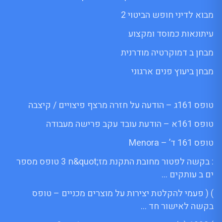
מבוא לדיני חופש הביטוי 2
עיתונאות כמוסד ומקצוע
מבחן ב דמוקרטיה מודרנית
מבחן ביעוץ פנים ארגוני
טופס 161ג – הודעה על חזרה מרצף פיצויים / קיצבה
טופס 161א – הודעת עובד עקב פרישה מעבודה
טופס 161 ד’ – Menora
: בקשה לפטור מחובת התקנת מז;quot&ח 3 טופס מספר
ים ב עותקים …
) ( פעמי להקלטת יצירות על מוצרים מכניים – טופס
בקשה לאישור חד …