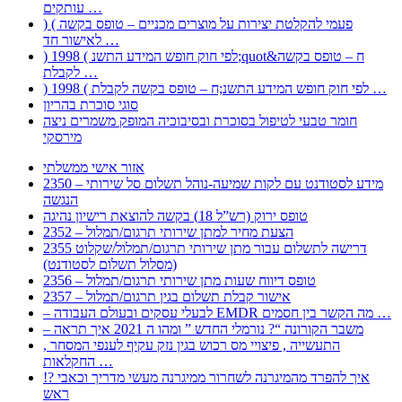
עותקים …
) ( פעמי להקלטת יצירות על מוצרים מכניים – טופס בקשה
לאישור חד …
) 1998 ( לפי חוק חופש המידע התשנ;quot&ח – טופס בקשה
לקבלת …
) 1998 ( לפי חוק חופש המידע התשנ;ח – טופס בקשה לקבלת …
סוגי סוכרת בהריון
חומר טבעי לטיפול בסוכרת ובסיבוכיה המופק משמרים ניצה
מירסקי
אזור אישי ממשלתי
2350 – מידע לסטודנט עם לקות שמיעה-נוהל תשלום סל שירותי
הנגשה
טופס ירוק (רש”ל 18) בקשה להוצאת רישיון נהיגה
2352 – הצעת מחיר למתן שירותי תרגום/תמלול
2355 דרישה לתשלום עבור מתן שירותי תרגום/תמלול/שקלוט
(מסלול תשלום לסטודנט)
2356 – טופס דיווח שעות מתן שירותי תרגום/תמלול
2357 – אישור קבלת תשלום בגין תרגום/תמלול
– לבעלי עסקים ובעולם העבודה EMDR מה הקשר בין חסמים …
– משבר הקורונה “? נורמלי החדש ” ומהו ה 2021 איך תראה
, התעשייה , פיצויי מס רכוש בגין נזק עקיף לענפי המסחר
החקלאות …
!? איך להפרד מהמיגרנה לשחרור ממיגרנה מעשי מדריך וכאבי
ראש