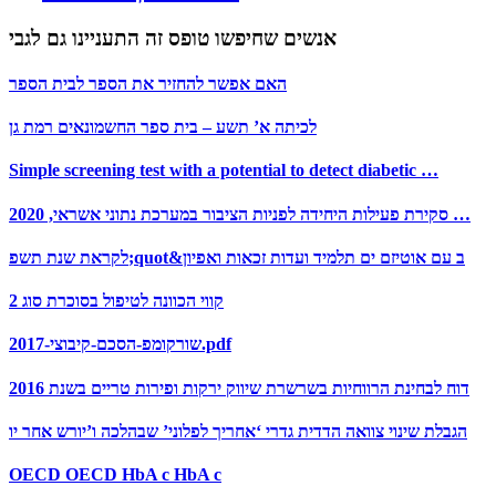
אנשים שחיפשו טופס זה התעניינו גם לגבי
האם אפשר להחזיר את הספר לבית הספר
לכיתה א’ תשע – בית ספר החשמונאים רמת גן
Simple screening test with a potential to detect diabetic …
סקירת פעילות היחידה לפניות הציבור במערכת נתוני אשראי, 2020 …
לקראת שנת תשפ;quot&ב עם אוטיזם ים תלמיד ועדות זכאות ואפיון
קווי הכוונה לטיפול בסוכרת סוג 2
שורקומפ-הסכם-קיבוצי-2017.pdf
דוח לבחינת הרווחיות בשרשרת שיווק ירקות ופירות טריים בשנת 2016
הגבלת שינוי צוואה הדדית גדרי ‘אחריך לפלוני’ שבהלכה ו’יורש אחר יו
OECD OECD HbA c HbA c