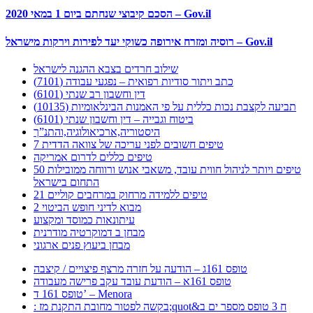
הסכם קיבוצי שנחתם ביום 1 במאי 2020 – Gov.il
רוסיה ומזרח אירופה כשוקי יעד לפירות וירקות מישראל – Gov.il
שילוב חרדים בצבא ההגנה לישראל
כתב ויתור סודיות רפואית – נפגעי עבודה (7101)
דין וחשבון רב שנתי (6101)
תביעה לקצבת נכות כללית על פי האמנות הבינלאומיות (10135)
ביטוח וגבייה – דין וחשבון שנתי (6101)
היסטוריה,ארכיאולוגיה,והתנ”ך
7 טיפים חשובים לפני עריכה של צוואה הדדית
טיפים כללים לדרום אמריקה
50 טיפים ויותר לניהול חווית עובד, משאבי אנוש ורווחה ממובילות
התחום בישראל
21 טיפים ללמידה מרחוק במרחבים קוליים
מבוא לדיני חופש הביטוי 2
עיתונאות כמוסד ומקצוע
מבחן ב דמוקרטיה מודרנית
מבחן ביעוץ פנים ארגוני
טופס 161ג – הודעה על חזרה מרצף פיצויים / קיצבה
טופס 161א – הודעת עובד עקב פרישה מעבודה
טופס 161 ד’ – Menora
: בקשה לפטור מחובת התקנת מז;quot&ח 3 טופס מספר ים ב