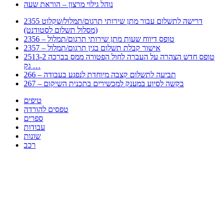
נוהל גילוי מרצון – הוראת שעה
2355 דרישה לתשלום עבור מתן שירותי תרגום/תמלול/שקלוט
(מסלול תשלום לסטודנט)
2356 – טופס דיווח שעות מתן שירותי תרגום/תמלול
2357 – אישור קבלת תשלום בגין תרגום/תמלול
2513-2 טופס חדש הצהרה על העברה לחול הפטורה ממס בברכה
גק …
266 – תביעה לתשלום קצבה מיוחדת לנפגע בעבודה
267 – בקשה לסיוע במענק למכשירים בתכנית השיקום
טיפים
טפסים להורדה
ספרים
עבודות
שונות
רכב
Huppert הינו אלגוריתם המחפש עבורכם מסמכים, מצגות, טפסים, ספרים, עבודות, מבחנים
וכל סוג מסמך שיכולילהקל על חיי היום יום. המנוע הוקם בכדי לחסוך לכם את המאמץ
המייגע בחיפוש אינטנסיבי באתרים ואתרי הממשלה באמצעות Huppert, תוכלו למצוא
ספרים להורדה, וכל סוג מסמך בעצם שתחפצו בו בקלות ובמהירות. האתר אינו אחראי לתוכן
היות והוא נשאב בצורה אוטמטית, כל התוכן הנשאב חשוף בצורה ציבורית לכל. במידה
וראיתם תוכן שפוגע בכם אנא שלחו לנו מייל ונדאג להסירו
copyrightⒸ 2023