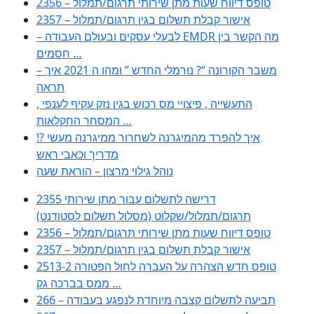
2356 – טופס דיווח שעות מתן שירותי תרגום/תמלול
2357 – אישור קבלת תשלום בגין תרגום/תמלול
– לבעלי עסקים ובעולם העבודה EMDR מה הקשר בין
חסמים …
– משבר הקורונה “? נורמלי החדש ” ומהו ה 2021 איך
תראה
, התעשייה , פיצויי מס רכוש בגין נזק עקיף לענפי
המסחר החקלאות …
!? איך להפרד מהמיגרנה לשחרור ממיגרנה מעשי
מדריך וכאבי ראש
נוהל גילוי מרצון – הוראת שעה
2355 דרישה לתשלום עבור מתן שירותי
תרגום/תמלול/שקלוט (מסלול תשלום לסטודנט)
2356 – טופס דיווח שעות מתן שירותי תרגום/תמלול
2357 – אישור קבלת תשלום בגין תרגום/תמלול
2513-2 טופס חדש הצהרה על העברה לחול הפטורה
ממס בברכה גק …
266 – תביעה לתשלום קצבה מיוחדת לנפגע בעבודה