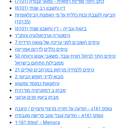
כתב ויתור סודיות רפואית – נפגעי עבודה (7101)
דין וחשבון רב שנתי (6101)
תביעה לקצבת נכות כללית על פי האמנות הבינלאומיות
(10135)
ביטוח וגבייה – דין וחשבון שנתי (6101)
היסטוריה,ארכיאולוגיה,והתנ”ך
7 טיפים חשובים לפני עריכה של צוואה הדדית
טיפים כללים לדרום אמריקה
50 טיפים ויותר לניהול חווית עובד, משאבי אנוש ורווחה
ממובילות התחום בישראל
21 טיפים ללמידה מרחוק במרחבים קוליים
מבוא לדיני חופש הביטוי 2
עיתונאות כמוסד ומקצוע
מבחן ב דמוקרטיה מודרנית
מבחן ביעוץ פנים ארגוני
טופס 161ג – הודעה על חזרה מרצף פיצויים / קיצבה
טופס 161א – הודעת עובד עקב פרישה מעבודה
טופס 161 ד’ – Menora