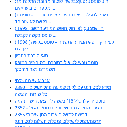
: בקשה לפטור מחובת התקנת מז;quot&ח 3 טופס
מספר ים ב עותקים …
) ( פעמי להקלטת יצירות על מוצרים מכניים – טופס
בקשה לאישור חד …
) 1998 ( לפי חוק חופש המידע התשנ;quot&ח –
טופס בקשה לקבלת …
) 1998 ( לפי חוק חופש המידע התשנ;ח – טופס בקשה
לקבלת …
סוגי סוכרת בהריון
חומר טבעי לטיפול בסוכרת ובסיבוכיה המופק
משמרים ניצה מירסקי
אזור אישי ממשלתי
2350 – מידע לסטודנט עם לקות שמיעה-נוהל תשלום
סל שירותי הנגשה
טופס ירוק (רש”ל 18) בקשה להוצאת רישיון נהיגה
2352 – הצעת מחיר למתן שירותי תרגום/תמלול
2355 דרישה לתשלום עבור מתן שירותי
תרגום/תמלול/שקלוט (מסלול תשלום לסטודנט)