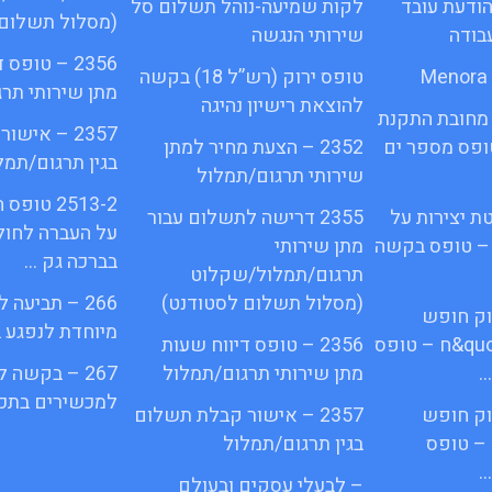
1א – הודעת עובד
לקות שמיעה-נוהל תשלום סל
(מסלול תשלום 
בודה
שירותי הנגשה
2356 – טופס
טופס ירוק (רש”ל 18) בקשה
מתן שירותי תר
להוצאת רישיון נהיגה
מחובת התקנת
2357 – איש
quot&ח 3 טופס מספר ים
2352 – הצעת מחיר למתן
בגין תרגום/תמל
שירותי תרגום/תמלול
2513-2 ט
ת יצירות על
2355 דרישה לתשלום עבור
על העברה לחול
 – טופס בקשה
מתן שירותי
בברכה גק …
תרגום/תמלול/שקלוט
(מסלול תשלום לסטודנט)
266 – תביעה
פי חוק חופש
מיוחדת לנפגע 
המידע התשנ;quot&ח – טופס
2356 – טופס דיווח שעות
…
מתן שירותי תרגום/תמלול
267 – בקשה 
למכשירים בתכנ
פי חוק חופש
2357 – אישור קבלת תשלום
– טופס
בגין תרגום/תמלול
…
– לבעלי עסקים ובעולם