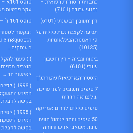
כתב ויתור סודיות רפואית –
טופס 61
נפגעי עבודה (7101)
עקב פרישה מע
דין וחשבון רב שנתי (6101)
טופס 161 ד’ – Menora
תביעה לקצבת נכות כללית על
: בקשה לפטור 
פי האמנות הבינלאומיות
מז;
(10135)
ב עותקים …
ביטוח וגבייה – דין וחשבון
) ( פעמי להקלט
שנתי (6101)
מוצרים מכניים
לאישור חד …
היסטוריה,ארכיאולוגיה,והתנ”ך
) 1998 ( ל
7 טיפים חשובים לפני עריכה
של צוואה הדדית
בקשה לקבלת 
טיפים כללים לדרום אמריקה
) 1998 ( ל
50 טיפים ויותר לניהול חווית
המידע התשנ;ח 
עובד, משאבי אנוש ורווחה
בקשה לקבלת 