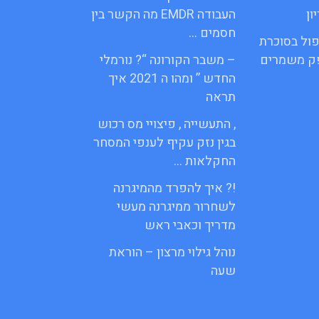
ון
העבודה EMDR מה הקשר בין
חסמים …
פול בסוכרת
פק משמרים
– משבר הקורונה “? נורמלי
החדש ” ומהו ה 2021 איך
תראה
, התעשייה , פיצויי מס רכוש
בגין נזק עקיף לענפי המסחר
החקלאות …
!? איך להפרד מהמיגרנה
לשחרור ממיגרנה מעשי
מדריך וכאבי ראש
נוהל גילוי מרצון – הוראת
שעה