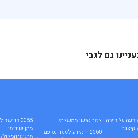
יינו גם לגבי
16ג – הודעה על חזרה
אזור אישי ממשלתי
2355 דרישה
 קיצבה
מתן שירותי
2350 – מידע לסטודנט עם
תרגום/תמלול/