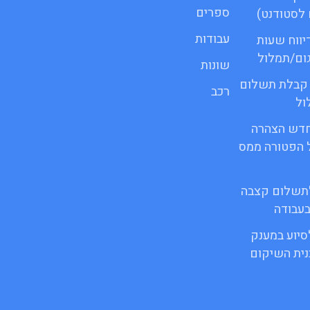
ספרים
לסטודנט)
עבודות
 דיווח שעות
גום/תמלול
שונות
ור קבלת תשלום
רכב
ול
ופס חדש הצהרה
 הפטורה ממס
 לתשלום קצבה
בעבודה
לסיוע במענק
ית השיקום