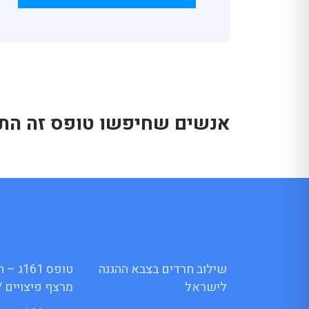
אנשים שחיפשו טופס זה התענ
שילוב חרדים בצבא ההגנה
טופס 1
לישראל
מרצף פיצויים /