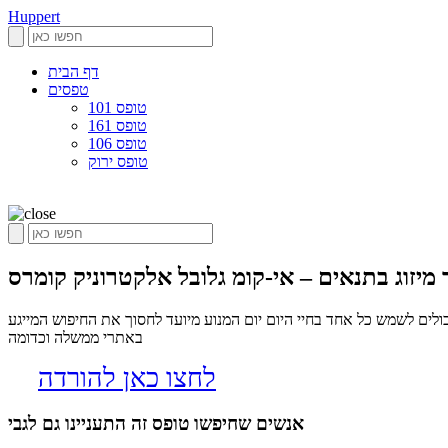
Huppert
דף הבית
טפסים
טופס 101
טופס 161
טופס 106
טופס ירוק
 מיזוג בתנאים – אי-קומ גלובל אלקטרוניק קומרס
לים לשמש כל אחד בחיי היום יום המנוע מיועד לחסוך את החיפוש המייגע
באתרי ממשלה וכדומה
לחצו כאן להורדה
אנשים שחיפשו טופס זה התעניינו גם לגבי