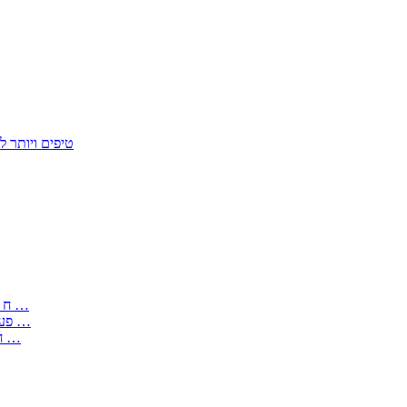
50 טיפים ויות
: בקשה לפטור מחובת התקנת מז;quot&ח 3 טופס מספר ים ב עותקים …
) ( פעמי להקלטת יצירות על מוצרים מכניים – טופס בקשה לאישור חד …
) 1998 ( לפי חוק חופש המידע התשנ;quot&ח – טופס בקשה לקבלת …