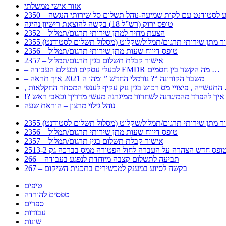
אזור אישי ממשלתי
 – מידע לסטודנט עם לקות שמיעה-נוהל תשלום סל שירותי הנגשה
טופס ירוק (רש”ל 18) בקשה להוצאת רישיון נהיגה
2352 – הצעת מחיר למתן שירותי תרגום/תמלול
עבור מתן שירותי תרגום/תמלול/שקלוט (מסלול תשלום לסטודנט)
2356 – טופס דיווח שעות מתן שירותי תרגום/תמלול
2357 – אישור קבלת תשלום בגין תרגום/תמלול
– לבעלי עסקים ובעולם העבודה EMDR מה הקשר בין חסמים …
– משבר הקורונה “? נורמלי החדש ” ומהו ה 2021 איך תראה
לענפי המסחר החקלאות …
!? איך להפרד מהמיגרנה לשחרור ממיגרנה מעשי מדריך וכאבי ראש
נוהל גילוי מרצון – הוראת שעה
עבור מתן שירותי תרגום/תמלול/שקלוט (מסלול תשלום לסטודנט)
2356 – טופס דיווח שעות מתן שירותי תרגום/תמלול
2357 – אישור קבלת תשלום בגין תרגום/תמלול
266 – תביעה לתשלום קצבה מיוחדת לנפגע בעבודה
267 – בקשה לסיוע במענק למכשירים בתכנית השיקום
טיפים
טפסים להורדה
ספרים
עבודות
שונות