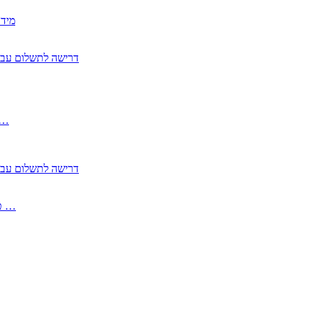
2350
2355 דרישה לתשלום 
, התעשייה , פיצויי מס רכוש בגין נזק עקיף 
2355 דרישה לתשלום 
2513-2 טופס חדש הצהרה על העברה לחול הפטורה ממס בברכה גק …