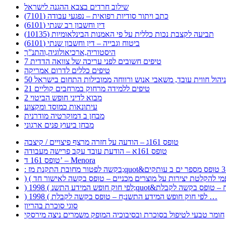
שילוב חרדים בצבא ההגנה לישראל
כתב ויתור סודיות רפואית – נפגעי עבודה (7101)
דין וחשבון רב שנתי (6101)
תביעה לקצבת נכות כללית על פי האמנות הבינלאומיות (10135)
ביטוח וגבייה – דין וחשבון שנתי (6101)
היסטוריה,ארכיאולוגיה,והתנ”ך
7 טיפים חשובים לפני עריכה של צוואה הדדית
טיפים כללים לדרום אמריקה
ר לניהול חווית עובד, משאבי אנוש ורווחה ממובילות התחום בישראל
21 טיפים ללמידה מרחוק במרחבים קוליים
מבוא לדיני חופש הביטוי 2
עיתונאות כמוסד ומקצוע
מבחן ב דמוקרטיה מודרנית
מבחן ביעוץ פנים ארגוני
טופס 161ג – הודעה על חזרה מרצף פיצויים / קיצבה
טופס 161א – הודעת עובד עקב פרישה מעבודה
טופס 161 ד’ – Menora
) 1998 ( לפי חוק חופש המידע התשנ;ח – טופס בקשה לקבלת …
סוגי סוכרת בהריון
חומר טבעי לטיפול בסוכרת ובסיבוכיה המופק משמרים ניצה מירסקי