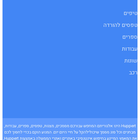
טיפים
טפסים להורדה
ספרים
עבודות
שונות
רכב
Huppert הינו אלגוריתם המחפש עבורכם מסמכים, מצגות, טפסים, ספרים, עבודות,
מבחנים וכל סוג מסמך שיכולילהקל על חיי היום יום. המנוע הוקם בכדי לחסוך לכם
את המאמץ המייגע בחיפוש אינטנסיבי באתרים ואתרי הממשלה באמצעות Huppert,