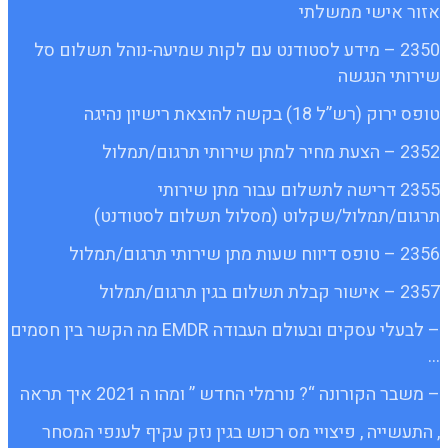
אזור אישי ממשלתי
2350 – מידע לסטודנט עם לקות שמיעה-נוהל תשלום סל
שירותי הנגשה
טופס ירוק (רש”ל 18) בקשה להוצאת רישיון נהיגה
2352 – הצעת מחיר למתן שירותי תרגום/תמלול
2355 דרישה לתשלום עבור מתן שירותי
תרגום/תמלול/שקלוט (מסלול תשלום לסטודנט)
2356 – טופס דיווח שעות מתן שירותי תרגום/תמלול
2357 – אישור קבלת תשלום בגין תרגום/תמלול
– לבעלי עסקים ובעולם העבודה EMDR מה הקשר בין חסמים
…
– משבר הקורונה “? נורמלי החדש ” ומהו ה 2021 איך תראה
, התעשייה , פיצויי מס רכוש בגין נזק עקיף לענפי המסחר