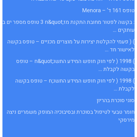
טופס 161 ד’ – Menora
: בקשה לפטור מחובת התקנת מז;quot&ח 3 טופס מספר ים ב
עותקים …
) ( פעמי להקלטת יצירות על מוצרים מכניים – טופס בקשה
לאישור חד …
) 1998 ( לפי חוק חופש המידע התשנ;quot&ח – טופס
בקשה לקבלת …
) 1998 ( לפי חוק חופש המידע התשנ;ח – טופס בקשה
לקבלת …
סוגי סוכרת בהריון
חומר טבעי לטיפול בסוכרת ובסיבוכיה המופק משמרים ניצה
מירסקי