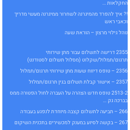
החקלאות …
!? איך להפרד מהמיגרנה לשחרור ממיגרנה מעשי מדריך
וכאבי ראש
נוהל גילוי מרצון – הוראת שעה
2355 דרישה לתשלום עבור מתן שירותי
תרגום/תמלול/שקלוט (מסלול תשלום לסטודנט)
2356 – טופס דיווח שעות מתן שירותי תרגום/תמלול
2357 – אישור קבלת תשלום בגין תרגום/תמלול
2513-2 טופס חדש הצהרה על העברה לחול הפטורה ממס
בברכה גק …
266 – תביעה לתשלום קצבה מיוחדת לנפגע בעבודה
267 – בקשה לסיוע במענק למכשירים בתכנית השיקום