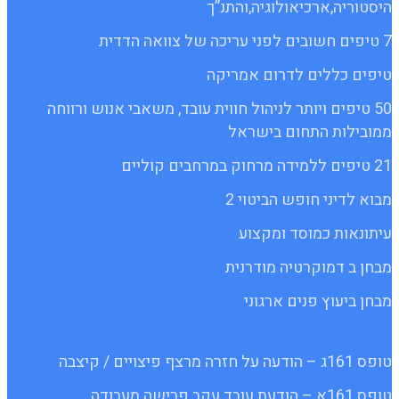
היסטוריה,ארכיאולוגיה,והתנ”ך
7 טיפים חשובים לפני עריכה של צוואה הדדית
טיפים כללים לדרום אמריקה
50 טיפים ויותר לניהול חווית עובד, משאבי אנוש ורווחה
ממובילות התחום בישראל
21 טיפים ללמידה מרחוק במרחבים קוליים
מבוא לדיני חופש הביטוי 2
עיתונאות כמוסד ומקצוע
מבחן ב דמוקרטיה מודרנית
מבחן ביעוץ פנים ארגוני
טופס 161ג – הודעה על חזרה מרצף פיצויים / קיצבה
טופס 161א – הודעת עובד עקב פרישה מעבודה