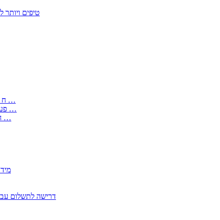
50 טיפים ויות
: בקשה לפטור מחובת התקנת מז;quot&ח 3 טופס מספר ים ב עותקים …
) ( פעמי להקלטת יצירות על מוצרים מכניים – טופס בקשה לאישור חד …
) 1998 ( לפי חוק חופש המידע התשנ;quot&ח – טופס בקשה לקבלת …
2350
2355 דרישה לתשלום 