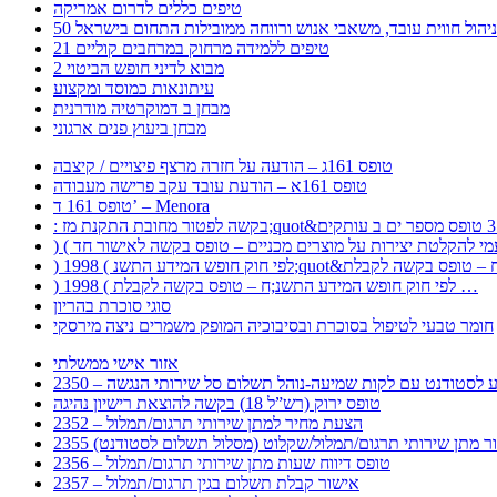
טיפים כללים לדרום אמריקה
ר לניהול חווית עובד, משאבי אנוש ורווחה ממובילות התחום בישראל
21 טיפים ללמידה מרחוק במרחבים קוליים
מבוא לדיני חופש הביטוי 2
עיתונאות כמוסד ומקצוע
מבחן ב דמוקרטיה מודרנית
מבחן ביעוץ פנים ארגוני
טופס 161ג – הודעה על חזרה מרצף פיצויים / קיצבה
טופס 161א – הודעת עובד עקב פרישה מעבודה
טופס 161 ד’ – Menora
) 1998 ( לפי חוק חופש המידע התשנ;ח – טופס בקשה לקבלת …
סוגי סוכרת בהריון
חומר טבעי לטיפול בסוכרת ובסיבוכיה המופק משמרים ניצה מירסקי
אזור אישי ממשלתי
 – מידע לסטודנט עם לקות שמיעה-נוהל תשלום סל שירותי הנגשה
טופס ירוק (רש”ל 18) בקשה להוצאת רישיון נהיגה
2352 – הצעת מחיר למתן שירותי תרגום/תמלול
עבור מתן שירותי תרגום/תמלול/שקלוט (מסלול תשלום לסטודנט)
2356 – טופס דיווח שעות מתן שירותי תרגום/תמלול
2357 – אישור קבלת תשלום בגין תרגום/תמלול