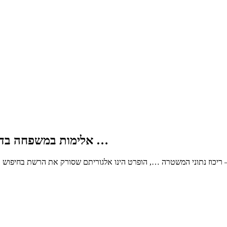
אלימות במשפחה בדגש על אלימות כלפי נשים – ריכוז נתוני המשטרה …
 ריכוז נתוני המשטרה …, הופרט הינו אלגוריתם שסורק את הרשת בחיפוש א