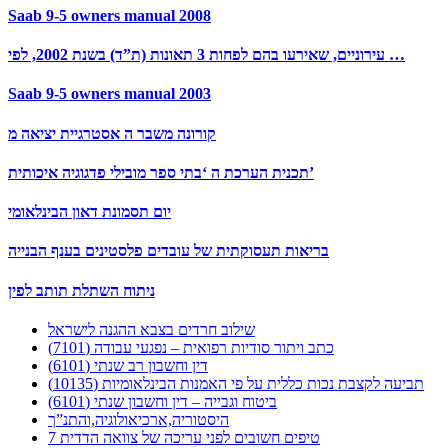
Saab 9-5 owners manual 2008
עירוניים, שאירעו בהם לפחות 3 תאונות (ת”ד) בשנת 2002, לפי …
Saab 9-5 owners manual 2003
קורונה משבר ה אסטרגיית יציאה מ
תכנית הערכת ה ‘בתי ספר מובילי פדגוגיה איכותית’
יום תסמונת דאון הבינלאומי
בריאות תעסוקתית של עובדים פלסטינים בענף הבנייה
ניתוח השתלת תותב לפין
שילוב חרדים בצבא ההגנה לישראל
כתב ויתור סודיות רפואית – נפגעי עבודה (7101)
דין וחשבון רב שנתי (6101)
תביעה לקצבת נכות כללית על פי האמנות הבינלאומיות (10135)
ביטוח וגבייה – דין וחשבון שנתי (6101)
היסטוריה,ארכיאולוגיה,והתנ”ך
7 טיפים חשובים לפני עריכה של צוואה הדדית