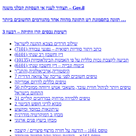
תצהיר לענין אי העסקת קבלני משנה – Gov.il
תזונה בתסמונת רט התזונה מהווה אחד מהגורמים החשובים ביותר …
רשימת נכסים קרן וותיקה – רבעון 3
שילוב חרדים בצבא ההגנה לישראל
כתב ויתור סודיות רפואית – נפגעי עבודה (7101)
דין וחשבון רב שנתי (6101)
תביעה לקצבת נכות כללית על פי האמנות הבינלאומיות (10135)
ביטוח וגבייה – דין וחשבון שנתי (6101)
היסטוריה,ארכיאולוגיה,והתנ”ך
7 טיפים חשובים לפני עריכה של צוואה הדדית
טיפים כללים לדרום אמריקה
50 טיפים ויותר לניהול חווית עובד, משאבי אנוש ורווחה ממובילות
התחום בישראל
21 טיפים ללמידה מרחוק במרחבים קוליים
מבוא לדיני חופש הביטוי 2
עיתונאות כמוסד ומקצוע
מבחן ב דמוקרטיה מודרנית
מבחן ביעוץ פנים ארגוני
טופס 161ג – הודעה על חזרה מרצף פיצויים / קיצבה
טופס 161א – הודעת עובד עקב פרישה מעבודה