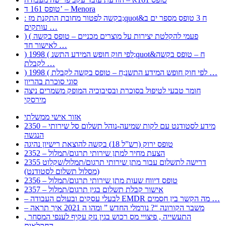
טופס 161 ד’ – Menora
: בקשה לפטור מחובת התקנת מז;quot&ח 3 טופס מספר ים ב
עותקים …
) ( פעמי להקלטת יצירות על מוצרים מכניים – טופס בקשה
לאישור חד …
) 1998 ( לפי חוק חופש המידע התשנ;quot&ח – טופס בקשה
לקבלת …
) 1998 ( לפי חוק חופש המידע התשנ;ח – טופס בקשה לקבלת …
סוגי סוכרת בהריון
חומר טבעי לטיפול בסוכרת ובסיבוכיה המופק משמרים ניצה
מירסקי
אזור אישי ממשלתי
2350 – מידע לסטודנט עם לקות שמיעה-נוהל תשלום סל שירותי
הנגשה
טופס ירוק (רש”ל 18) בקשה להוצאת רישיון נהיגה
2352 – הצעת מחיר למתן שירותי תרגום/תמלול
2355 דרישה לתשלום עבור מתן שירותי תרגום/תמלול/שקלוט
(מסלול תשלום לסטודנט)
2356 – טופס דיווח שעות מתן שירותי תרגום/תמלול
2357 – אישור קבלת תשלום בגין תרגום/תמלול
– לבעלי עסקים ובעולם העבודה EMDR מה הקשר בין חסמים …
– משבר הקורונה “? נורמלי החדש ” ומהו ה 2021 איך תראה
, התעשייה , פיצויי מס רכוש בגין נזק עקיף לענפי המסחר
החקלאות …