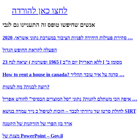
לחצו כאן להורדה
אנשים שחיפשו טופס זה התעניינו גם לגבי
סקירת פעילות היחידה לפניות הציבור במערכת נתוני אשראי, 2020 …
הפעלה לקראת החופש הגדול
23 מסומן ב’ ] ללא תאריך[ יום ה”ב ] 1965 ופשרנות ) יציאה לנח
How to rent a house in canada? סדנה על איך עובד תהליך …
רוצה לבנות? מה לעשות?
איפה הכי משתלם לקנות? נתוני “סל המוצרים הבסיסי” לחודש אפריל …
לחולת סרטן שד גרורתי לכבד – הזכות לטיפול ב נייר עמדה בנושא SIRT
ארד בזן הפרי של הזדקנות של הקטנה
מצגת של PowerPoint – Gov.il