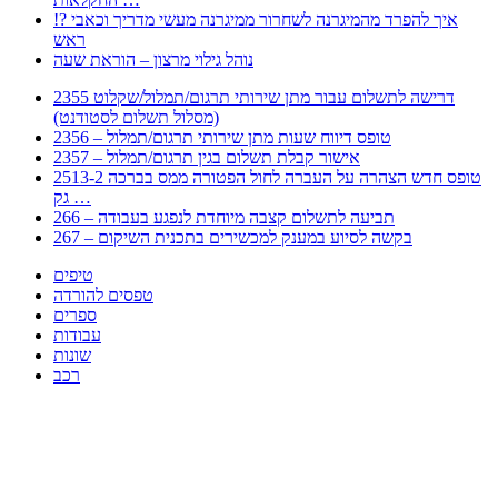
!? איך להפרד מהמיגרנה לשחרור ממיגרנה מעשי מדריך וכאבי
ראש
נוהל גילוי מרצון – הוראת שעה
2355 דרישה לתשלום עבור מתן שירותי תרגום/תמלול/שקלוט
(מסלול תשלום לסטודנט)
2356 – טופס דיווח שעות מתן שירותי תרגום/תמלול
2357 – אישור קבלת תשלום בגין תרגום/תמלול
2513-2 טופס חדש הצהרה על העברה לחול הפטורה ממס בברכה
גק …
266 – תביעה לתשלום קצבה מיוחדת לנפגע בעבודה
267 – בקשה לסיוע במענק למכשירים בתכנית השיקום
טיפים
טפסים להורדה
ספרים
עבודות
שונות
רכב
Huppert הינו אלגוריתם המחפש עבורכם מסמכים, מצגות, טפסים, ספרים, עבודות, מבחנים
וכל סוג מסמך שיכולילהקל על חיי היום יום. המנוע הוקם בכדי לחסוך לכם את המאמץ
המייגע בחיפוש אינטנסיבי באתרים ואתרי הממשלה באמצעות Huppert, תוכלו למצוא
ספרים להורדה, וכל סוג מסמך בעצם שתחפצו בו בקלות ובמהירות. האתר אינו אחראי לתוכן