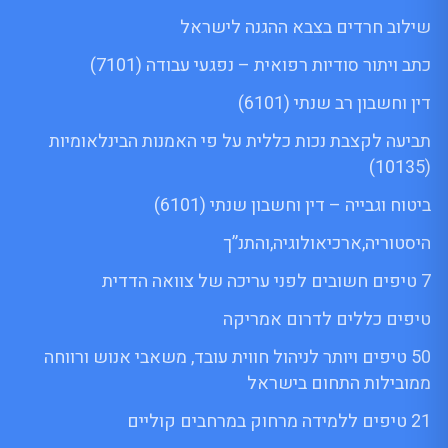
שילוב חרדים בצבא ההגנה לישראל
כתב ויתור סודיות רפואית – נפגעי עבודה (7101)
דין וחשבון רב שנתי (6101)
תביעה לקצבת נכות כללית על פי האמנות הבינלאומיות
(10135)
ביטוח וגבייה – דין וחשבון שנתי (6101)
היסטוריה,ארכיאולוגיה,והתנ”ך
7 טיפים חשובים לפני עריכה של צוואה הדדית
טיפים כללים לדרום אמריקה
50 טיפים ויותר לניהול חווית עובד, משאבי אנוש ורווחה
ממובילות התחום בישראל
21 טיפים ללמידה מרחוק במרחבים קוליים