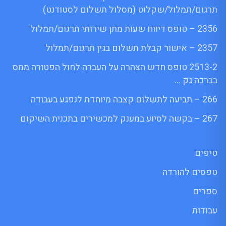
תרגום/תמלול/שקלוט (מסלול תשלום לסטודנט)
2356 – טופס דיווח שעות מתן שירותי תרגום/תמלול
2357 – אישור קבלת תשלום בגין תרגום/תמלול
2513-2 טופס חדש הצהרה על העברה לחול הפטורה ממס
בברכה גק …
266 – תביעה לתשלום קצבה מיוחדת לנפגע בעבודה
267 – בקשה לסיוע במענק למכשירים בתכנית השיקום
טיפים
טפסים להורדה
ספרים
עבודות