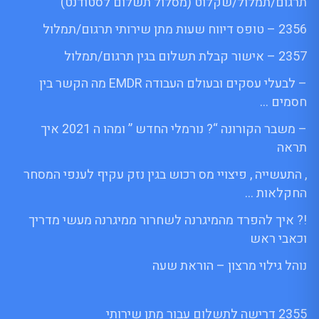
תרגום/תמלול/שקלוט (מסלול תשלום לסטודנט)
2356 – טופס דיווח שעות מתן שירותי תרגום/תמלול
2357 – אישור קבלת תשלום בגין תרגום/תמלול
– לבעלי עסקים ובעולם העבודה EMDR מה הקשר בין
חסמים …
– משבר הקורונה “? נורמלי החדש ” ומהו ה 2021 איך
תראה
, התעשייה , פיצויי מס רכוש בגין נזק עקיף לענפי המסחר
החקלאות …
!? איך להפרד מהמיגרנה לשחרור ממיגרנה מעשי מדריך
וכאבי ראש
נוהל גילוי מרצון – הוראת שעה
2355 דרישה לתשלום עבור מתן שירותי