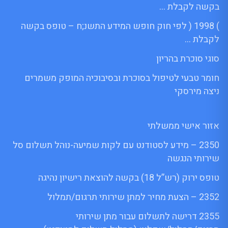
בקשה לקבלת …
) 1998 ( לפי חוק חופש המידע התשנ;ח – טופס בקשה
לקבלת …
סוגי סוכרת בהריון
חומר טבעי לטיפול בסוכרת ובסיבוכיה המופק משמרים
ניצה מירסקי
אזור אישי ממשלתי
2350 – מידע לסטודנט עם לקות שמיעה-נוהל תשלום סל
שירותי הנגשה
טופס ירוק (רש”ל 18) בקשה להוצאת רישיון נהיגה
2352 – הצעת מחיר למתן שירותי תרגום/תמלול
2355 דרישה לתשלום עבור מתן שירותי