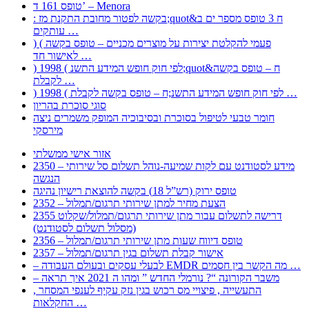
טופס 161 ד’ – Menora
: בקשה לפטור מחובת התקנת מז;quot&ח 3 טופס מספר ים ב
עותקים …
) ( פעמי להקלטת יצירות על מוצרים מכניים – טופס בקשה
לאישור חד …
) 1998 ( לפי חוק חופש המידע התשנ;quot&ח – טופס בקשה
לקבלת …
) 1998 ( לפי חוק חופש המידע התשנ;ח – טופס בקשה לקבלת …
סוגי סוכרת בהריון
חומר טבעי לטיפול בסוכרת ובסיבוכיה המופק משמרים ניצה
מירסקי
אזור אישי ממשלתי
2350 – מידע לסטודנט עם לקות שמיעה-נוהל תשלום סל שירותי
הנגשה
טופס ירוק (רש”ל 18) בקשה להוצאת רישיון נהיגה
2352 – הצעת מחיר למתן שירותי תרגום/תמלול
2355 דרישה לתשלום עבור מתן שירותי תרגום/תמלול/שקלוט
(מסלול תשלום לסטודנט)
2356 – טופס דיווח שעות מתן שירותי תרגום/תמלול
2357 – אישור קבלת תשלום בגין תרגום/תמלול
– לבעלי עסקים ובעולם העבודה EMDR מה הקשר בין חסמים …
– משבר הקורונה “? נורמלי החדש ” ומהו ה 2021 איך תראה
, התעשייה , פיצויי מס רכוש בגין נזק עקיף לענפי המסחר
החקלאות …