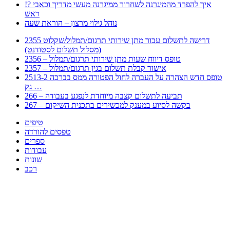
!? איך להפרד מהמיגרנה לשחרור ממיגרנה מעשי מדריך וכאבי
ראש
נוהל גילוי מרצון – הוראת שעה
2355 דרישה לתשלום עבור מתן שירותי תרגום/תמלול/שקלוט
(מסלול תשלום לסטודנט)
2356 – טופס דיווח שעות מתן שירותי תרגום/תמלול
2357 – אישור קבלת תשלום בגין תרגום/תמלול
2513-2 טופס חדש הצהרה על העברה לחול הפטורה ממס בברכה
גק …
266 – תביעה לתשלום קצבה מיוחדת לנפגע בעבודה
267 – בקשה לסיוע במענק למכשירים בתכנית השיקום
טיפים
טפסים להורדה
ספרים
עבודות
שונות
רכב
Huppert הינו אלגוריתם המחפש עבורכם מסמכים, מצגות, טפסים, ספרים, עבודות, מבחנים
וכל סוג מסמך שיכולילהקל על חיי היום יום. המנוע הוקם בכדי לחסוך לכם את המאמץ
המייגע בחיפוש אינטנסיבי באתרים ואתרי הממשלה באמצעות Huppert, תוכלו למצוא
ספרים להורדה, וכל סוג מסמך בעצם שתחפצו בו בקלות ובמהירות. האתר אינו אחראי לתוכן
היות והוא נשאב בצורה אוטמטית, כל התוכן הנשאב חשוף בצורה ציבורית לכל. במידה