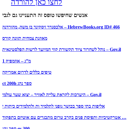
לחצו כאן להורדה
אנשים שחיפשו טופס זה התעניינו גם לגבי
אלכסנדר זיסקינד בן משה, מהורדנה – HebrewBooks.org ID# 466
מאוזנת צמחית תזונה קורס
נוהל לשחרור ציוד תקשורת קווי המיועד לרשות הפלסטינאית – Gov.il
1 מ”ג – אוזמפיק
טיפים כללים לדרום אמריקה
ct 200h ספר נהג
היערכות לקראת עלייה לאוויר – יצוא שער עולמי – Gov.il
אליפות בתי ספר בכושר גופני לתלמיד ות ולתלמידים כיתות י
אטרקטיביות ותפיסת פנים בקרב טרום מתבגרים עם אוטיזם בתפקוד …
ספר נהג gs 300