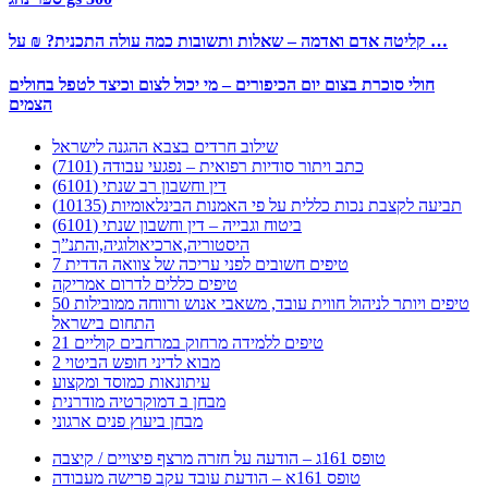
קליטה אדם ואדמה – שאלות ותשובות כמה עולה התכנית? ₪ על …
חולי סוכרת בצום יום הכיפורים – מי יכול לצום וכיצד לטפל בחולים
הצמים
שילוב חרדים בצבא ההגנה לישראל
כתב ויתור סודיות רפואית – נפגעי עבודה (7101)
דין וחשבון רב שנתי (6101)
תביעה לקצבת נכות כללית על פי האמנות הבינלאומיות (10135)
ביטוח וגבייה – דין וחשבון שנתי (6101)
היסטוריה,ארכיאולוגיה,והתנ”ך
7 טיפים חשובים לפני עריכה של צוואה הדדית
טיפים כללים לדרום אמריקה
50 טיפים ויותר לניהול חווית עובד, משאבי אנוש ורווחה ממובילות
התחום בישראל
21 טיפים ללמידה מרחוק במרחבים קוליים
מבוא לדיני חופש הביטוי 2
עיתונאות כמוסד ומקצוע
מבחן ב דמוקרטיה מודרנית
מבחן ביעוץ פנים ארגוני
טופס 161ג – הודעה על חזרה מרצף פיצויים / קיצבה
טופס 161א – הודעת עובד עקב פרישה מעבודה