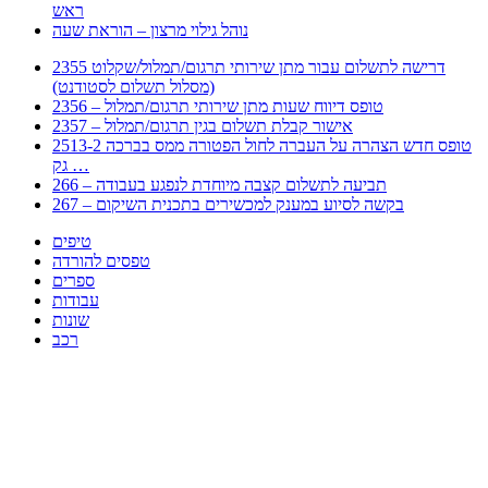
ראש
נוהל גילוי מרצון – הוראת שעה
2355 דרישה לתשלום עבור מתן שירותי תרגום/תמלול/שקלוט
(מסלול תשלום לסטודנט)
2356 – טופס דיווח שעות מתן שירותי תרגום/תמלול
2357 – אישור קבלת תשלום בגין תרגום/תמלול
2513-2 טופס חדש הצהרה על העברה לחול הפטורה ממס בברכה
גק …
266 – תביעה לתשלום קצבה מיוחדת לנפגע בעבודה
267 – בקשה לסיוע במענק למכשירים בתכנית השיקום
טיפים
טפסים להורדה
ספרים
עבודות
שונות
רכב
Huppert הינו אלגוריתם המחפש עבורכם מסמכים, מצגות, טפסים, ספרים, עבודות, מבחנים
וכל סוג מסמך שיכולילהקל על חיי היום יום. המנוע הוקם בכדי לחסוך לכם את המאמץ
המייגע בחיפוש אינטנסיבי באתרים ואתרי הממשלה באמצעות Huppert, תוכלו למצוא
ספרים להורדה, וכל סוג מסמך בעצם שתחפצו בו בקלות ובמהירות. האתר אינו אחראי לתוכן
היות והוא נשאב בצורה אוטמטית, כל התוכן הנשאב חשוף בצורה ציבורית לכל. במידה
וראיתם תוכן שפוגע בכם אנא שלחו לנו מייל ונדאג להסירו