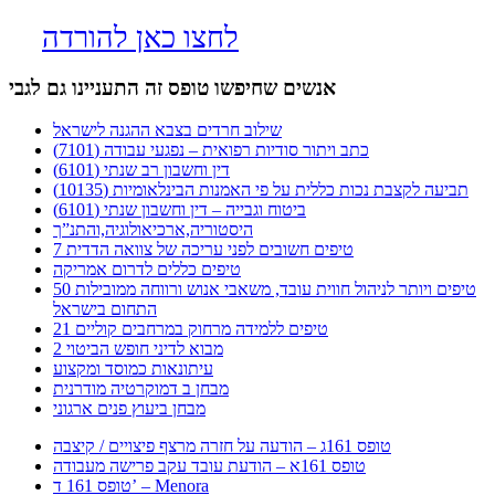
לחצו כאן להורדה
אנשים שחיפשו טופס זה התעניינו גם לגבי
שילוב חרדים בצבא ההגנה לישראל
כתב ויתור סודיות רפואית – נפגעי עבודה (7101)
דין וחשבון רב שנתי (6101)
תביעה לקצבת נכות כללית על פי האמנות הבינלאומיות (10135)
ביטוח וגבייה – דין וחשבון שנתי (6101)
היסטוריה,ארכיאולוגיה,והתנ”ך
7 טיפים חשובים לפני עריכה של צוואה הדדית
טיפים כללים לדרום אמריקה
50 טיפים ויותר לניהול חווית עובד, משאבי אנוש ורווחה ממובילות
התחום בישראל
21 טיפים ללמידה מרחוק במרחבים קוליים
מבוא לדיני חופש הביטוי 2
עיתונאות כמוסד ומקצוע
מבחן ב דמוקרטיה מודרנית
מבחן ביעוץ פנים ארגוני
טופס 161ג – הודעה על חזרה מרצף פיצויים / קיצבה
טופס 161א – הודעת עובד עקב פרישה מעבודה
טופס 161 ד’ – Menora