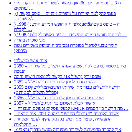
: בקשה לפטור מחובת התקנת מז;quot&ח 3 טופס מספר ים ב
עותקים …
) ( פעמי להקלטת יצירות על מוצרים מכניים – טופס בקשה
לאישור חד …
) 1998 ( לפי חוק חופש המידע התשנ;quot&ח – טופס בקשה
לקבלת …
) 1998 ( לפי חוק חופש המידע התשנ;ח – טופס בקשה לקבלת …
סוגי סוכרת בהריון
חומר טבעי לטיפול בסוכרת ובסיבוכיה המופק משמרים ניצה
מירסקי
אזור אישי ממשלתי
2350 – מידע לסטודנט עם לקות שמיעה-נוהל תשלום סל שירותי
הנגשה
טופס ירוק (רש”ל 18) בקשה להוצאת רישיון נהיגה
2352 – הצעת מחיר למתן שירותי תרגום/תמלול
2355 דרישה לתשלום עבור מתן שירותי תרגום/תמלול/שקלוט
(מסלול תשלום לסטודנט)
2356 – טופס דיווח שעות מתן שירותי תרגום/תמלול
2357 – אישור קבלת תשלום בגין תרגום/תמלול
– לבעלי עסקים ובעולם העבודה EMDR מה הקשר בין חסמים …
– משבר הקורונה “? נורמלי החדש ” ומהו ה 2021 איך תראה
, התעשייה , פיצויי מס רכוש בגין נזק עקיף לענפי המסחר
החקלאות …
!? איך להפרד מהמיגרנה לשחרור ממיגרנה מעשי מדריך וכאבי