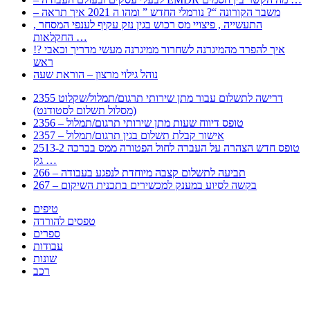
– משבר הקורונה “? נורמלי החדש ” ומהו ה 2021 איך תראה
, התעשייה , פיצויי מס רכוש בגין נזק עקיף לענפי המסחר
החקלאות …
!? איך להפרד מהמיגרנה לשחרור ממיגרנה מעשי מדריך וכאבי
ראש
נוהל גילוי מרצון – הוראת שעה
2355 דרישה לתשלום עבור מתן שירותי תרגום/תמלול/שקלוט
(מסלול תשלום לסטודנט)
2356 – טופס דיווח שעות מתן שירותי תרגום/תמלול
2357 – אישור קבלת תשלום בגין תרגום/תמלול
2513-2 טופס חדש הצהרה על העברה לחול הפטורה ממס בברכה
גק …
266 – תביעה לתשלום קצבה מיוחדת לנפגע בעבודה
267 – בקשה לסיוע במענק למכשירים בתכנית השיקום
טיפים
טפסים להורדה
ספרים
עבודות
שונות
רכב
Huppert הינו אלגוריתם המחפש עבורכם מסמכים, מצגות, טפסים, ספרים, עבודות, מבחנים
וכל סוג מסמך שיכולילהקל על חיי היום יום. המנוע הוקם בכדי לחסוך לכם את המאמץ