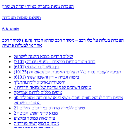
העברת מניות בחברה באזור יהודה ושומרון
תשלום קנסות תעבורה
טופס א 6
העברת בעלות על כלי רכב – מסוחר רכב שהוא חברה (ח.פ.) לסוחר רכב
אחר או לבעלות פרטית
שילוב חרדים בצבא ההגנה לישראל
כתב ויתור סודיות רפואית – נפגעי עבודה (7101)
דין וחשבון רב שנתי (6101)
תביעה לקצבת נכות כללית על פי האמנות הבינלאומיות (10135)
ביטוח וגבייה – דין וחשבון שנתי (6101)
היסטוריה,ארכיאולוגיה,והתנ”ך
7 טיפים חשובים לפני עריכה של צוואה הדדית
טיפים כללים לדרום אמריקה
50 טיפים ויותר לניהול חווית עובד, משאבי אנוש ורווחה ממובילות
התחום בישראל
21 טיפים ללמידה מרחוק במרחבים קוליים
מבוא לדיני חופש הביטוי 2
עיתונאות כמוסד ומקצוע
מבחן ב דמוקרטיה מודרנית