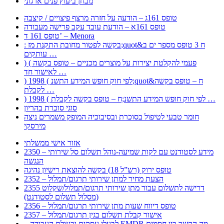
מבחן ביעוץ פנים ארגוני
טופס 161ג – הודעה על חזרה מרצף פיצויים / קיצבה
טופס 161א – הודעת עובד עקב פרישה מעבודה
טופס 161 ד’ – Menora
: בקשה לפטור מחובת התקנת מז;quot&ח 3 טופס מספר ים ב
עותקים …
) ( פעמי להקלטת יצירות על מוצרים מכניים – טופס בקשה
לאישור חד …
) 1998 ( לפי חוק חופש המידע התשנ;quot&ח – טופס בקשה
לקבלת …
) 1998 ( לפי חוק חופש המידע התשנ;ח – טופס בקשה לקבלת …
סוגי סוכרת בהריון
חומר טבעי לטיפול בסוכרת ובסיבוכיה המופק משמרים ניצה
מירסקי
אזור אישי ממשלתי
2350 – מידע לסטודנט עם לקות שמיעה-נוהל תשלום סל שירותי
הנגשה
טופס ירוק (רש”ל 18) בקשה להוצאת רישיון נהיגה
2352 – הצעת מחיר למתן שירותי תרגום/תמלול
2355 דרישה לתשלום עבור מתן שירותי תרגום/תמלול/שקלוט
(מסלול תשלום לסטודנט)
2356 – טופס דיווח שעות מתן שירותי תרגום/תמלול
2357 – אישור קבלת תשלום בגין תרגום/תמלול
– לבעלי עסקים ובעולם העבודה EMDR מה הקשר בין חסמים …