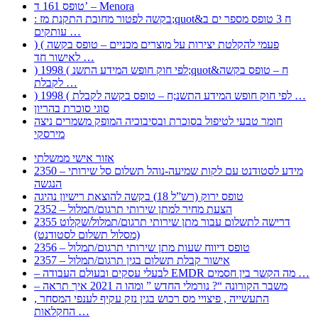
טופס 161 ד’ – Menora
: בקשה לפטור מחובת התקנת מז;quot&ח 3 טופס מספר ים ב
עותקים …
) ( פעמי להקלטת יצירות על מוצרים מכניים – טופס בקשה
לאישור חד …
) 1998 ( לפי חוק חופש המידע התשנ;quot&ח – טופס בקשה
לקבלת …
) 1998 ( לפי חוק חופש המידע התשנ;ח – טופס בקשה לקבלת …
סוגי סוכרת בהריון
חומר טבעי לטיפול בסוכרת ובסיבוכיה המופק משמרים ניצה
מירסקי
אזור אישי ממשלתי
2350 – מידע לסטודנט עם לקות שמיעה-נוהל תשלום סל שירותי
הנגשה
טופס ירוק (רש”ל 18) בקשה להוצאת רישיון נהיגה
2352 – הצעת מחיר למתן שירותי תרגום/תמלול
2355 דרישה לתשלום עבור מתן שירותי תרגום/תמלול/שקלוט
(מסלול תשלום לסטודנט)
2356 – טופס דיווח שעות מתן שירותי תרגום/תמלול
2357 – אישור קבלת תשלום בגין תרגום/תמלול
– לבעלי עסקים ובעולם העבודה EMDR מה הקשר בין חסמים …
– משבר הקורונה “? נורמלי החדש ” ומהו ה 2021 איך תראה
, התעשייה , פיצויי מס רכוש בגין נזק עקיף לענפי המסחר
החקלאות …