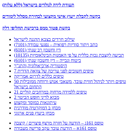
תעודת לידה לנולדים בישראל (ללא עלות)
בקשה לקבלת ייעוץ אישי מקצועי לבחירת מסלול לימודים
בקשת פטור ממס ברכישת תחליפי דלק
שילוב חרדים בצבא ההגנה לישראל
כתב ויתור סודיות רפואית – נפגעי עבודה (7101)
דין וחשבון רב שנתי (6101)
תביעה לקצבת נכות כללית על פי האמנות הבינלאומיות (10135)
ביטוח וגבייה – דין וחשבון שנתי (6101)
היסטוריה,ארכיאולוגיה,והתנ”ך
7 טיפים חשובים לפני עריכה של צוואה הדדית
טיפים כללים לדרום אמריקה
50 טיפים ויותר לניהול חווית עובד, משאבי אנוש ורווחה ממובילות
התחום בישראל
21 טיפים ללמידה מרחוק במרחבים קוליים
מבוא לדיני חופש הביטוי 2
עיתונאות כמוסד ומקצוע
מבחן ב דמוקרטיה מודרנית
מבחן ביעוץ פנים ארגוני
טופס 161ג – הודעה על חזרה מרצף פיצויים / קיצבה
טופס 161א – הודעת עובד עקב פרישה מעבודה