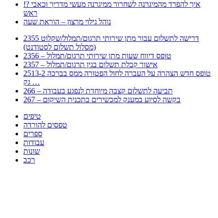
!? איך להפרד מהמיגרנה לשחרור ממיגרנה מעשי מדריך וכאבי
ראש
נוהל גילוי מרצון – הוראת שעה
2355 דרישה לתשלום עבור מתן שירותי תרגום/תמלול/שקלוט
(מסלול תשלום לסטודנט)
2356 – טופס דיווח שעות מתן שירותי תרגום/תמלול
2357 – אישור קבלת תשלום בגין תרגום/תמלול
2513-2 טופס חדש הצהרה על העברה לחול הפטורה ממס בברכה
גק …
266 – תביעה לתשלום קצבה מיוחדת לנפגע בעבודה
267 – בקשה לסיוע במענק למכשירים בתכנית השיקום
טיפים
טפסים להורדה
ספרים
עבודות
שונות
רכב
Huppert הינו אלגוריתם המחפש עבורכם מסמכים, מצגות, טפסים, ספרים, עבודות, מבחנים
וכל סוג מסמך שיכולילהקל על חיי היום יום. המנוע הוקם בכדי לחסוך לכם את המאמץ
המייגע בחיפוש אינטנסיבי באתרים ואתרי הממשלה באמצעות Huppert, תוכלו למצוא
ספרים להורדה, וכל סוג מסמך בעצם שתחפצו בו בקלות ובמהירות. האתר אינו אחראי לתוכן
היות והוא נשאב בצורה אוטמטית, כל התוכן הנשאב חשוף בצורה ציבורית לכל. במידה