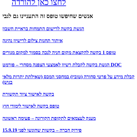
לחצו כאן להורדה
אנשים שחיפשו טופס זה התעניינו גם לגבי
הגשת בקשה לרישום התמחות בראיית חשבון
איתור תחנות צילום לרישיון נהיגה
טופס 1 בקשה להקצאת מקום חניה לנכה בסמוך למקום מגורים
הגשת בקשה לקבלת רשיון לאמצעי הצפנה מסחרי – פורמט DOC
קבלת מידע על פרטי סחורה (טובין) במחסני המכס (שאילתת יתרות מלאי
בגוש)
בקשה לאישור ציוד תקשורת
טופס בקשה לאישור לימודי חוץ
מענק לעצמאים לתקופת הקורונה – פעימה ראשונה
פירוק חברה – בקשות שהוגשו לפני 15.9.19