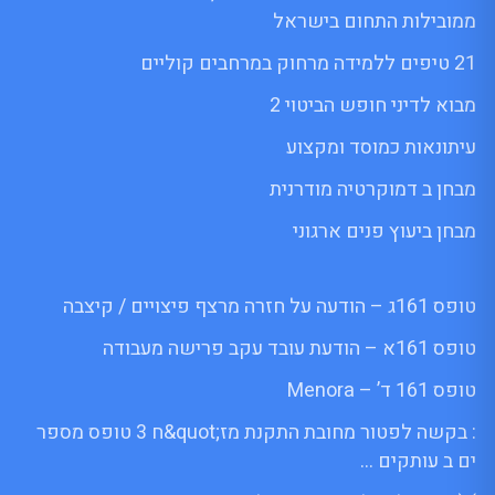
ממובילות התחום בישראל
21 טיפים ללמידה מרחוק במרחבים קוליים
מבוא לדיני חופש הביטוי 2
עיתונאות כמוסד ומקצוע
מבחן ב דמוקרטיה מודרנית
מבחן ביעוץ פנים ארגוני
טופס 161ג – הודעה על חזרה מרצף פיצויים / קיצבה
טופס 161א – הודעת עובד עקב פרישה מעבודה
טופס 161 ד’ – Menora
: בקשה לפטור מחובת התקנת מז;quot&ח 3 טופס מספר
ים ב עותקים …