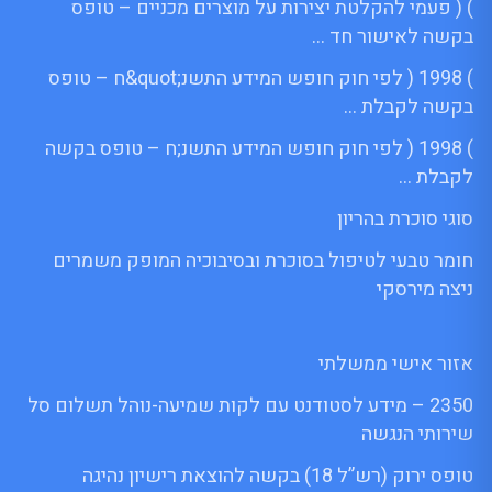
) ( פעמי להקלטת יצירות על מוצרים מכניים – טופס
בקשה לאישור חד …
) 1998 ( לפי חוק חופש המידע התשנ;quot&ח – טופס
בקשה לקבלת …
) 1998 ( לפי חוק חופש המידע התשנ;ח – טופס בקשה
לקבלת …
סוגי סוכרת בהריון
חומר טבעי לטיפול בסוכרת ובסיבוכיה המופק משמרים
ניצה מירסקי
אזור אישי ממשלתי
2350 – מידע לסטודנט עם לקות שמיעה-נוהל תשלום סל
שירותי הנגשה
טופס ירוק (רש”ל 18) בקשה להוצאת רישיון נהיגה