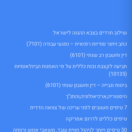
שילוב חרדים בצבא ההגנה לישראל
כתב ויתור סודיות רפואית – נפגעי עבודה (7101)
דין וחשבון רב שנתי (6101)
תביעה לקצבת נכות כללית על פי האמנות הבינלאומיות
(10135)
ביטוח וגבייה – דין וחשבון שנתי (6101)
היסטוריה,ארכיאולוגיה,והתנ”ך
7 טיפים חשובים לפני עריכה של צוואה הדדית
טיפים כללים לדרום אמריקה
50 טיפים ויותר לניהול חווית עובד, משאבי אנוש ורווחה