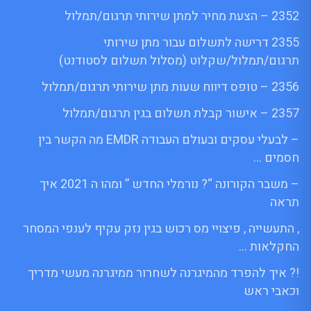
2352 – הצעת מחיר למתן שירותי תרגום/תמלול
2355 דרישה לתשלום עבור מתן שירותי
תרגום/תמלול/שקלוט (מסלול תשלום לסטודנט)
2356 – טופס דיווח שעות מתן שירותי תרגום/תמלול
2357 – אישור קבלת תשלום בגין תרגום/תמלול
– לבעלי עסקים ובעולם העבודה EMDR מה הקשר בין
חסמים …
– משבר הקורונה “? נורמלי החדש ” ומהו ה 2021 איך
תראה
, התעשייה , פיצויי מס רכוש בגין נזק עקיף לענפי המסחר
החקלאות …
!? איך להפרד מהמיגרנה לשחרור ממיגרנה מעשי מדריך
וכאבי ראש