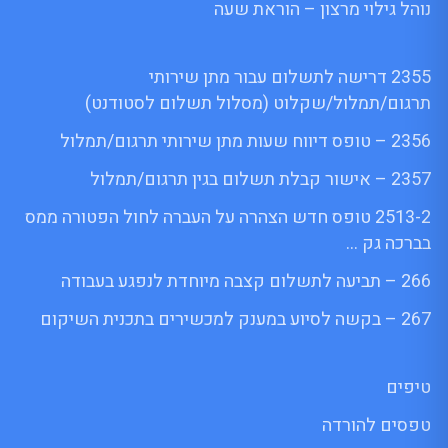
נוהל גילוי מרצון – הוראת שעה
2355 דרישה לתשלום עבור מתן שירותי
תרגום/תמלול/שקלוט (מסלול תשלום לסטודנט)
2356 – טופס דיווח שעות מתן שירותי תרגום/תמלול
2357 – אישור קבלת תשלום בגין תרגום/תמלול
2513-2 טופס חדש הצהרה על העברה לחול הפטורה ממס
בברכה גק …
266 – תביעה לתשלום קצבה מיוחדת לנפגע בעבודה
267 – בקשה לסיוע במענק למכשירים בתכנית השיקום
טיפים
טפסים להורדה