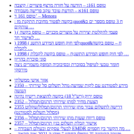
טופס 161ג – הודעה על חזרה מרצף פיצויים / קיצבה
טופס 161א – הודעת עובד עקב פרישה מעבודה
טופס 161 ד’ – Menora
: בקשה לפטור מחובת התקנת מז;quot&ח 3 טופס מספר ים ב
עותקים …
) ( פעמי להקלטת יצירות על מוצרים מכניים – טופס בקשה
לאישור חד …
) 1998 ( לפי חוק חופש המידע התשנ;quot&ח – טופס בקשה
לקבלת …
) 1998 ( לפי חוק חופש המידע התשנ;ח – טופס בקשה לקבלת …
סוגי סוכרת בהריון
חומר טבעי לטיפול בסוכרת ובסיבוכיה המופק משמרים ניצה
מירסקי
אזור אישי ממשלתי
2350 – מידע לסטודנט עם לקות שמיעה-נוהל תשלום סל שירותי
הנגשה
טופס ירוק (רש”ל 18) בקשה להוצאת רישיון נהיגה
2352 – הצעת מחיר למתן שירותי תרגום/תמלול
2355 דרישה לתשלום עבור מתן שירותי תרגום/תמלול/שקלוט
(מסלול תשלום לסטודנט)
2356 – טופס דיווח שעות מתן שירותי תרגום/תמלול
2357 – אישור קבלת תשלום בגין תרגום/תמלול
– לבעלי עסקים ובעולם העבודה EMDR מה הקשר בין חסמים …
– משבר הקורונה “? נורמלי החדש ” ומהו ה 2021 איך תראה