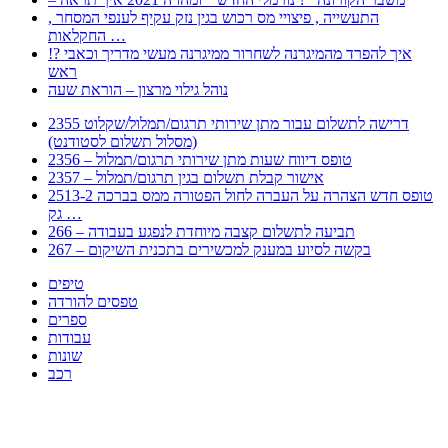
, התעשייה , פיצויי מס רכוש בגין נזק עקיף לענפי המסחר
החקלאות …
!? איך להפרד מהמיגרנה לשחרור ממיגרנה מעשי מדריך וכאבי
ראש
נוהל גילוי מרצון – הוראת שעה
2355 דרישה לתשלום עבור מתן שירותי תרגום/תמלול/שקלוט
(מסלול תשלום לסטודנט)
2356 – טופס דיווח שעות מתן שירותי תרגום/תמלול
2357 – אישור קבלת תשלום בגין תרגום/תמלול
2513-2 טופס חדש הצהרה על העברה לחול הפטורה ממס בברכה
גק …
266 – תביעה לתשלום קצבה מיוחדת לנפגע בעבודה
267 – בקשה לסיוע במענק למכשירים בתכנית השיקום
טיפים
טפסים להורדה
ספרים
עבודות
שונות
רכב
Huppert הינו אלגוריתם המחפש עבורכם מסמכים, מצגות, טפסים, ספרים, עבודות, מבחנים
וכל סוג מסמך שיכולילהקל על חיי היום יום. המנוע הוקם בכדי לחסוך לכם את המאמץ