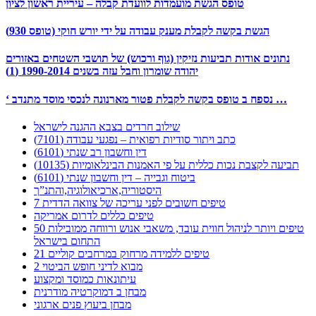
טופס הגשת מועמדות לוועדת קבלה – עיריית ראשון לציון
הגשת בקשה לקבלת מענק עבודה על ידי יורש חוקי (טופס 930)
נתונים אודות תביעות נזיקין (גוף ורכוש) של תושבי השטחים באזורים
יהודה שומרון וחבל עזה בשנים 1990-2014 (1)
‘ נספח ב טופס בקשה לקבלת פטור מארנונה לנכסי מוסד מתנדב …
שילוב חרדים בצבא ההגנה לישראל
כתב ויתור סודיות רפואית – נפגעי עבודה (7101)
דין וחשבון רב שנתי (6101)
תביעה לקצבת נכות כללית על פי האמנות הבינלאומיות (10135)
ביטוח וגבייה – דין וחשבון שנתי (6101)
היסטוריה,ארכיאולוגיה,והתנ”ך
7 טיפים חשובים לפני עריכה של צוואה הדדית
טיפים כללים לדרום אמריקה
50 טיפים ויותר לניהול חווית עובד, משאבי אנוש ורווחה ממובילות
התחום בישראל
21 טיפים ללמידה מרחוק במרחבים קוליים
מבוא לדיני חופש הביטוי 2
עיתונאות כמוסד ומקצוע
מבחן ב דמוקרטיה מודרנית
מבחן ביעוץ פנים ארגוני