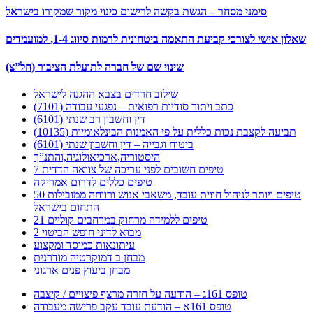
סימני מסחר – הגשת בקשה לרישום כינוי מקור שמקורו בישראל
שאלון אישי לצורכי קביעת התאמה ביטחונית לרמות סיווג 1-4, למועמדים
שינוי שם של חברה לתועלת הציבור (חל”צ)
שילוב חרדים בצבא ההגנה לישראל
כתב ויתור סודיות רפואית – נפגעי עבודה (7101)
דין וחשבון רב שנתי (6101)
תביעה לקצבת נכות כללית על פי האמנות הבינלאומיות (10135)
ביטוח וגבייה – דין וחשבון שנתי (6101)
היסטוריה,ארכיאולוגיה,והתנ”ך
7 טיפים חשובים לפני עריכה של צוואה הדדית
טיפים כללים לדרום אמריקה
50 טיפים ויותר לניהול חווית עובד, משאבי אנוש ורווחה ממובילות
התחום בישראל
21 טיפים ללמידה מרחוק במרחבים קוליים
מבוא לדיני חופש הביטוי 2
עיתונאות כמוסד ומקצוע
מבחן ב דמוקרטיה מודרנית
מבחן ביעוץ פנים ארגוני
טופס 161ג – הודעה על חזרה מרצף פיצויים / קיצבה
טופס 161א – הודעת עובד עקב פרישה מעבודה