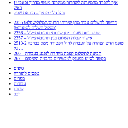
!? איך להפרד מהמיגרנה לשחרור ממיגרנה מעשי מדריך וכאבי
ראש
נוהל גילוי מרצון – הוראת שעה
2355 דרישה לתשלום עבור מתן שירותי תרגום/תמלול/שקלוט
(מסלול תשלום לסטודנט)
2356 – טופס דיווח שעות מתן שירותי תרגום/תמלול
2357 – אישור קבלת תשלום בגין תרגום/תמלול
2513-2 טופס חדש הצהרה על העברה לחול הפטורה ממס בברכה
גק …
266 – תביעה לתשלום קצבה מיוחדת לנפגע בעבודה
267 – בקשה לסיוע במענק למכשירים בתכנית השיקום
טיפים
טפסים להורדה
ספרים
עבודות
שונות
רכב
Huppert הינו אלגוריתם המחפש עבורכם מסמכים, מצגות, טפסים, ספרים, עבודות, מבחנים
וכל סוג מסמך שיכולילהקל על חיי היום יום. המנוע הוקם בכדי לחסוך לכם את המאמץ
המייגע בחיפוש אינטנסיבי באתרים ואתרי הממשלה באמצעות Huppert, תוכלו למצוא
ספרים להורדה, וכל סוג מסמך בעצם שתחפצו בו בקלות ובמהירות. האתר אינו אחראי לתוכן
היות והוא נשאב בצורה אוטמטית, כל התוכן הנשאב חשוף בצורה ציבורית לכל. במידה