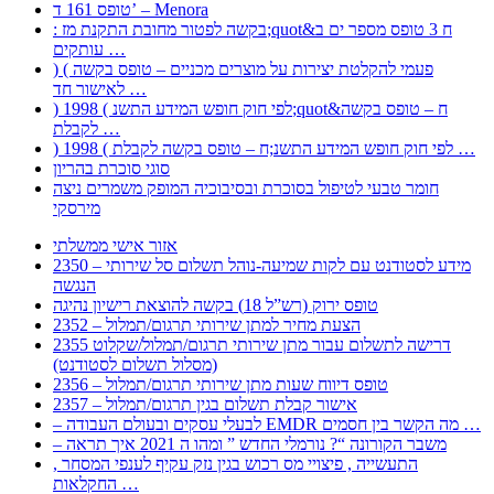
טופס 161 ד’ – Menora
: בקשה לפטור מחובת התקנת מז;quot&ח 3 טופס מספר ים ב
עותקים …
) ( פעמי להקלטת יצירות על מוצרים מכניים – טופס בקשה
לאישור חד …
) 1998 ( לפי חוק חופש המידע התשנ;quot&ח – טופס בקשה
לקבלת …
) 1998 ( לפי חוק חופש המידע התשנ;ח – טופס בקשה לקבלת …
סוגי סוכרת בהריון
חומר טבעי לטיפול בסוכרת ובסיבוכיה המופק משמרים ניצה
מירסקי
אזור אישי ממשלתי
2350 – מידע לסטודנט עם לקות שמיעה-נוהל תשלום סל שירותי
הנגשה
טופס ירוק (רש”ל 18) בקשה להוצאת רישיון נהיגה
2352 – הצעת מחיר למתן שירותי תרגום/תמלול
2355 דרישה לתשלום עבור מתן שירותי תרגום/תמלול/שקלוט
(מסלול תשלום לסטודנט)
2356 – טופס דיווח שעות מתן שירותי תרגום/תמלול
2357 – אישור קבלת תשלום בגין תרגום/תמלול
– לבעלי עסקים ובעולם העבודה EMDR מה הקשר בין חסמים …
– משבר הקורונה “? נורמלי החדש ” ומהו ה 2021 איך תראה
, התעשייה , פיצויי מס רכוש בגין נזק עקיף לענפי המסחר
החקלאות …