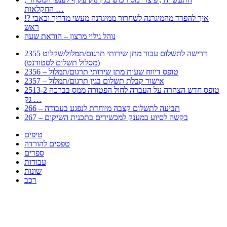
החקלאות …
!? איך להפרד מהמיגרנה לשחרור ממיגרנה מעשי מדריך וכאבי
ראש
נוהל גילוי מרצון – הוראת שעה
2355 דרישה לתשלום עבור מתן שירותי תרגום/תמלול/שקלוט
(מסלול תשלום לסטודנט)
2356 – טופס דיווח שעות מתן שירותי תרגום/תמלול
2357 – אישור קבלת תשלום בגין תרגום/תמלול
2513-2 טופס חדש הצהרה על העברה לחול הפטורה ממס בברכה
גק …
266 – תביעה לתשלום קצבה מיוחדת לנפגע בעבודה
267 – בקשה לסיוע במענק למכשירים בתכנית השיקום
טיפים
טפסים להורדה
ספרים
עבודות
שונות
רכב
Huppert הינו אלגוריתם המחפש עבורכם מסמכים, מצגות, טפסים, ספרים, עבודות, מבחנים
וכל סוג מסמך שיכולילהקל על חיי היום יום. המנוע הוקם בכדי לחסוך לכם את המאמץ
המייגע בחיפוש אינטנסיבי באתרים ואתרי הממשלה באמצעות Huppert, תוכלו למצוא