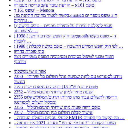
טופס 161א – הודעת עובד עקב פרישה מעבודה
טופס 161 ד’ – Menora
: בקשה לפטור מחובת התקנת מז;quot&ח 3 טופס מספר ים ב
עותקים …
) ( פעמי להקלטת יצירות על מוצרים מכניים – טופס בקשה
לאישור חד …
) 1998 ( לפי חוק חופש המידע התשנ;quot&ח – טופס בקשה
לקבלת …
) 1998 ( לפי חוק חופש המידע התשנ;ח – טופס בקשה לקבלת …
סוגי סוכרת בהריון
חומר טבעי לטיפול בסוכרת ובסיבוכיה המופק משמרים ניצה
מירסקי
אזור אישי ממשלתי
2350 – מידע לסטודנט עם לקות שמיעה-נוהל תשלום סל שירותי
הנגשה
טופס ירוק (רש”ל 18) בקשה להוצאת רישיון נהיגה
2352 – הצעת מחיר למתן שירותי תרגום/תמלול
2355 דרישה לתשלום עבור מתן שירותי תרגום/תמלול/שקלוט
(מסלול תשלום לסטודנט)
2356 – טופס דיווח שעות מתן שירותי תרגום/תמלול
2357 – אישור קבלת תשלום בגין תרגום/תמלול
– לבעלי עסקים ובעולם העבודה EMDR מה הקשר בין חסמים …
– משבר הקורונה “? נורמלי החדש ” ומהו ה 2021 איך תראה
, התעשייה , פיצויי מס רכוש בגין נזק עקיף לענפי המסחר