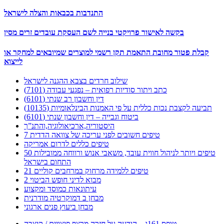
התנדבות בכבאות והצלה לישראל
בקשה לאישור פרויקטי בנייה לשם העסקת עובדים זרים מסין
קבלת פטור מחובת התאמת תקן רשמי למוצרים שמיובאים למחקר או
לייצוא
שילוב חרדים בצבא ההגנה לישראל
כתב ויתור סודיות רפואית – נפגעי עבודה (7101)
דין וחשבון רב שנתי (6101)
תביעה לקצבת נכות כללית על פי האמנות הבינלאומיות (10135)
ביטוח וגבייה – דין וחשבון שנתי (6101)
היסטוריה,ארכיאולוגיה,והתנ”ך
7 טיפים חשובים לפני עריכה של צוואה הדדית
טיפים כללים לדרום אמריקה
50 טיפים ויותר לניהול חווית עובד, משאבי אנוש ורווחה ממובילות
התחום בישראל
21 טיפים ללמידה מרחוק במרחבים קוליים
מבוא לדיני חופש הביטוי 2
עיתונאות כמוסד ומקצוע
מבחן ב דמוקרטיה מודרנית
מבחן ביעוץ פנים ארגוני
טופס 161ג – הודעה על חזרה מרצף פיצויים / קיצבה