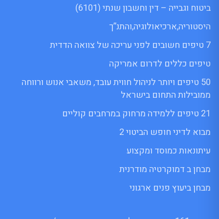
ביטוח וגבייה – דין וחשבון שנתי (6101)
היסטוריה,ארכיאולוגיה,והתנ”ך
7 טיפים חשובים לפני עריכה של צוואה הדדית
טיפים כללים לדרום אמריקה
50 טיפים ויותר לניהול חווית עובד, משאבי אנוש ורווחה
ממובילות התחום בישראל
21 טיפים ללמידה מרחוק במרחבים קוליים
מבוא לדיני חופש הביטוי 2
עיתונאות כמוסד ומקצוע
מבחן ב דמוקרטיה מודרנית
מבחן ביעוץ פנים ארגוני