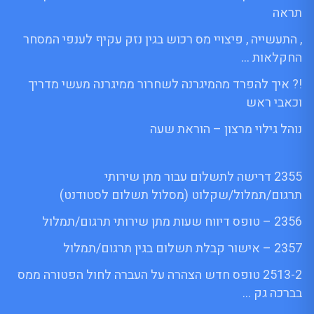
תראה
, התעשייה , פיצויי מס רכוש בגין נזק עקיף לענפי המסחר
החקלאות …
!? איך להפרד מהמיגרנה לשחרור ממיגרנה מעשי מדריך
וכאבי ראש
נוהל גילוי מרצון – הוראת שעה
2355 דרישה לתשלום עבור מתן שירותי
תרגום/תמלול/שקלוט (מסלול תשלום לסטודנט)
2356 – טופס דיווח שעות מתן שירותי תרגום/תמלול
2357 – אישור קבלת תשלום בגין תרגום/תמלול
2513-2 טופס חדש הצהרה על העברה לחול הפטורה ממס
בברכה גק …