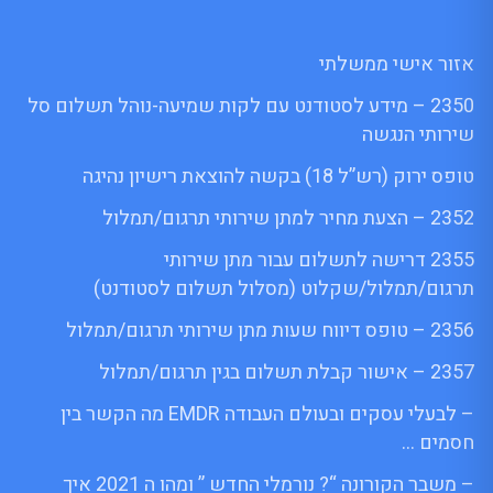
אזור אישי ממשלתי
2350 – מידע לסטודנט עם לקות שמיעה-נוהל תשלום סל
שירותי הנגשה
טופס ירוק (רש”ל 18) בקשה להוצאת רישיון נהיגה
2352 – הצעת מחיר למתן שירותי תרגום/תמלול
2355 דרישה לתשלום עבור מתן שירותי
תרגום/תמלול/שקלוט (מסלול תשלום לסטודנט)
2356 – טופס דיווח שעות מתן שירותי תרגום/תמלול
2357 – אישור קבלת תשלום בגין תרגום/תמלול
– לבעלי עסקים ובעולם העבודה EMDR מה הקשר בין
חסמים …
– משבר הקורונה “? נורמלי החדש ” ומהו ה 2021 איך