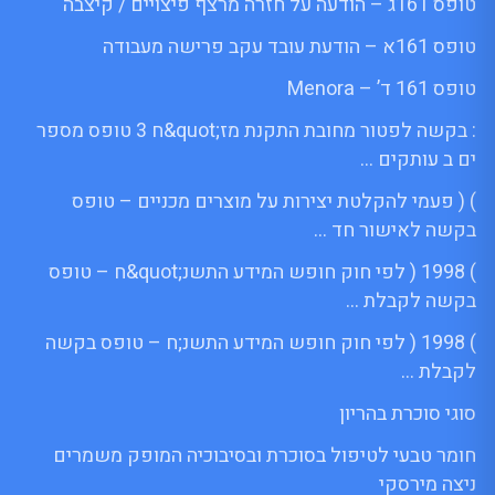
טופס 161ג – הודעה על חזרה מרצף פיצויים / קיצבה
טופס 161א – הודעת עובד עקב פרישה מעבודה
טופס 161 ד’ – Menora
: בקשה לפטור מחובת התקנת מז;quot&ח 3 טופס מספר
ים ב עותקים …
) ( פעמי להקלטת יצירות על מוצרים מכניים – טופס
בקשה לאישור חד …
) 1998 ( לפי חוק חופש המידע התשנ;quot&ח – טופס
בקשה לקבלת …
) 1998 ( לפי חוק חופש המידע התשנ;ח – טופס בקשה
לקבלת …
סוגי סוכרת בהריון
חומר טבעי לטיפול בסוכרת ובסיבוכיה המופק משמרים
ניצה מירסקי