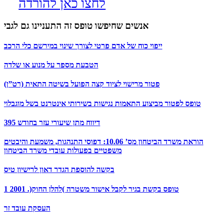
לחצו כאן להורדה
אנשים שחיפשו טופס זה התעניינו גם לגבי
ייפוי כוח של אדם פרטי לצורך שינוי במירשם כלי הרכב
הטבעת מספר על מנוע או שלדה
פטור מרישוי לציוד קצה הפועל בשיטה התאית (רט”ן)
טופס לפטור מביצוע התאמות נגישות בשירותי אינטרנט בשל מוגבלוי
395 דיווח מתן שיעורי עזר בחודש
הוראת משרד הביטחון מס’ 10.06: דפוסי התנהגות, משמעת והיבטים
משפטיים בפעולות עובדי משרד הביטחון
בקשה להוספת הגדר דאון לרישיון טיס
1 טופס בקשת בגיר לקבל אישור משטרה )להלן החוק(. 2001
העסקת עובד זר