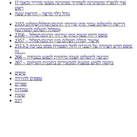
!? איך להפרד מהמיגרנה לשחרור ממיגרנה מעשי מדריך וכאבי
ראש
נוהל גילוי מרצון – הוראת שעה
2355 דרישה לתשלום עבור מתן שירותי תרגום/תמלול/שקלוט
(מסלול תשלום לסטודנט)
2356 – טופס דיווח שעות מתן שירותי תרגום/תמלול
2357 – אישור קבלת תשלום בגין תרגום/תמלול
2513-2 טופס חדש הצהרה על העברה לחול הפטורה ממס בברכה
גק …
266 – תביעה לתשלום קצבה מיוחדת לנפגע בעבודה
267 – בקשה לסיוע במענק למכשירים בתכנית השיקום
טיפים
טפסים להורדה
ספרים
עבודות
שונות
רכב
Huppert הינו אלגוריתם המחפש עבורכם מסמכים, מצגות, טפסים, ספרים, עבודות, מבחנים
וכל סוג מסמך שיכולילהקל על חיי היום יום. המנוע הוקם בכדי לחסוך לכם את המאמץ
המייגע בחיפוש אינטנסיבי באתרים ואתרי הממשלה באמצעות Huppert, תוכלו למצוא
ספרים להורדה, וכל סוג מסמך בעצם שתחפצו בו בקלות ובמהירות. האתר אינו אחראי לתוכן
היות והוא נשאב בצורה אוטמטית, כל התוכן הנשאב חשוף בצורה ציבורית לכל. במידה