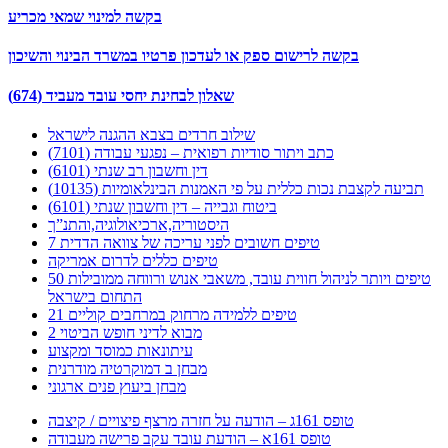
בקשה למינוי שמאי מכריע
בקשה לרישום ספק או לעדכון פרטיו במשרד הבינוי והשיכון
שאלון לבחינת יחסי עובד מעביד (674)
שילוב חרדים בצבא ההגנה לישראל
כתב ויתור סודיות רפואית – נפגעי עבודה (7101)
דין וחשבון רב שנתי (6101)
תביעה לקצבת נכות כללית על פי האמנות הבינלאומיות (10135)
ביטוח וגבייה – דין וחשבון שנתי (6101)
היסטוריה,ארכיאולוגיה,והתנ”ך
7 טיפים חשובים לפני עריכה של צוואה הדדית
טיפים כללים לדרום אמריקה
50 טיפים ויותר לניהול חווית עובד, משאבי אנוש ורווחה ממובילות
התחום בישראל
21 טיפים ללמידה מרחוק במרחבים קוליים
מבוא לדיני חופש הביטוי 2
עיתונאות כמוסד ומקצוע
מבחן ב דמוקרטיה מודרנית
מבחן ביעוץ פנים ארגוני
טופס 161ג – הודעה על חזרה מרצף פיצויים / קיצבה
טופס 161א – הודעת עובד עקב פרישה מעבודה