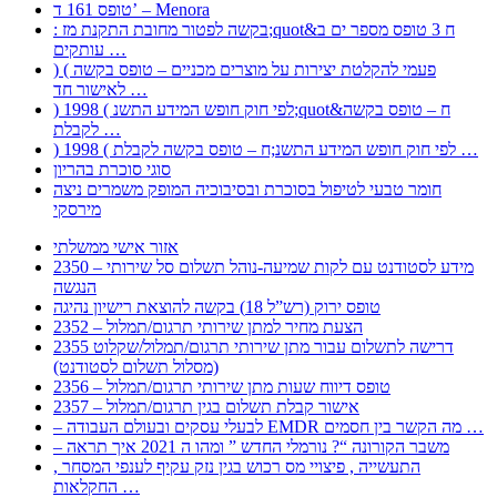
טופס 161 ד’ – Menora
: בקשה לפטור מחובת התקנת מז;quot&ח 3 טופס מספר ים ב
עותקים …
) ( פעמי להקלטת יצירות על מוצרים מכניים – טופס בקשה
לאישור חד …
) 1998 ( לפי חוק חופש המידע התשנ;quot&ח – טופס בקשה
לקבלת …
) 1998 ( לפי חוק חופש המידע התשנ;ח – טופס בקשה לקבלת …
סוגי סוכרת בהריון
חומר טבעי לטיפול בסוכרת ובסיבוכיה המופק משמרים ניצה
מירסקי
אזור אישי ממשלתי
2350 – מידע לסטודנט עם לקות שמיעה-נוהל תשלום סל שירותי
הנגשה
טופס ירוק (רש”ל 18) בקשה להוצאת רישיון נהיגה
2352 – הצעת מחיר למתן שירותי תרגום/תמלול
2355 דרישה לתשלום עבור מתן שירותי תרגום/תמלול/שקלוט
(מסלול תשלום לסטודנט)
2356 – טופס דיווח שעות מתן שירותי תרגום/תמלול
2357 – אישור קבלת תשלום בגין תרגום/תמלול
– לבעלי עסקים ובעולם העבודה EMDR מה הקשר בין חסמים …
– משבר הקורונה “? נורמלי החדש ” ומהו ה 2021 איך תראה
, התעשייה , פיצויי מס רכוש בגין נזק עקיף לענפי המסחר
החקלאות …