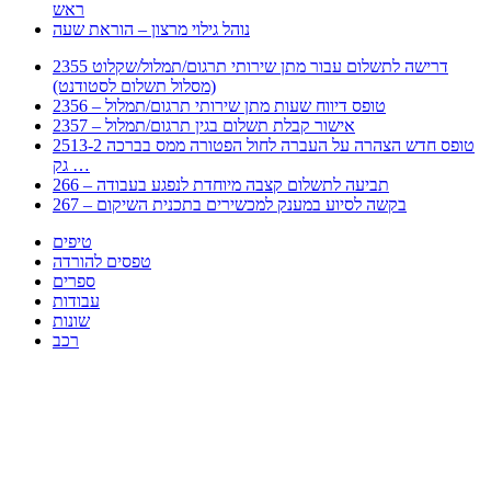
ראש
נוהל גילוי מרצון – הוראת שעה
2355 דרישה לתשלום עבור מתן שירותי תרגום/תמלול/שקלוט
(מסלול תשלום לסטודנט)
2356 – טופס דיווח שעות מתן שירותי תרגום/תמלול
2357 – אישור קבלת תשלום בגין תרגום/תמלול
2513-2 טופס חדש הצהרה על העברה לחול הפטורה ממס בברכה
גק …
266 – תביעה לתשלום קצבה מיוחדת לנפגע בעבודה
267 – בקשה לסיוע במענק למכשירים בתכנית השיקום
טיפים
טפסים להורדה
ספרים
עבודות
שונות
רכב
Huppert הינו אלגוריתם המחפש עבורכם מסמכים, מצגות, טפסים, ספרים, עבודות, מבחנים
וכל סוג מסמך שיכולילהקל על חיי היום יום. המנוע הוקם בכדי לחסוך לכם את המאמץ
המייגע בחיפוש אינטנסיבי באתרים ואתרי הממשלה באמצעות Huppert, תוכלו למצוא
ספרים להורדה, וכל סוג מסמך בעצם שתחפצו בו בקלות ובמהירות. האתר אינו אחראי לתוכן
היות והוא נשאב בצורה אוטמטית, כל התוכן הנשאב חשוף בצורה ציבורית לכל. במידה
וראיתם תוכן שפוגע בכם אנא שלחו לנו מייל ונדאג להסירו