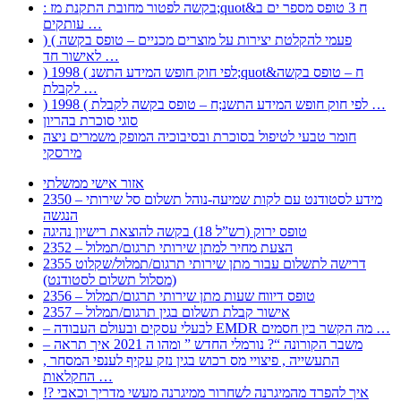
: בקשה לפטור מחובת התקנת מז;quot&ח 3 טופס מספר ים ב
עותקים …
) ( פעמי להקלטת יצירות על מוצרים מכניים – טופס בקשה
לאישור חד …
) 1998 ( לפי חוק חופש המידע התשנ;quot&ח – טופס בקשה
לקבלת …
) 1998 ( לפי חוק חופש המידע התשנ;ח – טופס בקשה לקבלת …
סוגי סוכרת בהריון
חומר טבעי לטיפול בסוכרת ובסיבוכיה המופק משמרים ניצה
מירסקי
אזור אישי ממשלתי
2350 – מידע לסטודנט עם לקות שמיעה-נוהל תשלום סל שירותי
הנגשה
טופס ירוק (רש”ל 18) בקשה להוצאת רישיון נהיגה
2352 – הצעת מחיר למתן שירותי תרגום/תמלול
2355 דרישה לתשלום עבור מתן שירותי תרגום/תמלול/שקלוט
(מסלול תשלום לסטודנט)
2356 – טופס דיווח שעות מתן שירותי תרגום/תמלול
2357 – אישור קבלת תשלום בגין תרגום/תמלול
– לבעלי עסקים ובעולם העבודה EMDR מה הקשר בין חסמים …
– משבר הקורונה “? נורמלי החדש ” ומהו ה 2021 איך תראה
, התעשייה , פיצויי מס רכוש בגין נזק עקיף לענפי המסחר
החקלאות …
!? איך להפרד מהמיגרנה לשחרור ממיגרנה מעשי מדריך וכאבי