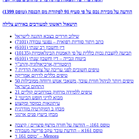
הודעה על מכירת נכס על פי סעיף 91 לפקודת מס הכנסה (טופס 1399)
תישאול ראשוני למעורבים באירוע צלילה
שילוב חרדים בצבא ההגנה לישראל
כתב ויתור סודיות רפואית – נפגעי עבודה (7101)
דין וחשבון רב שנתי (6101)
תביעה לקצבת נכות כללית על פי האמנות הבינלאומיות (10135)
ביטוח וגבייה – דין וחשבון שנתי (6101)
היסטוריה,ארכיאולוגיה,והתנ”ך
7 טיפים חשובים לפני עריכה של צוואה הדדית
טיפים כללים לדרום אמריקה
50 טיפים ויותר לניהול חווית עובד, משאבי אנוש ורווחה ממובילות
התחום בישראל
21 טיפים ללמידה מרחוק במרחבים קוליים
מבוא לדיני חופש הביטוי 2
עיתונאות כמוסד ומקצוע
מבחן ב דמוקרטיה מודרנית
מבחן ביעוץ פנים ארגוני
טופס 161ג – הודעה על חזרה מרצף פיצויים / קיצבה
טופס 161א – הודעת עובד עקב פרישה מעבודה
טופס 161 ד’ – Menora