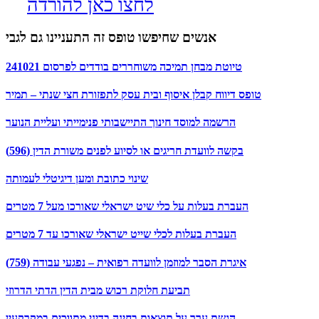
לחצו כאן להורדה
אנשים שחיפשו טופס זה התעניינו גם לגבי
טיוטת מבחן תמיכה משוחררים בודדים לפרסום 241021
טופס דיווח קבלן איסוף ובית עסק לתפזורת חצי שנתי – תמיר
הרשמה למוסד חינוך התיישבותי פנימייתי ועליית הנוער
בקשה לוועדת חריגים או לסיוע לפנים משורת הדין (596)
שינוי כתובת ומען דיגיטלי לעמותה
העברת בעלות על כלי שיט ישראלי שאורכו מעל 7 מטרים
העברת בעלות לכלי שייט ישראלי שאורכו עד 7 מטרים
איגרת הסבר למוזמן לוועדה רפואית – נפגעי עבודה (759)
תביעת חלוקת רכוש מבית הדין הדתי הדרוזי
הגשת ערר על תוצאות בחינה בדיני מתווכים במקרקעין