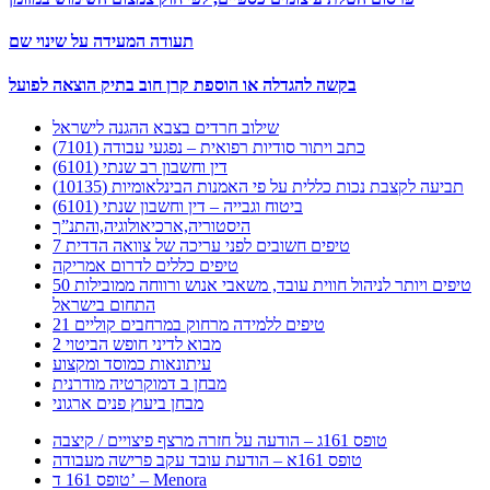
תעודה המעידה על שינוי שם
בקשה להגדלה או הוספת קרן חוב בתיק הוצאה לפועל
שילוב חרדים בצבא ההגנה לישראל
כתב ויתור סודיות רפואית – נפגעי עבודה (7101)
דין וחשבון רב שנתי (6101)
תביעה לקצבת נכות כללית על פי האמנות הבינלאומיות (10135)
ביטוח וגבייה – דין וחשבון שנתי (6101)
היסטוריה,ארכיאולוגיה,והתנ”ך
7 טיפים חשובים לפני עריכה של צוואה הדדית
טיפים כללים לדרום אמריקה
50 טיפים ויותר לניהול חווית עובד, משאבי אנוש ורווחה ממובילות
התחום בישראל
21 טיפים ללמידה מרחוק במרחבים קוליים
מבוא לדיני חופש הביטוי 2
עיתונאות כמוסד ומקצוע
מבחן ב דמוקרטיה מודרנית
מבחן ביעוץ פנים ארגוני
טופס 161ג – הודעה על חזרה מרצף פיצויים / קיצבה
טופס 161א – הודעת עובד עקב פרישה מעבודה
טופס 161 ד’ – Menora