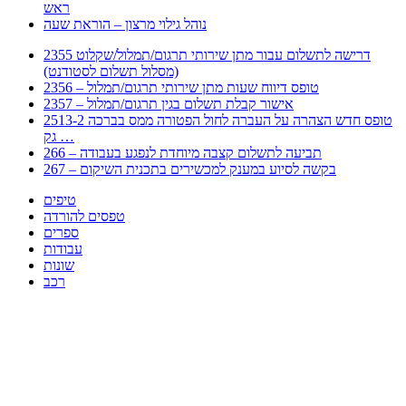
ראש
נוהל גילוי מרצון – הוראת שעה
2355 דרישה לתשלום עבור מתן שירותי תרגום/תמלול/שקלוט
(מסלול תשלום לסטודנט)
2356 – טופס דיווח שעות מתן שירותי תרגום/תמלול
2357 – אישור קבלת תשלום בגין תרגום/תמלול
2513-2 טופס חדש הצהרה על העברה לחול הפטורה ממס בברכה
גק …
266 – תביעה לתשלום קצבה מיוחדת לנפגע בעבודה
267 – בקשה לסיוע במענק למכשירים בתכנית השיקום
טיפים
טפסים להורדה
ספרים
עבודות
שונות
רכב
Huppert הינו אלגוריתם המחפש עבורכם מסמכים, מצגות, טפסים, ספרים, עבודות, מבחנים
וכל סוג מסמך שיכולילהקל על חיי היום יום. המנוע הוקם בכדי לחסוך לכם את המאמץ
המייגע בחיפוש אינטנסיבי באתרים ואתרי הממשלה באמצעות Huppert, תוכלו למצוא
ספרים להורדה, וכל סוג מסמך בעצם שתחפצו בו בקלות ובמהירות. האתר אינו אחראי לתוכן
היות והוא נשאב בצורה אוטמטית, כל התוכן הנשאב חשוף בצורה ציבורית לכל. במידה
וראיתם תוכן שפוגע בכם אנא שלחו לנו מייל ונדאג להסירו