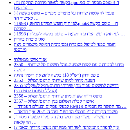
: בקשה לפטור מחובת התקנת מז;quot&ח 3 טופס מספר ים ב
עותקים …
) ( פעמי להקלטת יצירות על מוצרים מכניים – טופס בקשה
לאישור חד …
) 1998 ( לפי חוק חופש המידע התשנ;quot&ח – טופס בקשה
לקבלת …
) 1998 ( לפי חוק חופש המידע התשנ;ח – טופס בקשה לקבלת …
סוגי סוכרת בהריון
חומר טבעי לטיפול בסוכרת ובסיבוכיה המופק משמרים ניצה
מירסקי
אזור אישי ממשלתי
2350 – מידע לסטודנט עם לקות שמיעה-נוהל תשלום סל שירותי
הנגשה
טופס ירוק (רש”ל 18) בקשה להוצאת רישיון נהיגה
2352 – הצעת מחיר למתן שירותי תרגום/תמלול
2355 דרישה לתשלום עבור מתן שירותי תרגום/תמלול/שקלוט
(מסלול תשלום לסטודנט)
2356 – טופס דיווח שעות מתן שירותי תרגום/תמלול
2357 – אישור קבלת תשלום בגין תרגום/תמלול
– לבעלי עסקים ובעולם העבודה EMDR מה הקשר בין חסמים …
– משבר הקורונה “? נורמלי החדש ” ומהו ה 2021 איך תראה
, התעשייה , פיצויי מס רכוש בגין נזק עקיף לענפי המסחר
החקלאות …
!? איך להפרד מהמיגרנה לשחרור ממיגרנה מעשי מדריך וכאבי