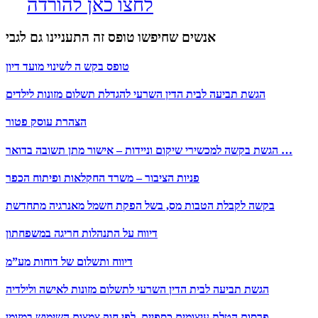
לחצו כאן להורדה
אנשים שחיפשו טופס זה התעניינו גם לגבי
טופס בקש ה לשינוי מועד דיון
הגשת תביעה לבית הדין השרעי להגדלת תשלום מזונות לילדים
הצהרת עוסק פטור
הגשת בקשה למכשירי שיקום וניידות – אישור מתן תשובה בדואר …
פניות הציבור – משרד החקלאות ופיתוח הכפר
בקשה לקבלת הטבות מס, בשל הפקת חשמל מאנרגיה מתחדשת
דיווח על התנהלות חריגה במשפחתון
דיווח ותשלום של דוחות מע”מ
הגשת תביעה לבית הדין השרעי לתשלום מזונות לאישה ולילדיה
פרסום הטלת עיצומים כספיים, לפי חוק צמצום השימוש במזומן