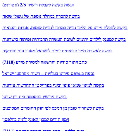
הגשת בקשה לקבלת רישיון א/2 (סטודנט)
בקשה להכרה במחלה נוספת של ניצולי שואה
בקשה לקבלת מידע על הליכי גבייה במרכז לגביית קנסות, אגרות והוצאות
בקשה למענק לילדים יתומים לטובת העשרה תרבותית ופיתוח כישרונות
בקשה לאשרת תייר קבוצתית יומית לישראל מאזור סיני וטורקיה
כתב ויתור סודיות והרשאה למסירת מידע (7118)
נספח ב-טופס פירוט בעלויות – רשות מקרקעי ישראל
בקשה למינוי שמאי פינוי ובינוי בפרויקטי התחדשות עירונית
בקשת גירושין בהסכמה בית דין שרעי
בקשה לשחרור טובין מן המכס לפי חוק החומרים המסוכנים
זימון תורים למכון האונקולוגיה בוולפסון