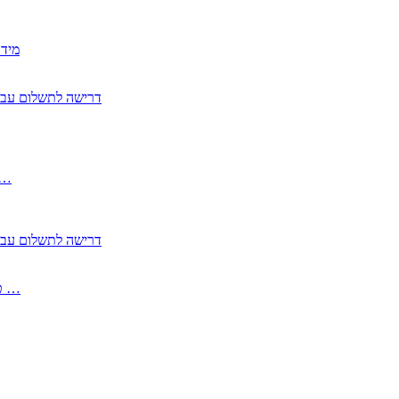
2350
2355 דרישה לתשלום 
, התעשייה , פיצויי מס רכוש בגין נזק עקיף 
2355 דרישה לתשלום 
2513-2 טופס חדש הצהרה על העברה לחול הפטורה ממס בברכה גק …