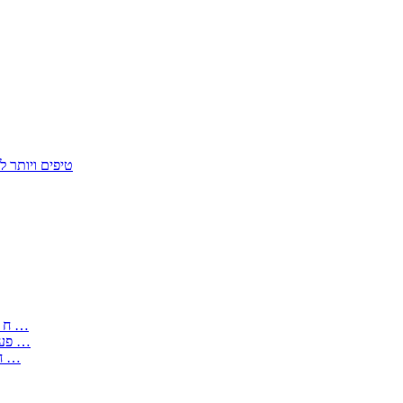
50 טיפים ויות
: בקשה לפטור מחובת התקנת מז;quot&ח 3 טופס מספר ים ב עותקים …
) ( פעמי להקלטת יצירות על מוצרים מכניים – טופס בקשה לאישור חד …
) 1998 ( לפי חוק חופש המידע התשנ;quot&ח – טופס בקשה לקבלת …