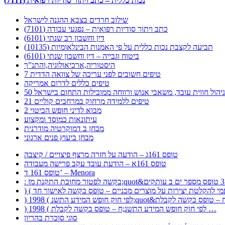
נכות כללית – כתב ויתור סודיות רפואית (7111)
שילוב חרדים בצבא ההגנה לישראל
כתב ויתור סודיות רפואית – נפגעי עבודה (7101)
דין וחשבון רב שנתי (6101)
תביעה לקצבת נכות כללית על פי האמנות הבינלאומיות (10135)
ביטוח וגבייה – דין וחשבון שנתי (6101)
היסטוריה,ארכיאולוגיה,והתנ”ך
7 טיפים חשובים לפני עריכה של צוואה הדדית
טיפים כללים לדרום אמריקה
ר לניהול חווית עובד, משאבי אנוש ורווחה ממובילות התחום בישראל
21 טיפים ללמידה מרחוק במרחבים קוליים
מבוא לדיני חופש הביטוי 2
עיתונאות כמוסד ומקצוע
מבחן ב דמוקרטיה מודרנית
מבחן ביעוץ פנים ארגוני
טופס 161ג – הודעה על חזרה מרצף פיצויים / קיצבה
טופס 161א – הודעת עובד עקב פרישה מעבודה
טופס 161 ד’ – Menora
) 1998 ( לפי חוק חופש המידע התשנ;ח – טופס בקשה לקבלת …
סוגי סוכרת בהריון