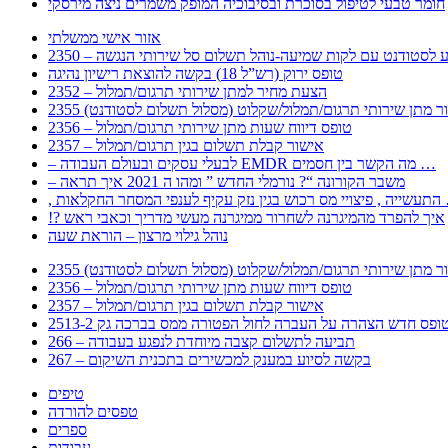
חומר טבעי לטיפול בסוכרת ובסיבוכיה המופק משמרים ניצה מירסקי
אזור אישי ממשלתי
 – מידע לסטודנט עם לקות שמיעה-נוהל תשלום סל שירותי הנגשה
טופס ירוק (רש”ל 18) בקשה להוצאת רישיון נהיגה
2352 – הצעת מחיר למתן שירותי תרגום/תמלול
עבור מתן שירותי תרגום/תמלול/שקלוט (מסלול תשלום לסטודנט)
2356 – טופס דיווח שעות מתן שירותי תרגום/תמלול
2357 – אישור קבלת תשלום בגין תרגום/תמלול
– לבעלי עסקים ובעולם העבודה EMDR מה הקשר בין חסמים …
– משבר הקורונה “? נורמלי החדש ” ומהו ה 2021 איך תראה
לענפי המסחר החקלאות …
!? איך להפרד מהמיגרנה לשחרור ממיגרנה מעשי מדריך וכאבי ראש
נוהל גילוי מרצון – הוראת שעה
עבור מתן שירותי תרגום/תמלול/שקלוט (מסלול תשלום לסטודנט)
2356 – טופס דיווח שעות מתן שירותי תרגום/תמלול
2357 – אישור קבלת תשלום בגין תרגום/תמלול
266 – תביעה לתשלום קצבה מיוחדת לנפגע בעבודה
267 – בקשה לסיוע במענק למכשירים בתכנית השיקום
טיפים
טפסים להורדה
ספרים
עבודות