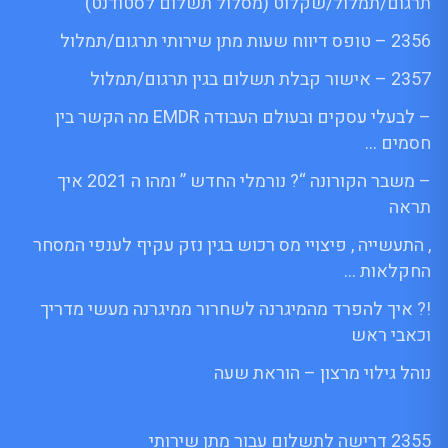
תרגום/תמלול/שקלוט (מסלול תשלום לסטודנט)
2356 – טופס דיווח שעות מתן שירותי תרגום/תמלול
2357 – אישור קבלת תשלום בגין תרגום/תמלול
– לבעלי עסקים ובעולם העבודה EMDR מה הקשר בין
חסמים …
– משבר הקורונה “? נורמלי החדש ” ומהו ה 2021 איך
תראה
, התעשייה , פיצויי מס רכוש בגין נזק עקיף לענפי המסחר
החקלאות …
!? איך להפרד מהמיגרנה לשחרור ממיגרנה מעשי מדריך
וכאבי ראש
נוהל גילוי מרצון – הוראת שעה
2355 דרישה לתשלום עבור מתן שירותי