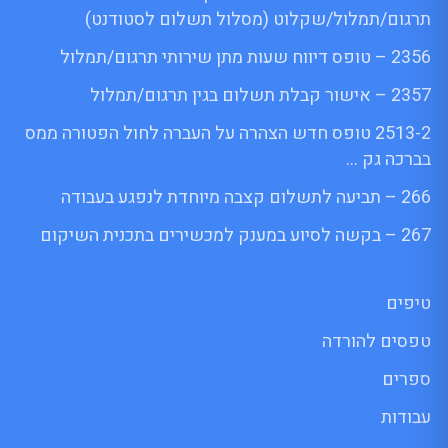
תרגום/תמלול/שקלוט (מסלול תשלום לסטודנט)
2356 – טופס דיווח שעות מתן שירותי תרגום/תמלול
2357 – אישור קבלת תשלום בגין תרגום/תמלול
2513-2 טופס חדש הצהרה על העברה לחול הפטורה ממס
בברכה גק …
266 – תביעה לתשלום קצבה מיוחדת לנפגע בעבודה
267 – בקשה לסיוע במענק למכשירים בתכנית השיקום
טיפים
טפסים להורדה
ספרים
עבודות