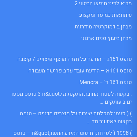
מבוא לדיני חופש הביטוי 2
עיתונאות כמוסד ומקצוע
מבחן ב דמוקרטיה מודרנית
מבחן ביעוץ פנים ארגוני
טופס 161ג – הודעה על חזרה מרצף פיצויים / קיצבה
טופס 161א – הודעת עובד עקב פרישה מעבודה
טופס 161 ד’ – Menora
: בקשה לפטור מחובת התקנת מז;quot&ח 3 טופס מספר
ים ב עותקים …
) ( פעמי להקלטת יצירות על מוצרים מכניים – טופס
בקשה לאישור חד …
) 1998 ( לפי חוק חופש המידע התשנ;quot&ח – טופס