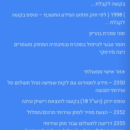
בקשה לקבלת …
) 1998 ( לפי חוק חופש המידע התשנ;ח – טופס בקשה
לקבלת …
סוגי סוכרת בהריון
חומר טבעי לטיפול בסוכרת ובסיבוכיה המופק משמרים
ניצה מירסקי
אזור אישי ממשלתי
2350 – מידע לסטודנט עם לקות שמיעה-נוהל תשלום סל
שירותי הנגשה
טופס ירוק (רש”ל 18) בקשה להוצאת רישיון נהיגה
2352 – הצעת מחיר למתן שירותי תרגום/תמלול
2355 דרישה לתשלום עבור מתן שירותי