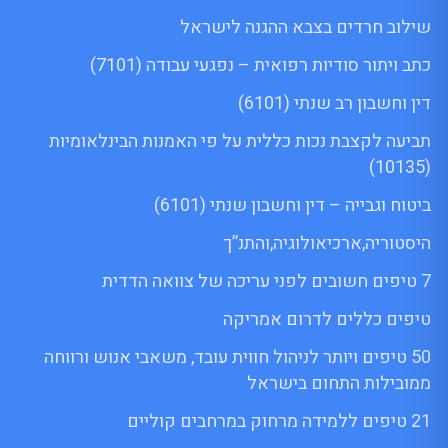
שילוב חרדים בצבא ההגנה לישראל
כתב ויתור סודיות רפואית – נפגעי עבודה (7101)
דין וחשבון רב שנתי (6101)
תביעה לקצבת נכות כללית על פי האמנות הבינלאומיות
(10135)
ביטוח וגבייה – דין וחשבון שנתי (6101)
היסטוריה,ארכיאולוגיה,והתנ”ך
7 טיפים חשובים לפני עריכה של צוואה הדדית
טיפים כללים לדרום אמריקה
50 טיפים ויותר לניהול חווית עובד, משאבי אנוש ורווחה
ממובילות התחום בישראל
21 טיפים ללמידה מרחוק במרחבים קוליים