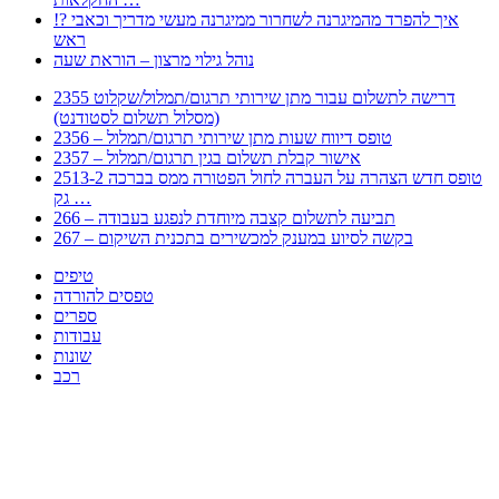
!? איך להפרד מהמיגרנה לשחרור ממיגרנה מעשי מדריך וכאבי
ראש
נוהל גילוי מרצון – הוראת שעה
2355 דרישה לתשלום עבור מתן שירותי תרגום/תמלול/שקלוט
(מסלול תשלום לסטודנט)
2356 – טופס דיווח שעות מתן שירותי תרגום/תמלול
2357 – אישור קבלת תשלום בגין תרגום/תמלול
2513-2 טופס חדש הצהרה על העברה לחול הפטורה ממס בברכה
גק …
266 – תביעה לתשלום קצבה מיוחדת לנפגע בעבודה
267 – בקשה לסיוע במענק למכשירים בתכנית השיקום
טיפים
טפסים להורדה
ספרים
עבודות
שונות
רכב
Huppert הינו אלגוריתם המחפש עבורכם מסמכים, מצגות, טפסים, ספרים, עבודות, מבחנים
וכל סוג מסמך שיכולילהקל על חיי היום יום. המנוע הוקם בכדי לחסוך לכם את המאמץ
המייגע בחיפוש אינטנסיבי באתרים ואתרי הממשלה באמצעות Huppert, תוכלו למצוא
ספרים להורדה, וכל סוג מסמך בעצם שתחפצו בו בקלות ובמהירות. האתר אינו אחראי לתוכן