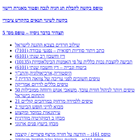
טופס בקשה לקבלת תג חניה לנכה ופטור מאגרת רישוי
בקשה לשינוי תנאים בהקדש ציבורי
תצהיר בדבר ניסיון – טופס מס’ 5
שילוב חרדים בצבא ההגנה לישראל
כתב ויתור סודיות רפואית – נפגעי עבודה (7101)
דין וחשבון רב שנתי (6101)
תביעה לקצבת נכות כללית על פי האמנות הבינלאומיות (10135)
ביטוח וגבייה – דין וחשבון שנתי (6101)
היסטוריה,ארכיאולוגיה,והתנ”ך
7 טיפים חשובים לפני עריכה של צוואה הדדית
טיפים כללים לדרום אמריקה
50 טיפים ויותר לניהול חווית עובד, משאבי אנוש ורווחה ממובילות
התחום בישראל
21 טיפים ללמידה מרחוק במרחבים קוליים
מבוא לדיני חופש הביטוי 2
עיתונאות כמוסד ומקצוע
מבחן ב דמוקרטיה מודרנית
מבחן ביעוץ פנים ארגוני
טופס 161ג – הודעה על חזרה מרצף פיצויים / קיצבה
טופס 161א – הודעת עובד עקב פרישה מעבודה