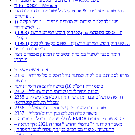
טופס 161 ד’ – Menora
: בקשה לפטור מחובת התקנת מז;quot&ח 3 טופס מספר ים ב
עותקים …
) ( פעמי להקלטת יצירות על מוצרים מכניים – טופס בקשה
לאישור חד …
) 1998 ( לפי חוק חופש המידע התשנ;quot&ח – טופס בקשה
לקבלת …
) 1998 ( לפי חוק חופש המידע התשנ;ח – טופס בקשה לקבלת …
סוגי סוכרת בהריון
חומר טבעי לטיפול בסוכרת ובסיבוכיה המופק משמרים ניצה
מירסקי
אזור אישי ממשלתי
2350 – מידע לסטודנט עם לקות שמיעה-נוהל תשלום סל שירותי
הנגשה
טופס ירוק (רש”ל 18) בקשה להוצאת רישיון נהיגה
2352 – הצעת מחיר למתן שירותי תרגום/תמלול
2355 דרישה לתשלום עבור מתן שירותי תרגום/תמלול/שקלוט
(מסלול תשלום לסטודנט)
2356 – טופס דיווח שעות מתן שירותי תרגום/תמלול
2357 – אישור קבלת תשלום בגין תרגום/תמלול
– לבעלי עסקים ובעולם העבודה EMDR מה הקשר בין חסמים …
– משבר הקורונה “? נורמלי החדש ” ומהו ה 2021 איך תראה
, התעשייה , פיצויי מס רכוש בגין נזק עקיף לענפי המסחר
החקלאות …