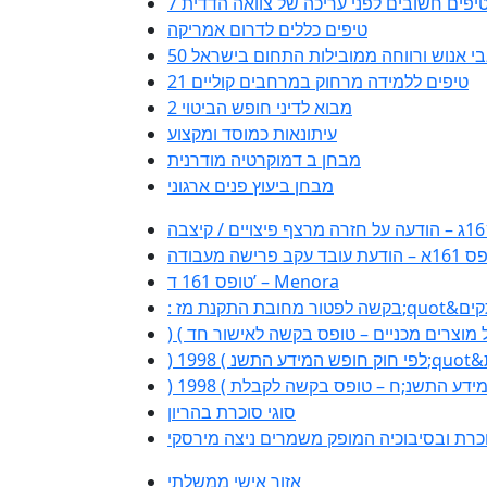
 טיפים חשובים לפני עריכה של צוואה הדדית
טיפים כללים לדרום אמריקה
משאבי אנוש ורווחה ממובילות התחום בישראל
21 טיפים ללמידה מרחוק במרחבים קוליים
מבוא לדיני חופש הביטוי 2
עיתונאות כמוסד ומקצוע
מבחן ב דמוקרטיה מודרנית
מבחן ביעוץ פנים ארגוני
עת עובד עקב פרישה מעבודה
טופס 161 ד’ – Menora
סוגי סוכרת בהריון
כרת ובסיבוכיה המופק משמרים ניצה מירסקי
אזור אישי ממשלתי