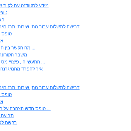
2350 – מידע לסטודנט עם לק
טופס ירוק 
352
2355 דרישה לתשלום עבור מתן שירותי תרגו
2356 – 
57
– לבעלי עסקים ובעולם העבודה EMDR מה הקשר בין חסמים …
– משבר הקורונה “? נ
, התעשייה , פיצויי מס רכוש בגין נזק עקיף לענפי המסחר החקלאות …
!? איך להפרד מהמיגרנ
2355 דרישה לתשלום עבור מתן שירותי תרגו
2356 – 
57
2513-2 טופס חדש הצהרה על העברה לחול הפטורה ממס בברכה גק …
266 – ת
267 – בקש