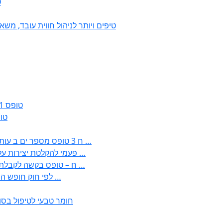
7
50 טיפים ויותר לניהול חווית עובד, 
טופס 161ג – הודעה על חזרה מרצף פיצויים / קיצבה
טופס 161א – הוד
: בקשה לפטור מחובת התקנת מז;quot&ח 3 טופס מספר ים ב עותקים …
) ( פעמי להקלטת יצירות על מוצרים מכניים – טופס בקשה לאישור חד …
) 1998 ( לפי חוק חופש המידע התשנ;quot&ח – טופס בקשה לקבלת …
) 1998 ( לפי חוק חופש המידע התשנ;ח – טופס בקשה לקבלת …
חומר טבעי לטיפול בסו