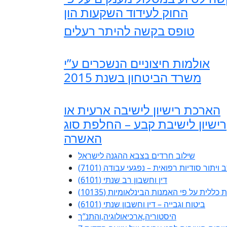
החוק לעידוד השקעות הון
טופס בקשה להיתר רעלים
אולמות חיצוניים הנשכרים ע”י
משרד הביטחון בשנת 2015
הארכת רישיון לישיבה ארעית או
רישיון לישיבת קבע – החלפת סוג
האשרה
שילוב חרדים בצבא ההגנה לישראל
 ויתור סודיות רפואית – נפגעי עבודה (7101)
דין וחשבון רב שנתי (6101)
ללית על פי האמנות הבינלאומיות (10135)
ביטוח וגבייה – דין וחשבון שנתי (6101)
היסטוריה,ארכיאולוגיה,והתנ”ך