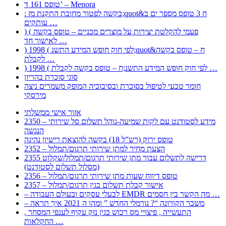
טופס 161 ד’ – Menora
: בקשה לפטור מחובת התקנת מז;quot&ח 3 טופס מספר ים ב
עותקים …
) ( פעמי להקלטת יצירות על מוצרים מכניים – טופס בקשה
לאישור חד …
) 1998 ( לפי חוק חופש המידע התשנ;quot&ח – טופס בקשה
לקבלת …
) 1998 ( לפי חוק חופש המידע התשנ;ח – טופס בקשה לקבלת …
סוגי סוכרת בהריון
חומר טבעי לטיפול בסוכרת ובסיבוכיה המופק משמרים ניצה
מירסקי
אזור אישי ממשלתי
2350 – מידע לסטודנט עם לקות שמיעה-נוהל תשלום סל שירותי
הנגשה
טופס ירוק (רש”ל 18) בקשה להוצאת רישיון נהיגה
2352 – הצעת מחיר למתן שירותי תרגום/תמלול
2355 דרישה לתשלום עבור מתן שירותי תרגום/תמלול/שקלוט
(מסלול תשלום לסטודנט)
2356 – טופס דיווח שעות מתן שירותי תרגום/תמלול
2357 – אישור קבלת תשלום בגין תרגום/תמלול
– לבעלי עסקים ובעולם העבודה EMDR מה הקשר בין חסמים …
– משבר הקורונה “? נורמלי החדש ” ומהו ה 2021 איך תראה
, התעשייה , פיצויי מס רכוש בגין נזק עקיף לענפי המסחר
החקלאות …