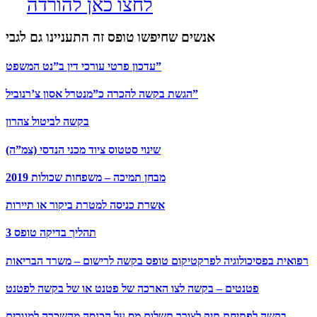
לחצו כאן להורדה
אנשים שחיפשו טופס זה התעניינו גם לגבי
עדכון פרטי עורכי דין ב”נט המשפט”
הגשת בקשה להכרה כ”מנטרל אסון צ’רנוביל”
בקשה לביטול צהרון
שינוי סטטוס ציוד מכני הנדסי (צמ”ה)
מבחן תמיכה – משפחות שכולות 2019
אשרת כניסה למטרת ביקור או תיירות
תהליך בדיקה טופס 3
רפואית בפסיכולוגיה לפרקטיקום טופס בקשה לרישום – משרד הבריאות
פטנטים – בקשה לצו הארכה של פטנט או של בקשה לפטנט
בקשה לפתיחת תיק לצורך תשלום מס על הכנסה מהשכרה למגורים