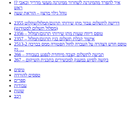
!? איך להפרד מהמיגרנה לשחרור ממיגרנה מעשי מדריך וכאבי
ראש
נוהל גילוי מרצון – הוראת שעה
2355 דרישה לתשלום עבור מתן שירותי תרגום/תמלול/שקלוט
(מסלול תשלום לסטודנט)
2356 – טופס דיווח שעות מתן שירותי תרגום/תמלול
2357 – אישור קבלת תשלום בגין תרגום/תמלול
2513-2 טופס חדש הצהרה על העברה לחול הפטורה ממס בברכה
גק …
266 – תביעה לתשלום קצבה מיוחדת לנפגע בעבודה
267 – בקשה לסיוע במענק למכשירים בתכנית השיקום
טיפים
טפסים להורדה
ספרים
עבודות
שונות
רכב
Huppert הינו אלגוריתם המחפש עבורכם מסמכים, מצגות, טפסים, ספרים, עבודות, מבחנים
וכל סוג מסמך שיכולילהקל על חיי היום יום. המנוע הוקם בכדי לחסוך לכם את המאמץ
המייגע בחיפוש אינטנסיבי באתרים ואתרי הממשלה באמצעות Huppert, תוכלו למצוא
ספרים להורדה, וכל סוג מסמך בעצם שתחפצו בו בקלות ובמהירות. האתר אינו אחראי לתוכן
היות והוא נשאב בצורה אוטמטית, כל התוכן הנשאב חשוף בצורה ציבורית לכל. במידה