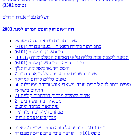
(טופס 3302)
תשלום עבור אגרת תדרים
דוח יישום חוק חופש המידע לשנת 2003
שילוב חרדים בצבא ההגנה לישראל
כתב ויתור סודיות רפואית – נפגעי עבודה (7101)
דין וחשבון רב שנתי (6101)
תביעה לקצבת נכות כללית על פי האמנות הבינלאומיות (10135)
ביטוח וגבייה – דין וחשבון שנתי (6101)
היסטוריה,ארכיאולוגיה,והתנ”ך
7 טיפים חשובים לפני עריכה של צוואה הדדית
טיפים כללים לדרום אמריקה
50 טיפים ויותר לניהול חווית עובד, משאבי אנוש ורווחה ממובילות
התחום בישראל
21 טיפים ללמידה מרחוק במרחבים קוליים
מבוא לדיני חופש הביטוי 2
עיתונאות כמוסד ומקצוע
מבחן ב דמוקרטיה מודרנית
מבחן ביעוץ פנים ארגוני
טופס 161ג – הודעה על חזרה מרצף פיצויים / קיצבה
טופס 161א – הודעת עובד עקב פרישה מעבודה