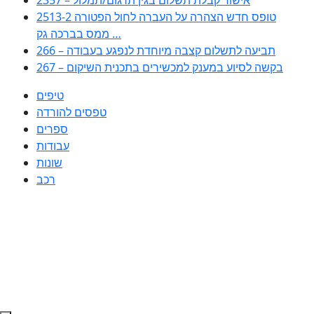
2513-2 טופס חדש הצהרה על העברה לחול הפטורה
ממס בברכה גק …
266 – תביעה לתשלום קצבה מיוחדת לנפגע בעבודה
267 – בקשה לסיוע במענק למכשירים בתכנית השיקום
טיפים
טפסים להורדה
ספרים
עבודות
שונות
רכב
Huppert הינו אלגוריתם המחפש עבורכם מסמכים, מצגות, טפסים, ספרים,
עבודות, מבחנים וכל סוג מסמך שיכולילהקל על חיי היום יום. המנוע הוקם בכדי
לחסוך לכם את המאמץ המייגע בחיפוש אינטנסיבי באתרים ואתרי הממשלה
באמצעות Huppert, תוכלו למצוא ספרים להורדה, וכל סוג מסמך בעצם שתחפצו
בו בקלות ובמהירות. האתר אינו אחראי לתוכן היות והוא נשאב בצורה אוטמטית, כל
התוכן הנשאב חשוף בצורה ציבורית לכל. במידה וראיתם תוכן שפוגע בכם אנא
שלחו לנו מייל ונדאג להסירו
copyrightⒸ 2023