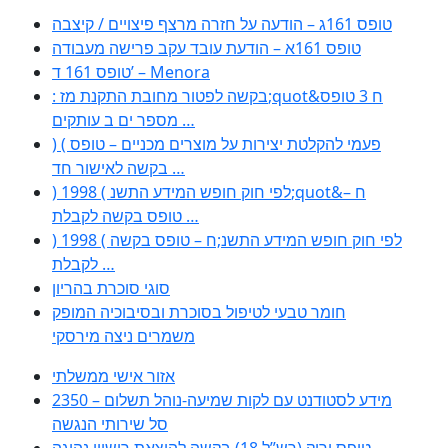
טופס 161ג – הודעה על חזרה מרצף פיצויים / קיצבה
טופס 161א – הודעת עובד עקב פרישה מעבודה
טופס 161 ד’ – Menora
: בקשה לפטור מחובת התקנת מז;quot&ח 3 טופס
מספר ים ב עותקים …
) ( פעמי להקלטת יצירות על מוצרים מכניים – טופס
בקשה לאישור חד …
) 1998 ( לפי חוק חופש המידע התשנ;quot&ח –
טופס בקשה לקבלת …
) 1998 ( לפי חוק חופש המידע התשנ;ח – טופס בקשה
לקבלת …
סוגי סוכרת בהריון
חומר טבעי לטיפול בסוכרת ובסיבוכיה המופק
משמרים ניצה מירסקי
אזור אישי ממשלתי
2350 – מידע לסטודנט עם לקות שמיעה-נוהל תשלום
סל שירותי הנגשה
טופס ירוק (רש”ל 18) בקשה להוצאת רישיון נהיגה