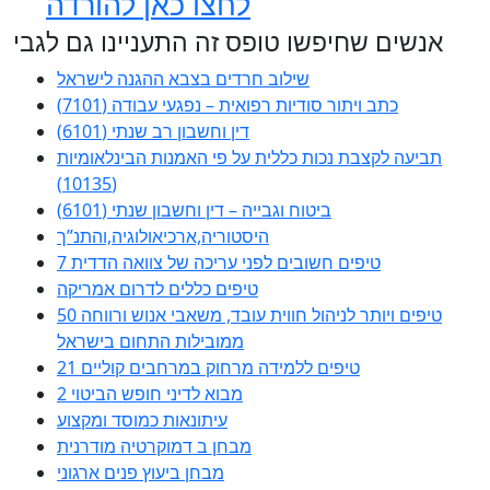
לחצו כאן להורדה
אנשים שחיפשו טופס זה התעניינו גם לגבי
שילוב חרדים בצבא ההגנה לישראל
כתב ויתור סודיות רפואית – נפגעי עבודה (7101)
דין וחשבון רב שנתי (6101)
תביעה לקצבת נכות כללית על פי האמנות הבינלאומיות
(10135)
ביטוח וגבייה – דין וחשבון שנתי (6101)
היסטוריה,ארכיאולוגיה,והתנ”ך
7 טיפים חשובים לפני עריכה של צוואה הדדית
טיפים כללים לדרום אמריקה
50 טיפים ויותר לניהול חווית עובד, משאבי אנוש ורווחה
ממובילות התחום בישראל
21 טיפים ללמידה מרחוק במרחבים קוליים
מבוא לדיני חופש הביטוי 2
עיתונאות כמוסד ומקצוע
מבחן ב דמוקרטיה מודרנית
מבחן ביעוץ פנים ארגוני