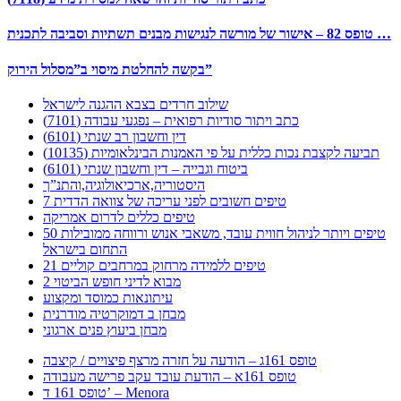
טופס 82 – אישור של מורשה לנגישות מבנים תשתיות וסביבה לתכנית …
בקשה להחלטת מיסוי ב”מסלול הירוק”
שילוב חרדים בצבא ההגנה לישראל
כתב ויתור סודיות רפואית – נפגעי עבודה (7101)
דין וחשבון רב שנתי (6101)
תביעה לקצבת נכות כללית על פי האמנות הבינלאומיות (10135)
ביטוח וגבייה – דין וחשבון שנתי (6101)
היסטוריה,ארכיאולוגיה,והתנ”ך
7 טיפים חשובים לפני עריכה של צוואה הדדית
טיפים כללים לדרום אמריקה
50 טיפים ויותר לניהול חווית עובד, משאבי אנוש ורווחה ממובילות
התחום בישראל
21 טיפים ללמידה מרחוק במרחבים קוליים
מבוא לדיני חופש הביטוי 2
עיתונאות כמוסד ומקצוע
מבחן ב דמוקרטיה מודרנית
מבחן ביעוץ פנים ארגוני
טופס 161ג – הודעה על חזרה מרצף פיצויים / קיצבה
טופס 161א – הודעת עובד עקב פרישה מעבודה
טופס 161 ד’ – Menora