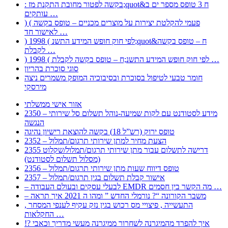
: בקשה לפטור מחובת התקנת מז;quot&ח 3 טופס מספר ים ב
עותקים …
) ( פעמי להקלטת יצירות על מוצרים מכניים – טופס בקשה
לאישור חד …
) 1998 ( לפי חוק חופש המידע התשנ;quot&ח – טופס בקשה
לקבלת …
) 1998 ( לפי חוק חופש המידע התשנ;ח – טופס בקשה לקבלת …
סוגי סוכרת בהריון
חומר טבעי לטיפול בסוכרת ובסיבוכיה המופק משמרים ניצה
מירסקי
אזור אישי ממשלתי
2350 – מידע לסטודנט עם לקות שמיעה-נוהל תשלום סל שירותי
הנגשה
טופס ירוק (רש”ל 18) בקשה להוצאת רישיון נהיגה
2352 – הצעת מחיר למתן שירותי תרגום/תמלול
2355 דרישה לתשלום עבור מתן שירותי תרגום/תמלול/שקלוט
(מסלול תשלום לסטודנט)
2356 – טופס דיווח שעות מתן שירותי תרגום/תמלול
2357 – אישור קבלת תשלום בגין תרגום/תמלול
– לבעלי עסקים ובעולם העבודה EMDR מה הקשר בין חסמים …
– משבר הקורונה “? נורמלי החדש ” ומהו ה 2021 איך תראה
, התעשייה , פיצויי מס רכוש בגין נזק עקיף לענפי המסחר
החקלאות …
!? איך להפרד מהמיגרנה לשחרור ממיגרנה מעשי מדריך וכאבי