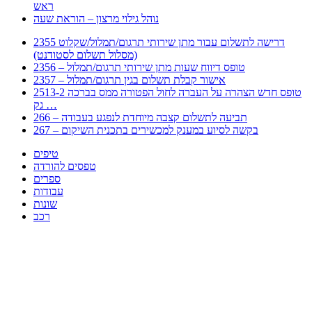
ראש
נוהל גילוי מרצון – הוראת שעה
2355 דרישה לתשלום עבור מתן שירותי תרגום/תמלול/שקלוט
(מסלול תשלום לסטודנט)
2356 – טופס דיווח שעות מתן שירותי תרגום/תמלול
2357 – אישור קבלת תשלום בגין תרגום/תמלול
2513-2 טופס חדש הצהרה על העברה לחול הפטורה ממס בברכה
גק …
266 – תביעה לתשלום קצבה מיוחדת לנפגע בעבודה
267 – בקשה לסיוע במענק למכשירים בתכנית השיקום
טיפים
טפסים להורדה
ספרים
עבודות
שונות
רכב
Huppert הינו אלגוריתם המחפש עבורכם מסמכים, מצגות, טפסים, ספרים, עבודות, מבחנים
וכל סוג מסמך שיכולילהקל על חיי היום יום. המנוע הוקם בכדי לחסוך לכם את המאמץ
המייגע בחיפוש אינטנסיבי באתרים ואתרי הממשלה באמצעות Huppert, תוכלו למצוא
ספרים להורדה, וכל סוג מסמך בעצם שתחפצו בו בקלות ובמהירות. האתר אינו אחראי לתוכן
היות והוא נשאב בצורה אוטמטית, כל התוכן הנשאב חשוף בצורה ציבורית לכל. במידה
וראיתם תוכן שפוגע בכם אנא שלחו לנו מייל ונדאג להסירו