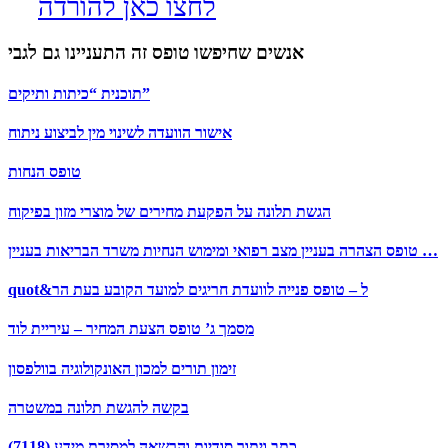
לחצו כאן להורדה
אנשים שחיפשו טופס זה התעניינו גם לגבי
תוכנית “כיתות ותיקים”
אישור הוועדה לשינוי מין לביצוע ניתוח
טופס הנחות
הגשת תלונה על הפקעת מחירים של מוצרי מזון בפיקוח
טופס הצהרה בעניין מצב רפואי ומימוש הנחיות משרד הבריאות בעניין …
quot&ל – טופס פנייה לוועדת חריגים למועד הקובע בעת הר
מסמך ג’ טופס הצעת המחיר – עיריית לוד
זימון תורים למכון האונקולוגיה בוולפסון
בקשה להגשת תלונה במשטרה
כתב ויתור סודיות והרשאה למסירת מידע (7118)