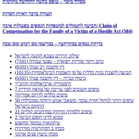
מסלול מיסוי – טופס בקשה להחלטה מקדמית
תעודה בדבר ראיות חסויות
תביעה לתגמולים למשפחות הנספים בפעולות איבה/ Claim of
Compensation for the Family of a Victim of a Hostile Act (584)
בדיקת נכסים במקרקעין – במרשמי מס רכוש ומס שבח
שילוב חרדים בצבא ההגנה לישראל
כתב ויתור סודיות רפואית – נפגעי עבודה (7101)
דין וחשבון רב שנתי (6101)
תביעה לקצבת נכות כללית על פי האמנות הבינלאומיות (10135)
ביטוח וגבייה – דין וחשבון שנתי (6101)
היסטוריה,ארכיאולוגיה,והתנ”ך
7 טיפים חשובים לפני עריכה של צוואה הדדית
טיפים כללים לדרום אמריקה
50 טיפים ויותר לניהול חווית עובד, משאבי אנוש ורווחה ממובילות
התחום בישראל
21 טיפים ללמידה מרחוק במרחבים קוליים
מבוא לדיני חופש הביטוי 2
עיתונאות כמוסד ומקצוע
מבחן ב דמוקרטיה מודרנית
מבחן ביעוץ פנים ארגוני