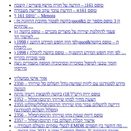
טופס 161ג – הודעה על חזרה מרצף פיצויים / קיצבה
טופס 161א – הודעת עובד עקב פרישה מעבודה
טופס 161 ד’ – Menora
: בקשה לפטור מחובת התקנת מז;quot&ח 3 טופס מספר ים ב
עותקים …
) ( פעמי להקלטת יצירות על מוצרים מכניים – טופס בקשה
לאישור חד …
) 1998 ( לפי חוק חופש המידע התשנ;quot&ח – טופס בקשה
לקבלת …
) 1998 ( לפי חוק חופש המידע התשנ;ח – טופס בקשה לקבלת …
סוגי סוכרת בהריון
חומר טבעי לטיפול בסוכרת ובסיבוכיה המופק משמרים ניצה
מירסקי
אזור אישי ממשלתי
2350 – מידע לסטודנט עם לקות שמיעה-נוהל תשלום סל שירותי
הנגשה
טופס ירוק (רש”ל 18) בקשה להוצאת רישיון נהיגה
2352 – הצעת מחיר למתן שירותי תרגום/תמלול
2355 דרישה לתשלום עבור מתן שירותי תרגום/תמלול/שקלוט
(מסלול תשלום לסטודנט)
2356 – טופס דיווח שעות מתן שירותי תרגום/תמלול
2357 – אישור קבלת תשלום בגין תרגום/תמלול
– לבעלי עסקים ובעולם העבודה EMDR מה הקשר בין חסמים …
– משבר הקורונה “? נורמלי החדש ” ומהו ה 2021 איך תראה