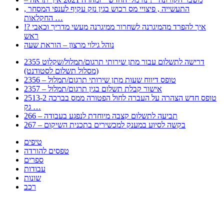
, התעשייה , פיצויי מס רכוש בגין נזק עקיף לענפי המסחר
החקלאות …
!? איך להפרד מהמיגרנה לשחרור ממיגרנה מעשי מדריך וכאבי
ראש
נוהל גילוי מרצון – הוראת שעה
2355 דרישה לתשלום עבור מתן שירותי תרגום/תמלול/שקלוט
(מסלול תשלום לסטודנט)
2356 – טופס דיווח שעות מתן שירותי תרגום/תמלול
2357 – אישור קבלת תשלום בגין תרגום/תמלול
2513-2 טופס חדש הצהרה על העברה לחול הפטורה ממס בברכה
גק …
266 – תביעה לתשלום קצבה מיוחדת לנפגע בעבודה
267 – בקשה לסיוע במענק למכשירים בתכנית השיקום
טיפים
טפסים להורדה
ספרים
עבודות
שונות
רכב
Huppert הינו אלגוריתם המחפש עבורכם מסמכים, מצגות, טפסים, ספרים, עבודות, מבחנים
וכל סוג מסמך שיכולילהקל על חיי היום יום. המנוע הוקם בכדי לחסוך לכם את המאמץ