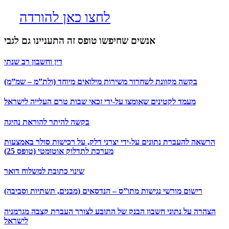
לחצו כאן להורדה
אנשים שחיפשו טופס זה התעניינו גם לגבי
דין וחשבון רב שנתי
בקשה מקוונת לשחרור משירות מילואים מיוחד (ולת”מ – שמ”מ)
מעמד לקטינים שאומצו על-ידי זכאי שבות טרם העלייה לישראל
בקשה להיתר להוראת נהיגה
הרשאה להעברת נתונים על-ידי יצרני דלק, על רכישות סולר באמצעות
מערכת לתדלוק אוטומטי (טופס 25)
שינוי כתובת למשלוח דואר
רישום מורשי נגישות מתו”ס – הנדסאים (מבנים, תשתיות וסביבה)
הצהרה על נתוני חשבון הבנק של התובע לצורך העברת קצבה מגרמניה
לישראל