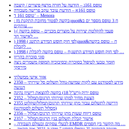
טופס 161ג – הודעה על חזרה מרצף פיצויים / קיצבה
טופס 161א – הודעת עובד עקב פרישה מעבודה
טופס 161 ד’ – Menora
: בקשה לפטור מחובת התקנת מז;quot&ח 3 טופס מספר ים ב
עותקים …
) ( פעמי להקלטת יצירות על מוצרים מכניים – טופס בקשה
לאישור חד …
) 1998 ( לפי חוק חופש המידע התשנ;quot&ח – טופס בקשה
לקבלת …
) 1998 ( לפי חוק חופש המידע התשנ;ח – טופס בקשה לקבלת …
סוגי סוכרת בהריון
חומר טבעי לטיפול בסוכרת ובסיבוכיה המופק משמרים ניצה
מירסקי
אזור אישי ממשלתי
2350 – מידע לסטודנט עם לקות שמיעה-נוהל תשלום סל שירותי
הנגשה
טופס ירוק (רש”ל 18) בקשה להוצאת רישיון נהיגה
2352 – הצעת מחיר למתן שירותי תרגום/תמלול
2355 דרישה לתשלום עבור מתן שירותי תרגום/תמלול/שקלוט
(מסלול תשלום לסטודנט)
2356 – טופס דיווח שעות מתן שירותי תרגום/תמלול
2357 – אישור קבלת תשלום בגין תרגום/תמלול
– לבעלי עסקים ובעולם העבודה EMDR מה הקשר בין חסמים …
– משבר הקורונה “? נורמלי החדש ” ומהו ה 2021 איך תראה