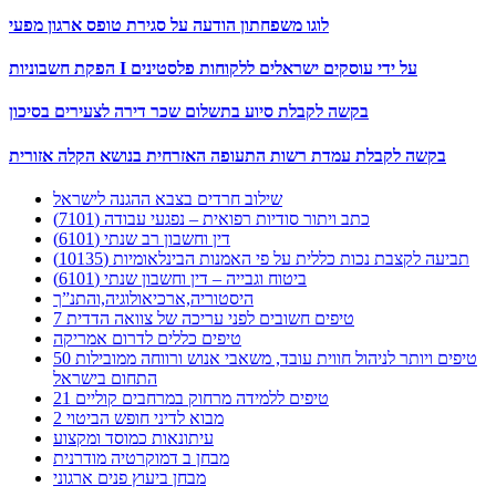
לוגו משפחתון הודעה על סגירת טופס ארגון מפעי
הפקת חשבוניות I על ידי עוסקים ישראלים ללקוחות פלסטינים
בקשה לקבלת סיוע בתשלום שכר דירה לצעירים בסיכון
בקשה לקבלת עמדת רשות התעופה האזרחית בנושא הקלה אזורית
שילוב חרדים בצבא ההגנה לישראל
כתב ויתור סודיות רפואית – נפגעי עבודה (7101)
דין וחשבון רב שנתי (6101)
תביעה לקצבת נכות כללית על פי האמנות הבינלאומיות (10135)
ביטוח וגבייה – דין וחשבון שנתי (6101)
היסטוריה,ארכיאולוגיה,והתנ”ך
7 טיפים חשובים לפני עריכה של צוואה הדדית
טיפים כללים לדרום אמריקה
50 טיפים ויותר לניהול חווית עובד, משאבי אנוש ורווחה ממובילות
התחום בישראל
21 טיפים ללמידה מרחוק במרחבים קוליים
מבוא לדיני חופש הביטוי 2
עיתונאות כמוסד ומקצוע
מבחן ב דמוקרטיה מודרנית
מבחן ביעוץ פנים ארגוני