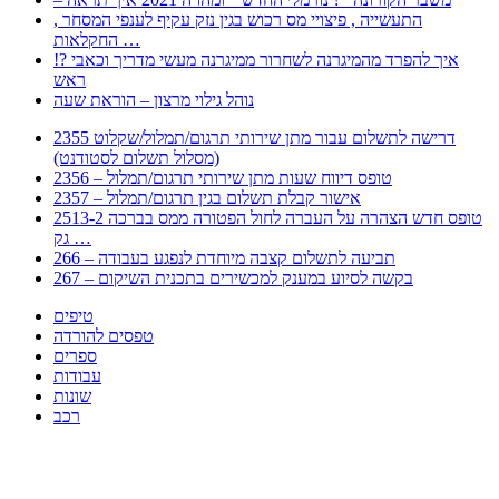
, התעשייה , פיצויי מס רכוש בגין נזק עקיף לענפי המסחר
החקלאות …
!? איך להפרד מהמיגרנה לשחרור ממיגרנה מעשי מדריך וכאבי
ראש
נוהל גילוי מרצון – הוראת שעה
2355 דרישה לתשלום עבור מתן שירותי תרגום/תמלול/שקלוט
(מסלול תשלום לסטודנט)
2356 – טופס דיווח שעות מתן שירותי תרגום/תמלול
2357 – אישור קבלת תשלום בגין תרגום/תמלול
2513-2 טופס חדש הצהרה על העברה לחול הפטורה ממס בברכה
גק …
266 – תביעה לתשלום קצבה מיוחדת לנפגע בעבודה
267 – בקשה לסיוע במענק למכשירים בתכנית השיקום
טיפים
טפסים להורדה
ספרים
עבודות
שונות
רכב
Huppert הינו אלגוריתם המחפש עבורכם מסמכים, מצגות, טפסים, ספרים, עבודות, מבחנים
וכל סוג מסמך שיכולילהקל על חיי היום יום. המנוע הוקם בכדי לחסוך לכם את המאמץ