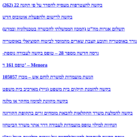
בקשה להצטרפות מעסיק להסדר על פי תקנה 22 (262)
בקשה לרישום ולהפעלת אוטובוס חדש
תשלום אגרות מה”ט (המכון הממשלתי להכשרה בטכנולוגיה ובמדע)
תגורר באוסטריה ותובע קצבת שארים מהמוסד לביטוח הסוציאלי באוסטריה
-גרסה חדשה מספר 28 – טופס בקשה לעבודה נוספת
טופס 161 ד’ – Menora
הגשת מועמדות למשרת לוחם אש – מכרז 105057
בקשה להזמנת תיק/ים בית משפט (נייר) מארכיב בית משפט
בקשה מקוונת למימון מחקר או מלגה
בקשה להמלצת משרד החקלאות להבאת מומחים זרים בתקופת הקורונה
הנחיות למילוי טופס מועמדות לעבודה דרך אתר משרד הביטחון