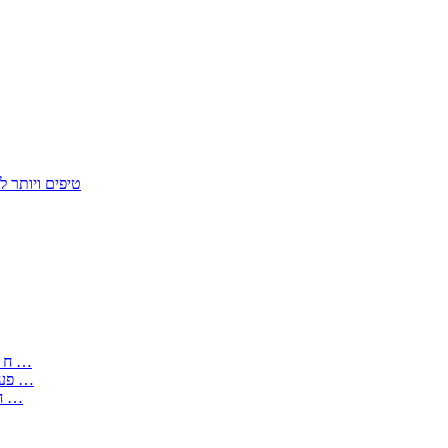
50 טיפים ויות
: בקשה לפטור מחובת התקנת מז;quot&ח 3 טופס מספר ים ב עותקים …
) ( פעמי להקלטת יצירות על מוצרים מכניים – טופס בקשה לאישור חד …
) 1998 ( לפי חוק חופש המידע התשנ;quot&ח – טופס בקשה לקבלת …