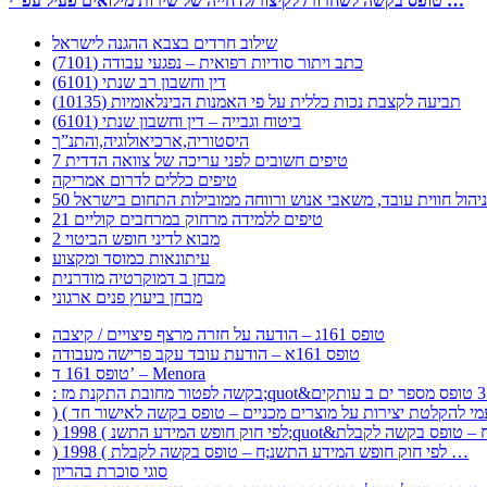
טופס בקשה לשחרור/ לקיצור/לדחייה של שירות מילואים פעיל עפ”י …
שילוב חרדים בצבא ההגנה לישראל
כתב ויתור סודיות רפואית – נפגעי עבודה (7101)
דין וחשבון רב שנתי (6101)
תביעה לקצבת נכות כללית על פי האמנות הבינלאומיות (10135)
ביטוח וגבייה – דין וחשבון שנתי (6101)
היסטוריה,ארכיאולוגיה,והתנ”ך
7 טיפים חשובים לפני עריכה של צוואה הדדית
טיפים כללים לדרום אמריקה
ר לניהול חווית עובד, משאבי אנוש ורווחה ממובילות התחום בישראל
21 טיפים ללמידה מרחוק במרחבים קוליים
מבוא לדיני חופש הביטוי 2
עיתונאות כמוסד ומקצוע
מבחן ב דמוקרטיה מודרנית
מבחן ביעוץ פנים ארגוני
טופס 161ג – הודעה על חזרה מרצף פיצויים / קיצבה
טופס 161א – הודעת עובד עקב פרישה מעבודה
טופס 161 ד’ – Menora
) 1998 ( לפי חוק חופש המידע התשנ;ח – טופס בקשה לקבלת …
סוגי סוכרת בהריון