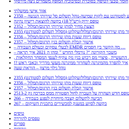
חומר טבעי לטיפול בסוכרת ובסיבוכיה המופק משמרים ניצה מירסקי
אזור אישי ממשלתי
 – מידע לסטודנט עם לקות שמיעה-נוהל תשלום סל שירותי הנגשה
טופס ירוק (רש”ל 18) בקשה להוצאת רישיון נהיגה
2352 – הצעת מחיר למתן שירותי תרגום/תמלול
עבור מתן שירותי תרגום/תמלול/שקלוט (מסלול תשלום לסטודנט)
2356 – טופס דיווח שעות מתן שירותי תרגום/תמלול
2357 – אישור קבלת תשלום בגין תרגום/תמלול
– לבעלי עסקים ובעולם העבודה EMDR מה הקשר בין חסמים …
– משבר הקורונה “? נורמלי החדש ” ומהו ה 2021 איך תראה
לענפי המסחר החקלאות …
!? איך להפרד מהמיגרנה לשחרור ממיגרנה מעשי מדריך וכאבי ראש
נוהל גילוי מרצון – הוראת שעה
עבור מתן שירותי תרגום/תמלול/שקלוט (מסלול תשלום לסטודנט)
2356 – טופס דיווח שעות מתן שירותי תרגום/תמלול
2357 – אישור קבלת תשלום בגין תרגום/תמלול
266 – תביעה לתשלום קצבה מיוחדת לנפגע בעבודה
267 – בקשה לסיוע במענק למכשירים בתכנית השיקום
טיפים
טפסים להורדה
ספרים
עבודות