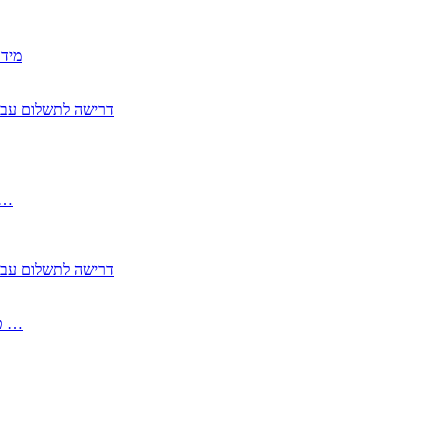
2350
2355 דרישה לתשלום 
, התעשייה , פיצויי מס רכוש בגין נזק עקיף 
2355 דרישה לתשלום 
2513-2 טופס חדש הצהרה על העברה לחול הפטורה ממס בברכה גק …