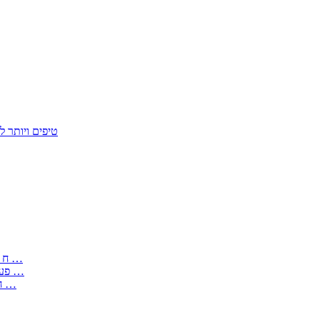
50 טיפים ויות
: בקשה לפטור מחובת התקנת מז;quot&ח 3 טופס מספר ים ב עותקים …
) ( פעמי להקלטת יצירות על מוצרים מכניים – טופס בקשה לאישור חד …
) 1998 ( לפי חוק חופש המידע התשנ;quot&ח – טופס בקשה לקבלת …