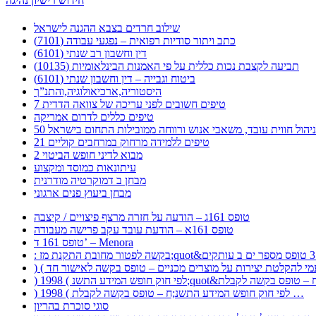
חידוש רישיון נהיגה
שילוב חרדים בצבא ההגנה לישראל
כתב ויתור סודיות רפואית – נפגעי עבודה (7101)
דין וחשבון רב שנתי (6101)
תביעה לקצבת נכות כללית על פי האמנות הבינלאומיות (10135)
ביטוח וגבייה – דין וחשבון שנתי (6101)
היסטוריה,ארכיאולוגיה,והתנ”ך
7 טיפים חשובים לפני עריכה של צוואה הדדית
טיפים כללים לדרום אמריקה
ר לניהול חווית עובד, משאבי אנוש ורווחה ממובילות התחום בישראל
21 טיפים ללמידה מרחוק במרחבים קוליים
מבוא לדיני חופש הביטוי 2
עיתונאות כמוסד ומקצוע
מבחן ב דמוקרטיה מודרנית
מבחן ביעוץ פנים ארגוני
טופס 161ג – הודעה על חזרה מרצף פיצויים / קיצבה
טופס 161א – הודעת עובד עקב פרישה מעבודה
טופס 161 ד’ – Menora
) 1998 ( לפי חוק חופש המידע התשנ;ח – טופס בקשה לקבלת …
סוגי סוכרת בהריון