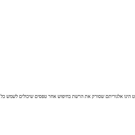
ד אשר מציג את בקשה לרישום כיועץ מס (טופס 2750), הופרט הינו אלגוריתם שסורק את הרשת בחיפוש אח