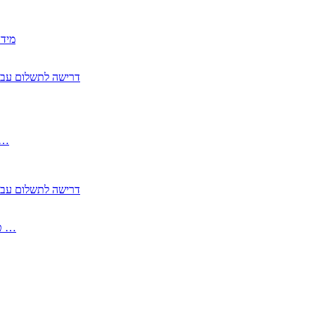
2350
2355 דרישה לתשלום 
, התעשייה , פיצויי מס רכוש בגין נזק עקיף 
2355 דרישה לתשלום 
2513-2 טופס חדש הצהרה על העברה לחול הפטורה ממס בברכה גק …