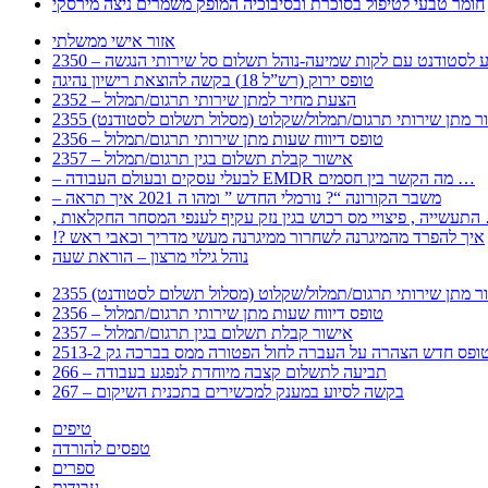
חומר טבעי לטיפול בסוכרת ובסיבוכיה המופק משמרים ניצה מירסקי
אזור אישי ממשלתי
 – מידע לסטודנט עם לקות שמיעה-נוהל תשלום סל שירותי הנגשה
טופס ירוק (רש”ל 18) בקשה להוצאת רישיון נהיגה
2352 – הצעת מחיר למתן שירותי תרגום/תמלול
עבור מתן שירותי תרגום/תמלול/שקלוט (מסלול תשלום לסטודנט)
2356 – טופס דיווח שעות מתן שירותי תרגום/תמלול
2357 – אישור קבלת תשלום בגין תרגום/תמלול
– לבעלי עסקים ובעולם העבודה EMDR מה הקשר בין חסמים …
– משבר הקורונה “? נורמלי החדש ” ומהו ה 2021 איך תראה
לענפי המסחר החקלאות …
!? איך להפרד מהמיגרנה לשחרור ממיגרנה מעשי מדריך וכאבי ראש
נוהל גילוי מרצון – הוראת שעה
עבור מתן שירותי תרגום/תמלול/שקלוט (מסלול תשלום לסטודנט)
2356 – טופס דיווח שעות מתן שירותי תרגום/תמלול
2357 – אישור קבלת תשלום בגין תרגום/תמלול
266 – תביעה לתשלום קצבה מיוחדת לנפגע בעבודה
267 – בקשה לסיוע במענק למכשירים בתכנית השיקום
טיפים
טפסים להורדה
ספרים
עבודות