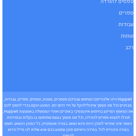
טפסים להורדה
ספרים
עבודות
שונות
רכב
Huppert הינו אלגוריתם המחפש עבורכם מסמכים, מצגות, טפסים, ספרים, עבודות,
מבחנים וכל סוג מסמך שיכולילהקל על חיי היום יום. המנוע הוקם בכדי לחסוך לכם
את המאמץ המייגע בחיפוש אינטנסיבי באתרים ואתרי הממשלה באמצעות Huppert,
תוכלו למצוא ספרים להורדה, וכל סוג מסמך בעצם שתחפצו בו בקלות ובמהירות.
האתר אינו אחראי לתוכן היות והוא נשאב בצורה אוטמטית, כל התוכן הנשאב חשוף
בצורה ציבורית לכל. במידה וראיתם תוכן שפוגע בכם אנא שלחו לנו מייל ונדאג
להסירו