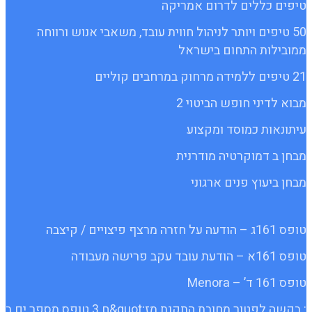
טיפים כללים לדרום אמריקה
50 טיפים ויותר לניהול חווית עובד, משאבי אנוש ורווחה
ממובילות התחום בישראל
21 טיפים ללמידה מרחוק במרחבים קוליים
מבוא לדיני חופש הביטוי 2
עיתונאות כמוסד ומקצוע
מבחן ב דמוקרטיה מודרנית
מבחן ביעוץ פנים ארגוני
טופס 161ג – הודעה על חזרה מרצף פיצויים / קיצבה
טופס 161א – הודעת עובד עקב פרישה מעבודה
טופס 161 ד’ – Menora
: בקשה לפטור מחובת התקנת מז;quot&ח 3 טופס מספר ים ב