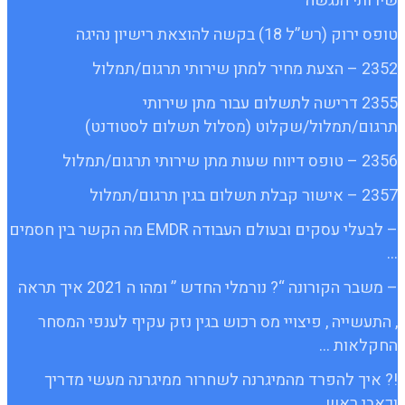
שירותי הנגשה
טופס ירוק (רש”ל 18) בקשה להוצאת רישיון נהיגה
2352 – הצעת מחיר למתן שירותי תרגום/תמלול
2355 דרישה לתשלום עבור מתן שירותי
תרגום/תמלול/שקלוט (מסלול תשלום לסטודנט)
2356 – טופס דיווח שעות מתן שירותי תרגום/תמלול
2357 – אישור קבלת תשלום בגין תרגום/תמלול
– לבעלי עסקים ובעולם העבודה EMDR מה הקשר בין חסמים
…
– משבר הקורונה “? נורמלי החדש ” ומהו ה 2021 איך תראה
, התעשייה , פיצויי מס רכוש בגין נזק עקיף לענפי המסחר
החקלאות …
!? איך להפרד מהמיגרנה לשחרור ממיגרנה מעשי מדריך
וכאבי ראש