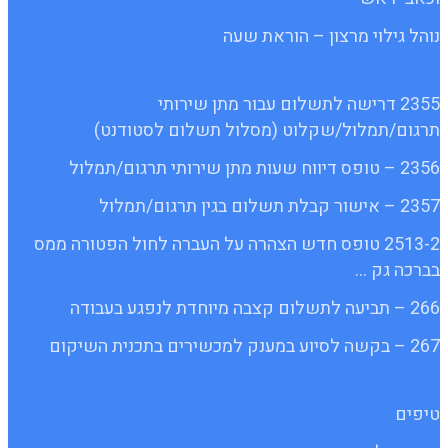
נוהל גילוי מרצון – הוראת שעה
2355 דרישה לתשלום עבור מתן שירותי
תרגום/תמלול/שקלוט (מסלול תשלום לסטודנט)
2356 – טופס דיווח שעות מתן שירותי תרגום/תמלול
2357 – אישור קבלת תשלום בגין תרגום/תמלול
2513-2 טופס חדש הצהרה על העברה לחול הפטורה ממס
בברכה גק …
266 – תביעה לתשלום קצבה מיוחדת לנפגע בעבודה
267 – בקשה לסיוע במענק למכשירים בתכנית השיקום
טיפים