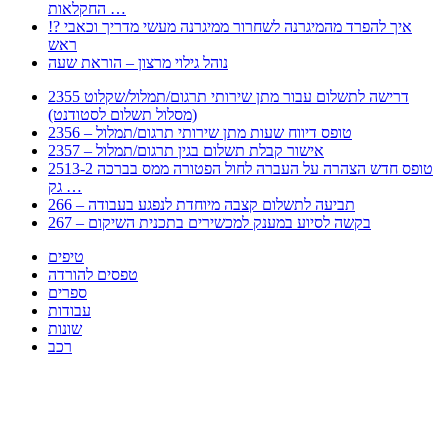
החקלאות …
!? איך להפרד מהמיגרנה לשחרור ממיגרנה מעשי מדריך וכאבי
ראש
נוהל גילוי מרצון – הוראת שעה
2355 דרישה לתשלום עבור מתן שירותי תרגום/תמלול/שקלוט
(מסלול תשלום לסטודנט)
2356 – טופס דיווח שעות מתן שירותי תרגום/תמלול
2357 – אישור קבלת תשלום בגין תרגום/תמלול
2513-2 טופס חדש הצהרה על העברה לחול הפטורה ממס בברכה
גק …
266 – תביעה לתשלום קצבה מיוחדת לנפגע בעבודה
267 – בקשה לסיוע במענק למכשירים בתכנית השיקום
טיפים
טפסים להורדה
ספרים
עבודות
שונות
רכב
Huppert הינו אלגוריתם המחפש עבורכם מסמכים, מצגות, טפסים, ספרים, עבודות, מבחנים
וכל סוג מסמך שיכולילהקל על חיי היום יום. המנוע הוקם בכדי לחסוך לכם את המאמץ
המייגע בחיפוש אינטנסיבי באתרים ואתרי הממשלה באמצעות Huppert, תוכלו למצוא
ספרים להורדה, וכל סוג מסמך בעצם שתחפצו בו בקלות ובמהירות. האתר אינו אחראי לתוכן