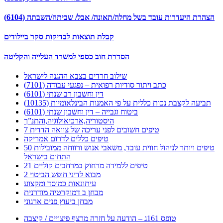
הצהרת היעדרות עובד בשל מחלה/תאונה/ אבל/ שביתה/השבתה (6104)
קבלת תוצאות לבדיקות סקר ביילודים
הסדרת חוב כספי למשרד העלייה והקליטה
שילוב חרדים בצבא ההגנה לישראל
כתב ויתור סודיות רפואית – נפגעי עבודה (7101)
דין וחשבון רב שנתי (6101)
תביעה לקצבת נכות כללית על פי האמנות הבינלאומיות (10135)
ביטוח וגבייה – דין וחשבון שנתי (6101)
היסטוריה,ארכיאולוגיה,והתנ”ך
7 טיפים חשובים לפני עריכה של צוואה הדדית
טיפים כללים לדרום אמריקה
50 טיפים ויותר לניהול חווית עובד, משאבי אנוש ורווחה ממובילות
התחום בישראל
21 טיפים ללמידה מרחוק במרחבים קוליים
מבוא לדיני חופש הביטוי 2
עיתונאות כמוסד ומקצוע
מבחן ב דמוקרטיה מודרנית
מבחן ביעוץ פנים ארגוני
טופס 161ג – הודעה על חזרה מרצף פיצויים / קיצבה