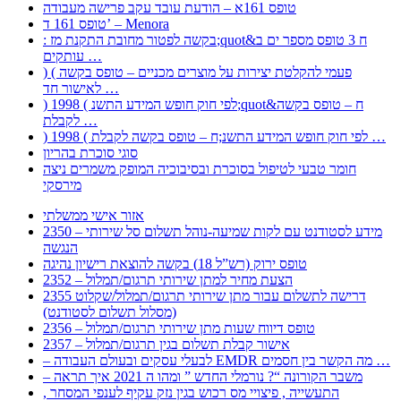
טופס 161א – הודעת עובד עקב פרישה מעבודה
טופס 161 ד’ – Menora
: בקשה לפטור מחובת התקנת מז;quot&ח 3 טופס מספר ים ב
עותקים …
) ( פעמי להקלטת יצירות על מוצרים מכניים – טופס בקשה
לאישור חד …
) 1998 ( לפי חוק חופש המידע התשנ;quot&ח – טופס בקשה
לקבלת …
) 1998 ( לפי חוק חופש המידע התשנ;ח – טופס בקשה לקבלת …
סוגי סוכרת בהריון
חומר טבעי לטיפול בסוכרת ובסיבוכיה המופק משמרים ניצה
מירסקי
אזור אישי ממשלתי
2350 – מידע לסטודנט עם לקות שמיעה-נוהל תשלום סל שירותי
הנגשה
טופס ירוק (רש”ל 18) בקשה להוצאת רישיון נהיגה
2352 – הצעת מחיר למתן שירותי תרגום/תמלול
2355 דרישה לתשלום עבור מתן שירותי תרגום/תמלול/שקלוט
(מסלול תשלום לסטודנט)
2356 – טופס דיווח שעות מתן שירותי תרגום/תמלול
2357 – אישור קבלת תשלום בגין תרגום/תמלול
– לבעלי עסקים ובעולם העבודה EMDR מה הקשר בין חסמים …
– משבר הקורונה “? נורמלי החדש ” ומהו ה 2021 איך תראה
, התעשייה , פיצויי מס רכוש בגין נזק עקיף לענפי המסחר