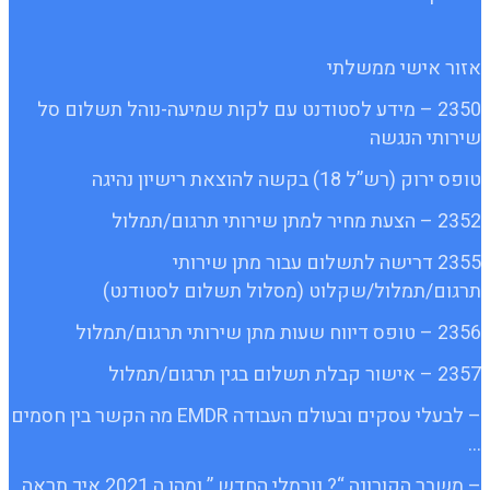
אזור אישי ממשלתי
2350 – מידע לסטודנט עם לקות שמיעה-נוהל תשלום סל
שירותי הנגשה
טופס ירוק (רש”ל 18) בקשה להוצאת רישיון נהיגה
2352 – הצעת מחיר למתן שירותי תרגום/תמלול
2355 דרישה לתשלום עבור מתן שירותי
תרגום/תמלול/שקלוט (מסלול תשלום לסטודנט)
2356 – טופס דיווח שעות מתן שירותי תרגום/תמלול
2357 – אישור קבלת תשלום בגין תרגום/תמלול
– לבעלי עסקים ובעולם העבודה EMDR מה הקשר בין חסמים
…
– משבר הקורונה “? נורמלי החדש ” ומהו ה 2021 איך תראה