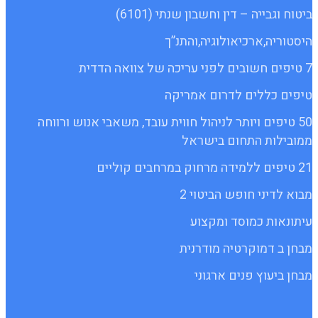
ביטוח וגבייה – דין וחשבון שנתי (6101)
היסטוריה,ארכיאולוגיה,והתנ”ך
7 טיפים חשובים לפני עריכה של צוואה הדדית
טיפים כללים לדרום אמריקה
50 טיפים ויותר לניהול חווית עובד, משאבי אנוש ורווחה
ממובילות התחום בישראל
21 טיפים ללמידה מרחוק במרחבים קוליים
מבוא לדיני חופש הביטוי 2
עיתונאות כמוסד ומקצוע
מבחן ב דמוקרטיה מודרנית
מבחן ביעוץ פנים ארגוני