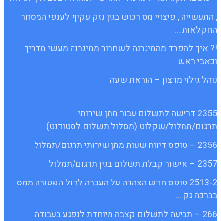
, התעשייה , פיצויי מס רכוש בגין נזק עקיף לענפי המסחר
החקלאות …
!? איך להפרד מהמיגרנה לשחרור ממיגרנה מעשי מדריך
וכאבי ראש
נוהל גילוי מרצון – הוראת שעה
2355 דרישה לתשלום עבור מתן שירותי
תרגום/תמלול/שקלוט (מסלול תשלום לסטודנט)
2356 – טופס דיווח שעות מתן שירותי תרגום/תמלול
2357 – אישור קבלת תשלום בגין תרגום/תמלול
2513-2 טופס חדש הצהרה על העברה לחול הפטורה ממס
בברכה גק …
266 – תביעה לתשלום קצבה מיוחדת לנפגע בעבודה