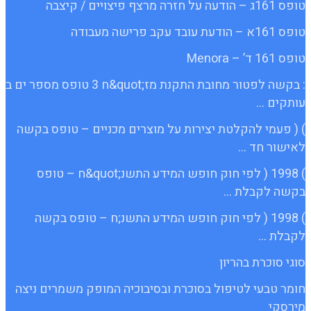
טופס 161ג – הודעה על חזרה מרצף פיצויים / קיצבה
טופס 161א – הודעת עובד עקב פרישה מעבודה
טופס 161 ד’ – Menora
: בקשה לפטור מחובת התקנת מז;quot&ח 3 טופס מספר ים ב
עותקים …
) ( פעמי להקלטת יצירות על מוצרים מכניים – טופס בקשה
לאישור חד …
) 1998 ( לפי חוק חופש המידע התשנ;quot&ח – טופס
בקשה לקבלת …
) 1998 ( לפי חוק חופש המידע התשנ;ח – טופס בקשה
לקבלת …
סוגי סוכרת בהריון
חומר טבעי לטיפול בסוכרת ובסיבוכיה המופק משמרים ניצה
מירסקי