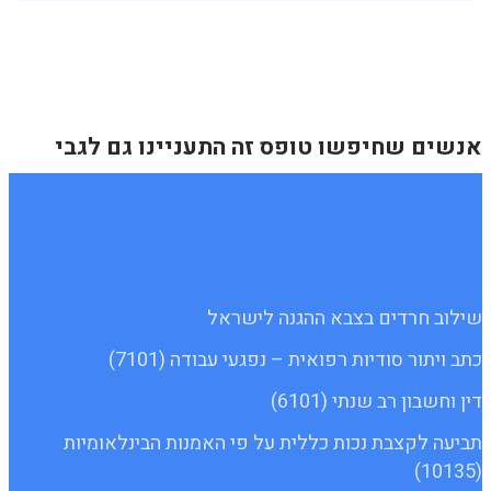
אנשים שחיפשו טופס זה התעניינו גם לגבי
שילוב חרדים בצבא ההגנה לישראל
כתב ויתור סודיות רפואית – נפגעי עבודה (7101)
דין וחשבון רב שנתי (6101)
תביעה לקצבת נכות כללית על פי האמנות הבינלאומיות
(10135)