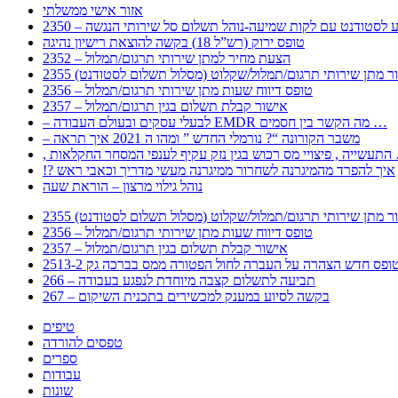
אזור אישי ממשלתי
 – מידע לסטודנט עם לקות שמיעה-נוהל תשלום סל שירותי הנגשה
טופס ירוק (רש”ל 18) בקשה להוצאת רישיון נהיגה
2352 – הצעת מחיר למתן שירותי תרגום/תמלול
עבור מתן שירותי תרגום/תמלול/שקלוט (מסלול תשלום לסטודנט)
2356 – טופס דיווח שעות מתן שירותי תרגום/תמלול
2357 – אישור קבלת תשלום בגין תרגום/תמלול
– לבעלי עסקים ובעולם העבודה EMDR מה הקשר בין חסמים …
– משבר הקורונה “? נורמלי החדש ” ומהו ה 2021 איך תראה
לענפי המסחר החקלאות …
!? איך להפרד מהמיגרנה לשחרור ממיגרנה מעשי מדריך וכאבי ראש
נוהל גילוי מרצון – הוראת שעה
עבור מתן שירותי תרגום/תמלול/שקלוט (מסלול תשלום לסטודנט)
2356 – טופס דיווח שעות מתן שירותי תרגום/תמלול
2357 – אישור קבלת תשלום בגין תרגום/תמלול
266 – תביעה לתשלום קצבה מיוחדת לנפגע בעבודה
267 – בקשה לסיוע במענק למכשירים בתכנית השיקום
טיפים
טפסים להורדה
ספרים
עבודות
שונות