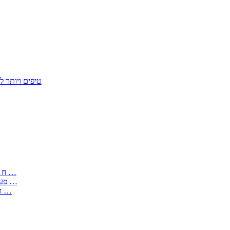
50 טיפים ויות
: בקשה לפטור מחובת התקנת מז;quot&ח 3 טופס מספר ים ב עותקים …
) ( פעמי להקלטת יצירות על מוצרים מכניים – טופס בקשה לאישור חד …
) 1998 ( לפי חוק חופש המידע התשנ;quot&ח – טופס בקשה לקבלת …