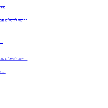
2350
2355 דרישה לתשלום 
, התעשייה , פיצויי מס רכוש בגין נזק עקיף 
2355 דרישה לתשלום 
2513-2 טופס חדש הצהרה על העברה לחול הפטורה ממס בברכה גק …