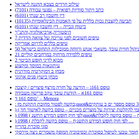
שילוב חרדים בצבא ההגנה לישראל
כתב ויתור סודיות רפואית – נפגעי עבודה (7101)
דין וחשבון רב שנתי (6101)
תביעה לקצבת נכות כללית על פי האמנות הבינלאומיות (10135)
ביטוח וגבייה – דין וחשבון שנתי (6101)
היסטוריה,ארכיאולוגיה,והתנ”ך
7 טיפים חשובים לפני עריכה של צוואה הדדית
טיפים כללים לדרום אמריקה
ר לניהול חווית עובד, משאבי אנוש ורווחה ממובילות התחום בישראל
21 טיפים ללמידה מרחוק במרחבים קוליים
מבוא לדיני חופש הביטוי 2
עיתונאות כמוסד ומקצוע
מבחן ב דמוקרטיה מודרנית
מבחן ביעוץ פנים ארגוני
טופס 161ג – הודעה על חזרה מרצף פיצויים / קיצבה
טופס 161א – הודעת עובד עקב פרישה מעבודה
טופס 161 ד’ – Menora
) 1998 ( לפי חוק חופש המידע התשנ;ח – טופס בקשה לקבלת …
סוגי סוכרת בהריון
חומר טבעי לטיפול בסוכרת ובסיבוכיה המופק משמרים ניצה מירסקי