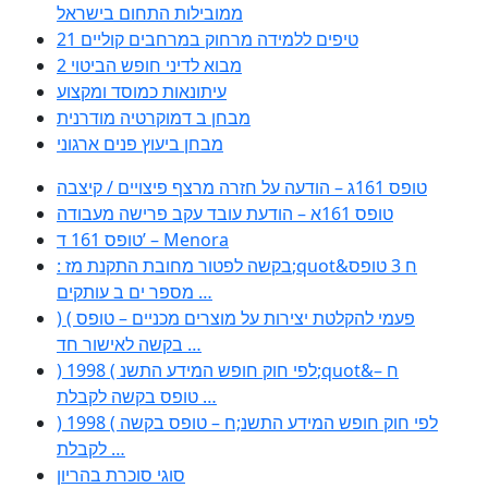
ממובילות התחום בישראל
21 טיפים ללמידה מרחוק במרחבים קוליים
מבוא לדיני חופש הביטוי 2
עיתונאות כמוסד ומקצוע
מבחן ב דמוקרטיה מודרנית
מבחן ביעוץ פנים ארגוני
טופס 161ג – הודעה על חזרה מרצף פיצויים / קיצבה
טופס 161א – הודעת עובד עקב פרישה מעבודה
טופס 161 ד’ – Menora
: בקשה לפטור מחובת התקנת מז;quot&ח 3 טופס
מספר ים ב עותקים …
) ( פעמי להקלטת יצירות על מוצרים מכניים – טופס
בקשה לאישור חד …
) 1998 ( לפי חוק חופש המידע התשנ;quot&ח –
טופס בקשה לקבלת …
) 1998 ( לפי חוק חופש המידע התשנ;ח – טופס בקשה
לקבלת …
סוגי סוכרת בהריון