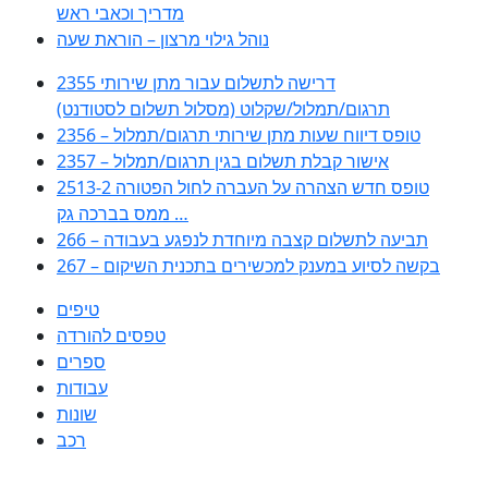
מדריך וכאבי ראש
נוהל גילוי מרצון – הוראת שעה
2355 דרישה לתשלום עבור מתן שירותי
תרגום/תמלול/שקלוט (מסלול תשלום לסטודנט)
2356 – טופס דיווח שעות מתן שירותי תרגום/תמלול
2357 – אישור קבלת תשלום בגין תרגום/תמלול
2513-2 טופס חדש הצהרה על העברה לחול הפטורה
ממס בברכה גק …
266 – תביעה לתשלום קצבה מיוחדת לנפגע בעבודה
267 – בקשה לסיוע במענק למכשירים בתכנית השיקום
טיפים
טפסים להורדה
ספרים
עבודות
שונות
רכב
Huppert הינו אלגוריתם המחפש עבורכם מסמכים, מצגות, טפסים, ספרים,