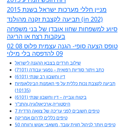
מניין חללי מערכות ישראל בשנת 2015
תביעה לקצבת זקנה מהולנד (in 202)
סיוע למשפחות שחוו אובדן של בני משפחה
בעקבות רצח או הריגה
טופס הצעה סופי- הגנה עצמית פלוס 08 02
09 להדפסה בלי מילוי
שילוב חרדים בצבא ההגנה לישראל
כתב ויתור סודיות רפואית – נפגעי עבודה (7101)
דין וחשבון רב שנתי (6101)
תביעה לקצבת נכות כללית על פי האמנות הבינלאומיות
(10135)
ביטוח וגבייה – דין וחשבון שנתי (6101)
היסטוריה,ארכיאולוגיה,והתנ”ך
7 טיפים חשובים לפני עריכה של צוואה הדדית
טיפים כללים לדרום אמריקה
50 טיפים ויותר לניהול חווית עובד, משאבי אנוש ורווחה