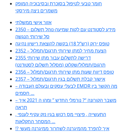
חומר טבעי לטיפול בסוכרת ובסיבוכיה המופק
משמרים ניצה מירסקי
אזור אישי ממשלתי
2350 – מידע לסטודנט עם לקות שמיעה-נוהל תשלום
סל שירותי הנגשה
טופס ירוק (רש”ל 18) בקשה להוצאת רישיון נהיגה
2352 – הצעת מחיר למתן שירותי תרגום/תמלול
2355 דרישה לתשלום עבור מתן שירותי
תרגום/תמלול/שקלוט (מסלול תשלום לסטודנט)
2356 – טופס דיווח שעות מתן שירותי תרגום/תמלול
2357 – אישור קבלת תשלום בגין תרגום/תמלול
– לבעלי עסקים ובעולם העבודה EMDR מה הקשר בין
חסמים …
– משבר הקורונה “? נורמלי החדש ” ומהו ה 2021 איך
תראה
, התעשייה , פיצויי מס רכוש בגין נזק עקיף לענפי
המסחר החקלאות …
!? איך להפרד מהמיגרנה לשחרור ממיגרנה מעשי