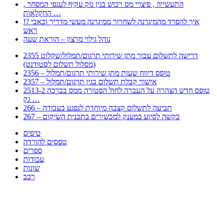
, התעשייה , פיצויי מס רכוש בגין נזק עקיף לענפי המסחר
החקלאות …
!? איך להפרד מהמיגרנה לשחרור ממיגרנה מעשי מדריך וכאבי
ראש
נוהל גילוי מרצון – הוראת שעה
2355 דרישה לתשלום עבור מתן שירותי תרגום/תמלול/שקלוט
(מסלול תשלום לסטודנט)
2356 – טופס דיווח שעות מתן שירותי תרגום/תמלול
2357 – אישור קבלת תשלום בגין תרגום/תמלול
2513-2 טופס חדש הצהרה על העברה לחול הפטורה ממס בברכה
גק …
266 – תביעה לתשלום קצבה מיוחדת לנפגע בעבודה
267 – בקשה לסיוע במענק למכשירים בתכנית השיקום
טיפים
טפסים להורדה
ספרים
עבודות
שונות
רכב
Huppert הינו אלגוריתם המחפש עבורכם מסמכים, מצגות, טפסים, ספרים, עבודות, מבחנים
וכל סוג מסמך שיכולילהקל על חיי היום יום. המנוע הוקם בכדי לחסוך לכם את המאמץ
המייגע בחיפוש אינטנסיבי באתרים ואתרי הממשלה באמצעות Huppert, תוכלו למצוא