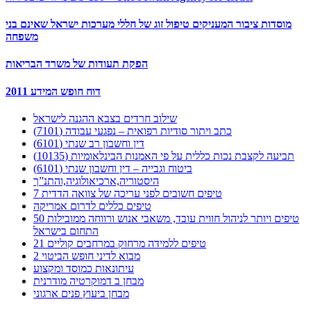
מוסדות ציבור המעניקים טיפול זוג של חללי מערכות ישראל שאינם בני
משפחה
הפקת תעודות של משרד הבריאות
דוח חופש המידע 2011
שילוב חרדים בצבא ההגנה לישראל
כתב ויתור סודיות רפואית – נפגעי עבודה (7101)
דין וחשבון רב שנתי (6101)
תביעה לקצבת נכות כללית על פי האמנות הבינלאומיות (10135)
ביטוח וגבייה – דין וחשבון שנתי (6101)
היסטוריה,ארכיאולוגיה,והתנ”ך
7 טיפים חשובים לפני עריכה של צוואה הדדית
טיפים כללים לדרום אמריקה
50 טיפים ויותר לניהול חווית עובד, משאבי אנוש ורווחה ממובילות
התחום בישראל
21 טיפים ללמידה מרחוק במרחבים קוליים
מבוא לדיני חופש הביטוי 2
עיתונאות כמוסד ומקצוע
מבחן ב דמוקרטיה מודרנית
מבחן ביעוץ פנים ארגוני