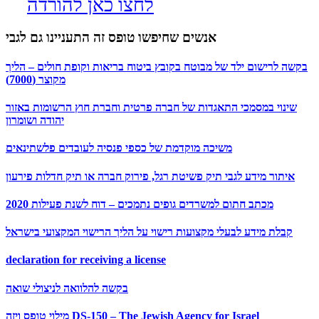
לחצו כאן להורדה
אנשים שחיפשו טופס זה התעניינו גם לגבי
בקשה לרישום ילד של מבוטח בקובץ ביטוח בריאות וקופת חולים – הליך
מקוצר (7000)
שינוי במסמכי התאגדות של חברה פרטית וחברת חוץ הרשומות באזור
יהודה ושומרון
משיכה מוקדמת של כספי פנסיה לעובדים פלשתינאים
איתור מידע לגבי תיק פשיטת רגל, פירוק חברה או תיק חדלות פירעון
מכתב חתום למשרדים גופים נתמכים – דוח לשנת פעילות 2020
קבלת מידע לבעלי מקצועות רישוי על הליך הרישוי המקצועי בישראל
declaration for receiving a license
בקשה להלוואה לניצולי שואה
מילוי טופס ויזה DS-150 – The Jewish Agency for Israel