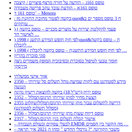
טופס 161ג – הודעה על חזרה מרצף פיצויים / קיצבה
טופס 161א – הודעת עובד עקב פרישה מעבודה
טופס 161 ד’ – Menora
: בקשה לפטור מחובת התקנת מז;quot&ח 3 טופס מספר ים ב
עותקים …
) ( פעמי להקלטת יצירות על מוצרים מכניים – טופס בקשה
לאישור חד …
) 1998 ( לפי חוק חופש המידע התשנ;quot&ח – טופס בקשה
לקבלת …
) 1998 ( לפי חוק חופש המידע התשנ;ח – טופס בקשה לקבלת …
סוגי סוכרת בהריון
חומר טבעי לטיפול בסוכרת ובסיבוכיה המופק משמרים ניצה
מירסקי
אזור אישי ממשלתי
2350 – מידע לסטודנט עם לקות שמיעה-נוהל תשלום סל שירותי
הנגשה
טופס ירוק (רש”ל 18) בקשה להוצאת רישיון נהיגה
2352 – הצעת מחיר למתן שירותי תרגום/תמלול
2355 דרישה לתשלום עבור מתן שירותי תרגום/תמלול/שקלוט
(מסלול תשלום לסטודנט)
2356 – טופס דיווח שעות מתן שירותי תרגום/תמלול
2357 – אישור קבלת תשלום בגין תרגום/תמלול
– לבעלי עסקים ובעולם העבודה EMDR מה הקשר בין חסמים …
– משבר הקורונה “? נורמלי החדש ” ומהו ה 2021 איך תראה