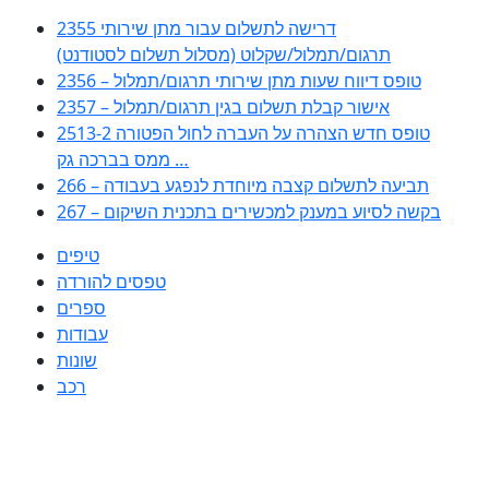
2355 דרישה לתשלום עבור מתן שירותי
תרגום/תמלול/שקלוט (מסלול תשלום לסטודנט)
2356 – טופס דיווח שעות מתן שירותי תרגום/תמלול
2357 – אישור קבלת תשלום בגין תרגום/תמלול
2513-2 טופס חדש הצהרה על העברה לחול הפטורה
ממס בברכה גק …
266 – תביעה לתשלום קצבה מיוחדת לנפגע בעבודה
267 – בקשה לסיוע במענק למכשירים בתכנית השיקום
טיפים
טפסים להורדה
ספרים
עבודות
שונות
רכב
Huppert הינו אלגוריתם המחפש עבורכם מסמכים, מצגות, טפסים, ספרים,
עבודות, מבחנים וכל סוג מסמך שיכולילהקל על חיי היום יום. המנוע הוקם בכדי
לחסוך לכם את המאמץ המייגע בחיפוש אינטנסיבי באתרים ואתרי הממשלה