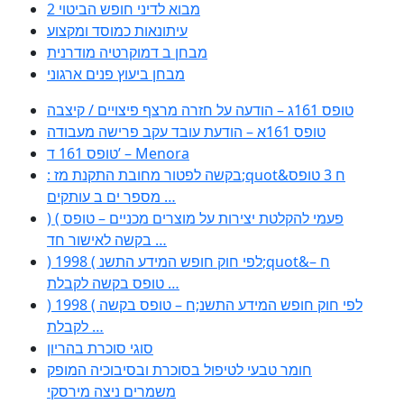
מבוא לדיני חופש הביטוי 2
עיתונאות כמוסד ומקצוע
מבחן ב דמוקרטיה מודרנית
מבחן ביעוץ פנים ארגוני
טופס 161ג – הודעה על חזרה מרצף פיצויים / קיצבה
טופס 161א – הודעת עובד עקב פרישה מעבודה
טופס 161 ד’ – Menora
: בקשה לפטור מחובת התקנת מז;quot&ח 3 טופס
מספר ים ב עותקים …
) ( פעמי להקלטת יצירות על מוצרים מכניים – טופס
בקשה לאישור חד …
) 1998 ( לפי חוק חופש המידע התשנ;quot&ח –
טופס בקשה לקבלת …
) 1998 ( לפי חוק חופש המידע התשנ;ח – טופס בקשה
לקבלת …
סוגי סוכרת בהריון
חומר טבעי לטיפול בסוכרת ובסיבוכיה המופק
משמרים ניצה מירסקי