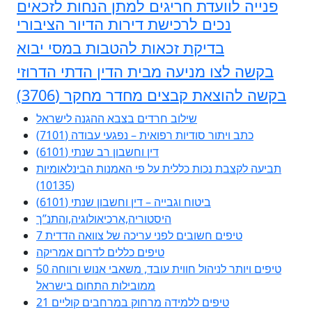
פנייה לוועדת חריגים למתן הנחות לזכאים
נכים לרכישת דירות הדיור הציבורי
בדיקת זכאות להטבות במסי יבוא
בקשה לצו מניעה מבית הדין הדתי הדרוזי
בקשה להוצאת קבצים מחדר מחקר (3706)
שילוב חרדים בצבא ההגנה לישראל
כתב ויתור סודיות רפואית – נפגעי עבודה (7101)
דין וחשבון רב שנתי (6101)
תביעה לקצבת נכות כללית על פי האמנות הבינלאומיות
(10135)
ביטוח וגבייה – דין וחשבון שנתי (6101)
היסטוריה,ארכיאולוגיה,והתנ”ך
7 טיפים חשובים לפני עריכה של צוואה הדדית
טיפים כללים לדרום אמריקה
50 טיפים ויותר לניהול חווית עובד, משאבי אנוש ורווחה
ממובילות התחום בישראל
21 טיפים ללמידה מרחוק במרחבים קוליים