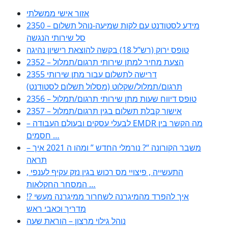
אזור אישי ממשלתי
2350 – מידע לסטודנט עם לקות שמיעה-נוהל תשלום
סל שירותי הנגשה
טופס ירוק (רש”ל 18) בקשה להוצאת רישיון נהיגה
2352 – הצעת מחיר למתן שירותי תרגום/תמלול
2355 דרישה לתשלום עבור מתן שירותי
תרגום/תמלול/שקלוט (מסלול תשלום לסטודנט)
2356 – טופס דיווח שעות מתן שירותי תרגום/תמלול
2357 – אישור קבלת תשלום בגין תרגום/תמלול
– לבעלי עסקים ובעולם העבודה EMDR מה הקשר בין
חסמים …
– משבר הקורונה “? נורמלי החדש ” ומהו ה 2021 איך
תראה
, התעשייה , פיצויי מס רכוש בגין נזק עקיף לענפי
המסחר החקלאות …
!? איך להפרד מהמיגרנה לשחרור ממיגרנה מעשי
מדריך וכאבי ראש
נוהל גילוי מרצון – הוראת שעה