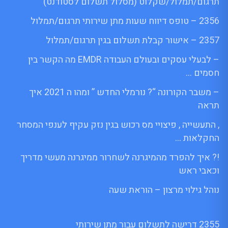
תרגום/תמלול/שקלוט (מסלול תשלום לסטודנט)
2356 – טופס דיווח שעות מתן שירותי תרגום/תמלול
2357 – אישור קבלת תשלום בגין תרגום/תמלול
– לבעלי עסקים ובעולם העבודה EMDR מה הקשר בין
חסמים …
– משבר הקורונה “? נורמלי החדש ” ומהו ה 2021 איך
תראה
, התעשייה , פיצויי מס רכוש בגין נזק עקיף לענפי המסחר
החקלאות …
!? איך להפרד מהמיגרנה לשחרור ממיגרנה מעשי מדריך
וכאבי ראש
נוהל גילוי מרצון – הוראת שעה
2355 דרישה לתשלום עבור מתן שירותי