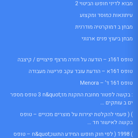
מבוא לדיני חופש הביטוי 2
עיתונאות כמוסד ומקצוע
מבחן ב דמוקרטיה מודרנית
מבחן ביעוץ פנים ארגוני
טופס 161ג – הודעה על חזרה מרצף פיצויים / קיצבה
טופס 161א – הודעת עובד עקב פרישה מעבודה
טופס 161 ד’ – Menora
: בקשה לפטור מחובת התקנת מז;quot&ח 3 טופס מספר
ים ב עותקים …
) ( פעמי להקלטת יצירות על מוצרים מכניים – טופס
בקשה לאישור חד …
) 1998 ( לפי חוק חופש המידע התשנ;quot&ח – טופס