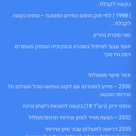
בקשה לקבלת …
) 1998 ( לפי חוק חופש המידע התשנ;ח – טופס בקשה
לקבלת …
סוגי סוכרת בהריון
חומר טבעי לטיפול בסוכרת ובסיבוכיה המופק משמרים
ניצה מירסקי
אזור אישי ממשלתי
2350 – מידע לסטודנט עם לקות שמיעה-נוהל תשלום סל
שירותי הנגשה
טופס ירוק (רש”ל 18) בקשה להוצאת רישיון נהיגה
2352 – הצעת מחיר למתן שירותי תרגום/תמלול
2355 דרישה לתשלום עבור מתן שירותי