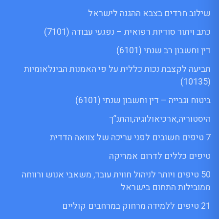
שילוב חרדים בצבא ההגנה לישראל
כתב ויתור סודיות רפואית – נפגעי עבודה (7101)
דין וחשבון רב שנתי (6101)
תביעה לקצבת נכות כללית על פי האמנות הבינלאומיות
(10135)
ביטוח וגבייה – דין וחשבון שנתי (6101)
היסטוריה,ארכיאולוגיה,והתנ”ך
7 טיפים חשובים לפני עריכה של צוואה הדדית
טיפים כללים לדרום אמריקה
50 טיפים ויותר לניהול חווית עובד, משאבי אנוש ורווחה
ממובילות התחום בישראל
21 טיפים ללמידה מרחוק במרחבים קוליים