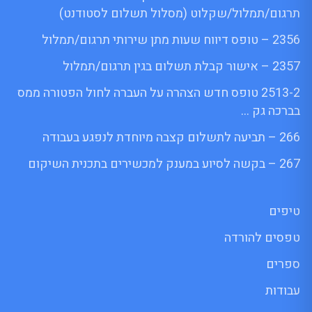
תרגום/תמלול/שקלוט (מסלול תשלום לסטודנט)
2356 – טופס דיווח שעות מתן שירותי תרגום/תמלול
2357 – אישור קבלת תשלום בגין תרגום/תמלול
2513-2 טופס חדש הצהרה על העברה לחול הפטורה ממס
בברכה גק …
266 – תביעה לתשלום קצבה מיוחדת לנפגע בעבודה
267 – בקשה לסיוע במענק למכשירים בתכנית השיקום
טיפים
טפסים להורדה
ספרים
עבודות