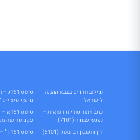
שילוב חרדים בצבא ההגנה
טופס 1
לישראל
מרצף פיצויים /
כתב ויתור סודיות רפואית –
טופס 61
נפגעי עבודה (7101)
עקב פרישה מע
דין וחשבון רב שנתי (6101)
טופס 161 ד’ – Menora