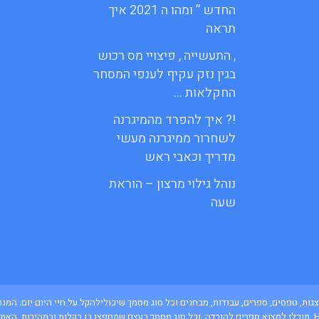
החדש ” ומהו ה 2021 איך
תראה
, התעשייה , פיצויי מס רכוש
בגין נזק עקיף לענפי המסחר
החקלאות …
!? איך להפרד מהמיגרנה
לשחרור ממיגרנה מעשי
מדריך וכאבי ראש
נוהל גילוי מרצון – הוראת
שעה
ם, מצגות, טפסים, ספרים, עבודות, מבחנים וכל סוג מסמך שיכולילהקל על חיי היום יום. 
אינטנסיבי באתרים ואתרי הממשלה באמצעות Huppert, תוכלו למצוא ספרים להורדה, וכל סוג מסמך בעצם שתחפצו בו בקל