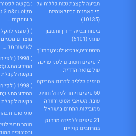
תביעה לקצבת נכות כללית על
: בקשה לפטור 
פי האמנות הבינלאומיות
מז;
(10135)
ב עותקים …
ביטוח וגבייה – דין וחשבון
) ( פעמי להקלט
שנתי (6101)
מוצרים מכניים
לאישור חד …
היסטוריה,ארכיאולוגיה,והתנ”ך
) 1998 ( ל
7 טיפים חשובים לפני עריכה
של צוואה הדדית
בקשה לקבלת 
טיפים כללים לדרום אמריקה
) 1998 ( ל
50 טיפים ויותר לניהול חווית
המידע התשנ;ח 
עובד, משאבי אנוש ורווחה
בקשה לקבלת 
ממובילות התחום בישראל
סוגי סוכרת בהרי
21 טיפים ללמידה מרחוק
חומר טבעי לטי
במרחבים קוליים
ובסיבוכיה המו