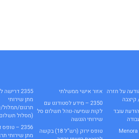
16ג – הודעה על חזרה
אזור אישי ממשלתי
2355 דרישה
 קיצבה
מתן שירותי
2350 – מידע לסטודנט עם
תרגום/תמלול/
1א – הודעת עובד
לקות שמיעה-נוהל תשלום סל
(מסלול תשלום 
בודה
שירותי הנגשה
2356 – טופס
טופס ירוק (רש”ל 18) בקשה
מתן שירותי תר