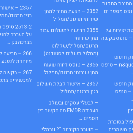
להוצאת רישיון נהיגה
מחובת התקנת
2357 – איש
quot&ח 3 טופס מספר ים
2352 – הצעת מחיר למתן
בגין תרגום/תמל
שירותי תרגום/תמלול
2513-2 ט
ת יצירות על
2355 דרישה לתשלום עבור
על העברה לחול
 – טופס בקשה
מתן שירותי
בברכה גק …
תרגום/תמלול/שקלוט
(מסלול תשלום לסטודנט)
266 – תביעה
פי חוק חופש
מיוחדת לנפגע 
המידע התשנ;quot&ח – טופס
2356 – טופס דיווח שעות
…
מתן שירותי תרגום/תמלול
267 – בקשה 
למכשירים בתכנ
פי חוק חופש
2357 – אישור קבלת תשלום
– טופס
בגין תרגום/תמלול
…
– לבעלי עסקים ובעולם
ון
העבודה EMDR מה הקשר בין
חסמים …
פול בסוכרת
פק משמרים
– משבר הקורונה “? נורמלי