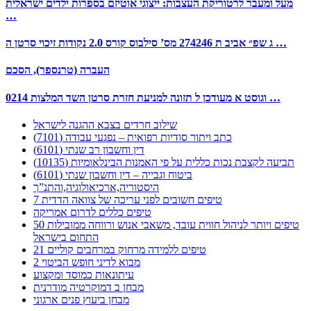
מעל ומעבר לרטוריקת העצבות: ייצוגי אוטיזם בספרות ילדים ישראלית
…
ג שפ״ אביב ת 274246 מס’ סילבוס קורס 2.0 נקודות זיכוי סרטן ה …
העברה (טרנספר), הסכם
0214 וגוסט א מעודכן ל תזונה למניעת חזרת סרטן השד המלצות …
שילוב חרדים בצבא ההגנה לישראל
כתב ויתור סודיות רפואית – נפגעי עבודה (7101)
דין וחשבון רב שנתי (6101)
תביעה לקצבת נכות כללית על פי האמנות הבינלאומיות (10135)
ביטוח וגבייה – דין וחשבון שנתי (6101)
היסטוריה,ארכיאולוגיה,והתנ”ך
7 טיפים חשובים לפני עריכה של צוואה הדדית
טיפים כללים לדרום אמריקה
50 טיפים ויותר לניהול חווית עובד, משאבי אנוש ורווחה ממובילות
התחום בישראל
21 טיפים ללמידה מרחוק במרחבים קוליים
מבוא לדיני חופש הביטוי 2
עיתונאות כמוסד ומקצוע
מבחן ב דמוקרטיה מודרנית
מבחן ביעוץ פנים ארגוני