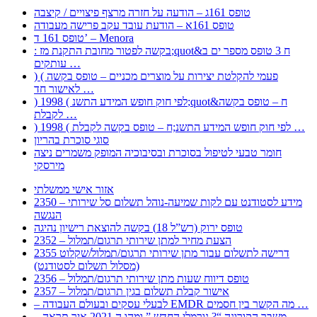
טופס 161ג – הודעה על חזרה מרצף פיצויים / קיצבה
טופס 161א – הודעת עובד עקב פרישה מעבודה
טופס 161 ד’ – Menora
: בקשה לפטור מחובת התקנת מז;quot&ח 3 טופס מספר ים ב
עותקים …
) ( פעמי להקלטת יצירות על מוצרים מכניים – טופס בקשה
לאישור חד …
) 1998 ( לפי חוק חופש המידע התשנ;quot&ח – טופס בקשה
לקבלת …
) 1998 ( לפי חוק חופש המידע התשנ;ח – טופס בקשה לקבלת …
סוגי סוכרת בהריון
חומר טבעי לטיפול בסוכרת ובסיבוכיה המופק משמרים ניצה
מירסקי
אזור אישי ממשלתי
2350 – מידע לסטודנט עם לקות שמיעה-נוהל תשלום סל שירותי
הנגשה
טופס ירוק (רש”ל 18) בקשה להוצאת רישיון נהיגה
2352 – הצעת מחיר למתן שירותי תרגום/תמלול
2355 דרישה לתשלום עבור מתן שירותי תרגום/תמלול/שקלוט
(מסלול תשלום לסטודנט)
2356 – טופס דיווח שעות מתן שירותי תרגום/תמלול
2357 – אישור קבלת תשלום בגין תרגום/תמלול
– לבעלי עסקים ובעולם העבודה EMDR מה הקשר בין חסמים …
– משבר הקורונה “? נורמלי החדש ” ומהו ה 2021 איך תראה