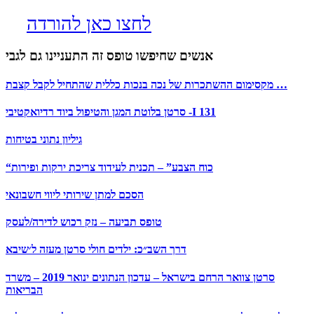
לחצו כאן להורדה
אנשים שחיפשו טופס זה התעניינו גם לגבי
מקסימום ההשתכרות של נכה בנכות כללית שהתחיל לקבל קצבת …
סרטן בלוטת המגן והטיפול ביוד רדיואקטיבי -I 131
גיליון נתוני בטיחות
“כוח הצבע” – תכנית לעידוד צריכת ירקות ופירות
הסכם למתן שירותי ליווי חשבונאי
טופס תביעה – נזק רכוש לדירה/לעסק
דרך השב״כ: ילדים חולי סרטן מעזה ל׳שיבא
סרטן צוואר הרחם בישראל – עדכון הנתונים ינואר 2019 – משרד
הבריאות