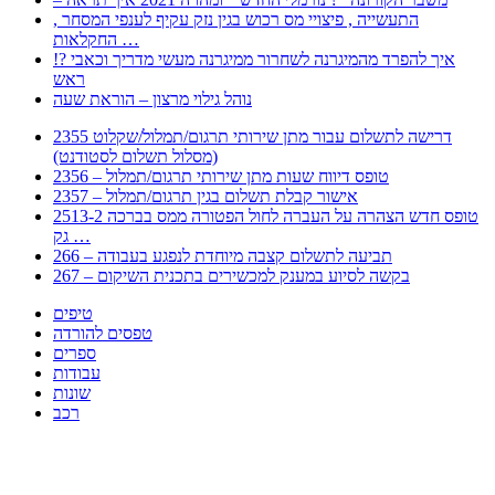
, התעשייה , פיצויי מס רכוש בגין נזק עקיף לענפי המסחר
החקלאות …
!? איך להפרד מהמיגרנה לשחרור ממיגרנה מעשי מדריך וכאבי
ראש
נוהל גילוי מרצון – הוראת שעה
2355 דרישה לתשלום עבור מתן שירותי תרגום/תמלול/שקלוט
(מסלול תשלום לסטודנט)
2356 – טופס דיווח שעות מתן שירותי תרגום/תמלול
2357 – אישור קבלת תשלום בגין תרגום/תמלול
2513-2 טופס חדש הצהרה על העברה לחול הפטורה ממס בברכה
גק …
266 – תביעה לתשלום קצבה מיוחדת לנפגע בעבודה
267 – בקשה לסיוע במענק למכשירים בתכנית השיקום
טיפים
טפסים להורדה
ספרים
עבודות
שונות
רכב
Huppert הינו אלגוריתם המחפש עבורכם מסמכים, מצגות, טפסים, ספרים, עבודות, מבחנים
וכל סוג מסמך שיכולילהקל על חיי היום יום. המנוע הוקם בכדי לחסוך לכם את המאמץ