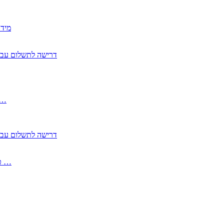
2350
2355 דרישה לתשלום 
, התעשייה , פיצויי מס רכוש בגין נזק עקיף 
2355 דרישה לתשלום 
2513-2 טופס חדש הצהרה על העברה לחול הפטורה ממס בברכה גק …