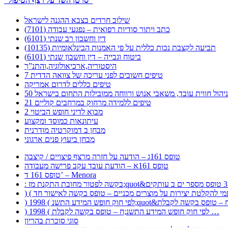
“סרטן השד על רצף הטיפול”
שילוב חרדים בצבא ההגנה לישראל
כתב ויתור סודיות רפואית – נפגעי עבודה (7101)
דין וחשבון רב שנתי (6101)
תביעה לקצבת נכות כללית על פי האמנות הבינלאומיות (10135)
ביטוח וגבייה – דין וחשבון שנתי (6101)
היסטוריה,ארכיאולוגיה,והתנ”ך
7 טיפים חשובים לפני עריכה של צוואה הדדית
טיפים כללים לדרום אמריקה
ר לניהול חווית עובד, משאבי אנוש ורווחה ממובילות התחום בישראל
21 טיפים ללמידה מרחוק במרחבים קוליים
מבוא לדיני חופש הביטוי 2
עיתונאות כמוסד ומקצוע
מבחן ב דמוקרטיה מודרנית
מבחן ביעוץ פנים ארגוני
טופס 161ג – הודעה על חזרה מרצף פיצויים / קיצבה
טופס 161א – הודעת עובד עקב פרישה מעבודה
טופס 161 ד’ – Menora
) 1998 ( לפי חוק חופש המידע התשנ;ח – טופס בקשה לקבלת …
סוגי סוכרת בהריון