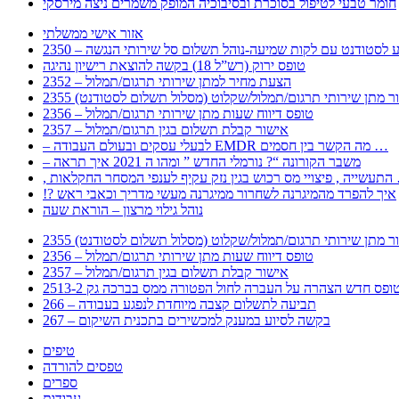
חומר טבעי לטיפול בסוכרת ובסיבוכיה המופק משמרים ניצה מירסקי
אזור אישי ממשלתי
 – מידע לסטודנט עם לקות שמיעה-נוהל תשלום סל שירותי הנגשה
טופס ירוק (רש”ל 18) בקשה להוצאת רישיון נהיגה
2352 – הצעת מחיר למתן שירותי תרגום/תמלול
עבור מתן שירותי תרגום/תמלול/שקלוט (מסלול תשלום לסטודנט)
2356 – טופס דיווח שעות מתן שירותי תרגום/תמלול
2357 – אישור קבלת תשלום בגין תרגום/תמלול
– לבעלי עסקים ובעולם העבודה EMDR מה הקשר בין חסמים …
– משבר הקורונה “? נורמלי החדש ” ומהו ה 2021 איך תראה
לענפי המסחר החקלאות …
!? איך להפרד מהמיגרנה לשחרור ממיגרנה מעשי מדריך וכאבי ראש
נוהל גילוי מרצון – הוראת שעה
עבור מתן שירותי תרגום/תמלול/שקלוט (מסלול תשלום לסטודנט)
2356 – טופס דיווח שעות מתן שירותי תרגום/תמלול
2357 – אישור קבלת תשלום בגין תרגום/תמלול
266 – תביעה לתשלום קצבה מיוחדת לנפגע בעבודה
267 – בקשה לסיוע במענק למכשירים בתכנית השיקום
טיפים
טפסים להורדה
ספרים
עבודות