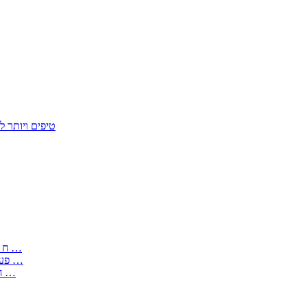
50 טיפים ויות
: בקשה לפטור מחובת התקנת מז;quot&ח 3 טופס מספר ים ב עותקים …
) ( פעמי להקלטת יצירות על מוצרים מכניים – טופס בקשה לאישור חד …
) 1998 ( לפי חוק חופש המידע התשנ;quot&ח – טופס בקשה לקבלת …