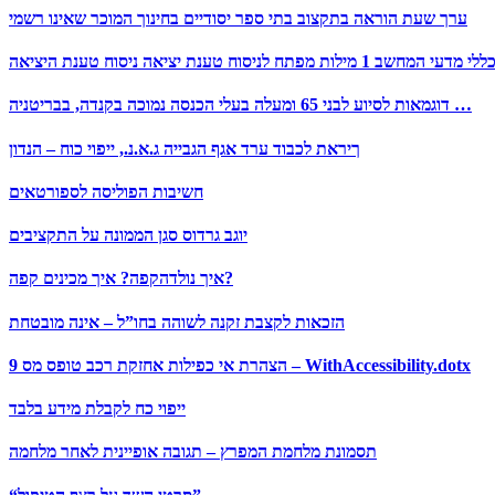
ערך שעת הוראה בתקצוב בתי ספר יסודיים בחינוך המוכר שאינו רשמי
דוגמאות לסיוע לבני 65 ומעלה בעלי הכנסה נמוכה בקנדה, בבריטניה …
ךיראת לכבוד ערד אגף הגבייה ג.א.נ., ייפוי כוח – הנדון
חשיבות הפוליסה לספורטאים
יוגב גרדוס סגן הממונה על התקציבים
איך נולדהקפה? איך מכינים קפה?
הזכאות לקצבת זקנה לשוהה בחו”ל – אינה מובטחת
הצהרת אי כפילות אחזקת רכב טופס מס 9 – WithAccessibility.dotx
ייפוי כח לקבלת מידע בלבד
תסמונת מלחמת המפרץ – תגובה אופיינית לאחר מלחמה